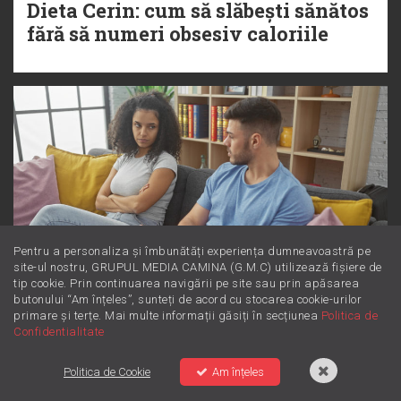
Dieta Cerin: cum să slăbești sănătos
fără să numeri obsesiv caloriile
Pentru a personaliza și îmbunătăți experiența dumneavoastră pe
site-ul nostru, GRUPUL MEDIA CAMINA (G.M.C) utilizează fișiere de
tip cookie. Prin continuarea navigării pe site sau prin apăsarea
butonului “Am înțeles”, sunteți de acord cu stocarea cookie-urilor
primare și terțe. Mai multe informații găsiți în secțiunea
Politica de
Dincolo de supărare: Este furie sau
Confidentialitate
iritare? Învață să le diferențiezi
Politica de Cookie
Am înțeles