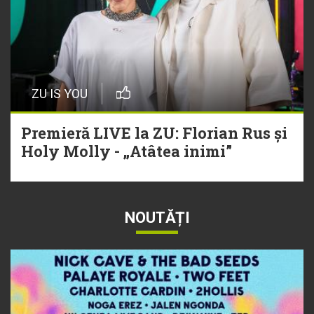
ZU IS YOU
Premieră LIVE la ZU: Florian Rus și
Holy Molly - „Atâtea inimi”
NOUTĂȚI