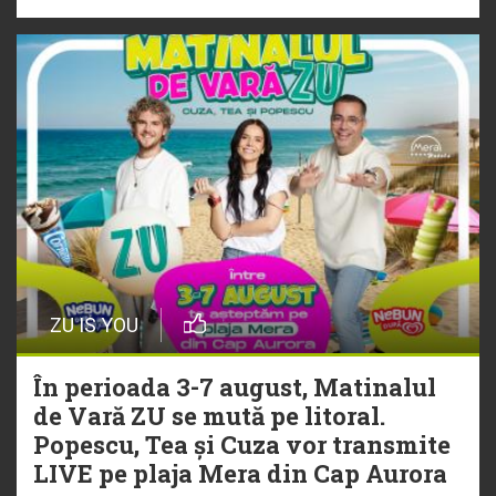
NEW MUSIC | 5 piese noi în
playlistul Radio ZU
ZU IS YOU
În perioada 3-7 august, Matinalul
de Vară ZU se mută pe litoral.
Popescu, Tea și Cuza vor transmite
LIVE pe plaja Mera din Cap Aurora