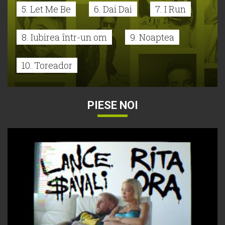
5. Let Me Be
6. Dai Dai
7. I Run
8. Iubirea într-un om
9. Noaptea
10. Toreador
PIESE NOI