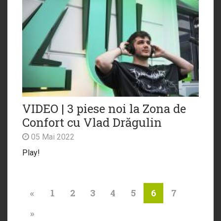
VIDEO | 3 piese noi la Zona de
Confort cu Vlad Drăgulin
05 Mai 2022
Play!
«
1
2
3
4
5
7
6
»