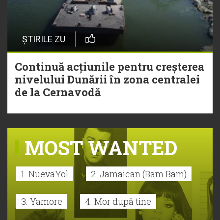
ȘTIRILE ZU
Continuă acțiunile pentru creșterea
nivelului Dunării în zona centralei
de la Cernavodă
MOST WANTED
1. NuevaYol
2. Jamaican (Bam Bam)
3. Yamore
4. Mor după tine