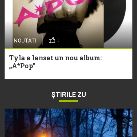
NOUTĂȚI
Tyla a lansat un nou album:
„A*Pop”
ȘTIRILE ZU