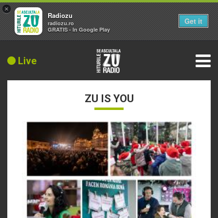
×
Radiozu
Get it
radiozu.ro
GRATIS - In Google Play
Live
ZU IS YOU