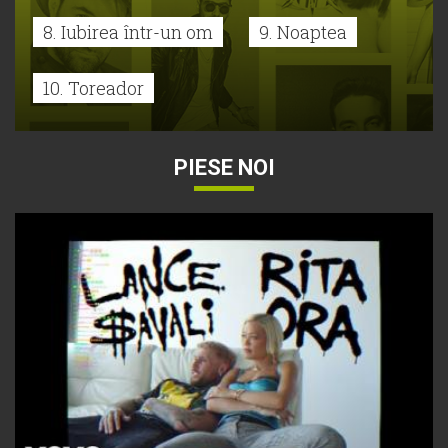
8. Iubirea într-un om
9. Noaptea
10. Toreador
PIESE NOI