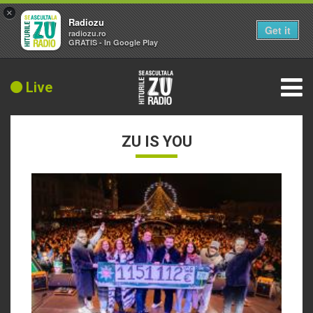
×
Radiozu
Get it
radiozu.ro
GRATIS - In Google Play
Live
ZU IS YOU