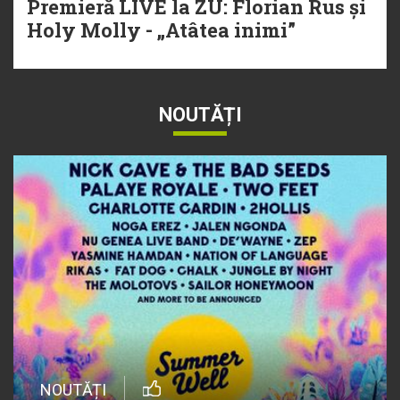
Premieră LIVE la ZU: Florian Rus și
Holy Molly - „Atâtea inimi”
NOUTĂȚI
NOUTĂȚI