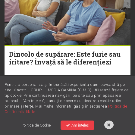
Dincolo de supărare: Este furie sau
iritare? Învață să le diferențiezi
Pentru a personaliza și îmbunătăți experiența dumneavoastră pe
site-ul nostru, GRUPUL MEDIA CAMINA (G.M.C) utilizează fișiere de
tip cookie. Prin continuarea navigării pe site sau prin apăsarea
butonului “Am înțeles”, sunteți de acord cu stocarea cookie-urilor
primare și terțe. Mai multe informații găsiți în secțiunea
Politica de
Confidentialitate
Politica de Cookie
Am înțeles