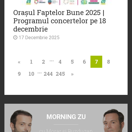
Orașul Faptelor Bune 2025 |
Programul concertelor pe 18
decembrie
17 Decembrie 2025
...
«
1
2
4
5
6
8
7
...
9
10
244
245
»
MORNING ZU
cu Morar şi Buzdugan