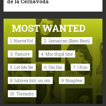
de la Cernavodă
MOST WANTED
1. NuevaYol
2. Jamaican (Bam Bam)
3. Yamore
4. Mor după tine
5. Let Me Be
6. Dai Dai
7. I Run
8. Iubirea într-un om
9. Noaptea
10. Toreador