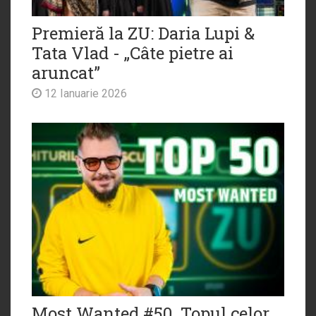
Premieră la ZU: Daria Lupi &
Tata Vlad - „Câte pietre ai
aruncat”
12 Ianuarie 2026
Most Wanted #50. Topul celor