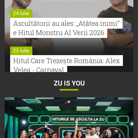
24 Iulie
Ascultătorii au ales: „Atâtea inimi”
e Hitul Monstru Al Verii 2026
23 Iulie
Hitul Care Trezește România: Alex
Velea - Carnaval
ZU IS YOU
22 Iulie
Bătălie strânsă la Hitul Monstru Al
Verii: Cabron versus Faydee
21 Iulie
Dă volumul mai tare! Cabron vine