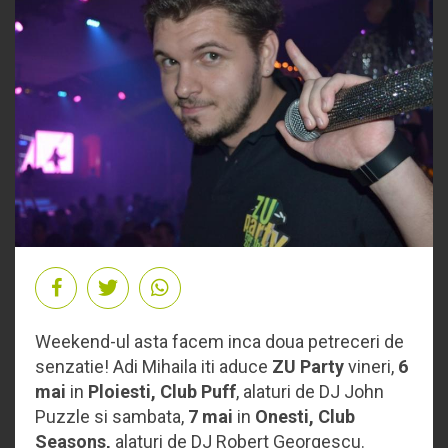
Weekend-ul asta facem inca doua petreceri de
senzatie! Adi Mihaila iti aduce
ZU Party
vineri,
6
mai
in
Ploiesti, Club Puff
, alaturi de DJ John
Puzzle si sambata,
7 mai
in
Onesti, Club
Seasons,
alaturi de DJ Robert Georgescu.