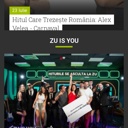
23 Iulie
Hitul Care Trezește România: Alex
Velea - Carnaval
ZU IS YOU
22 Iulie
Bătălie strânsă la Hitul Monstru Al
Verii: Cabron versus Faydee
21 Iulie
Dă volumul mai tare! Cabron vine
cu Hitul Monstru al Verii
20 Iulie
Episod nou | Muzica Aia x DJ