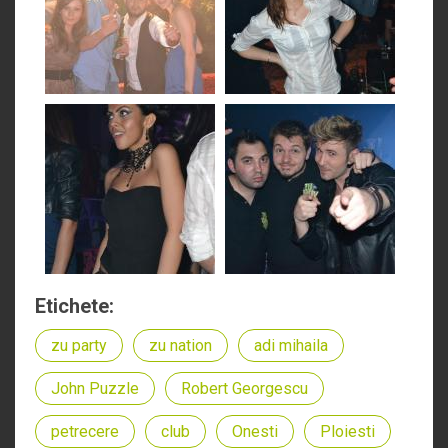
Etichete:
zu party
zu nation
adi mihaila
John Puzzle
Robert Georgescu
petrecere
club
Onesti
Ploiesti