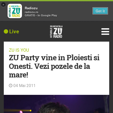
×
Radiozu
Get it
radiozu.ro
GRATIS - In Google Play
Live
ZU IS YOU
ZU Party vine in Ploiesti si
Onesti. Vezi pozele de la
mare!
04 Mai 2011