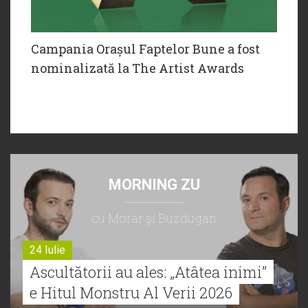
Campania Orașul Faptelor Bune a fost
nominalizată la The Artist Awards
MORNING ZU
cu Morar şi Buzdugan
24 Iulie
Ascultătorii au ales: „Atâtea inimi”
e Hitul Monstru Al Verii 2026