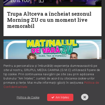
ZU IS YOU
Christian Thomson
Trupa Altceva a încheiat sezonul
20 Iulie
Morning ZU cu un moment live
Torpedoul lui Morar: Theo Rose -
memorabil
„Ceai lângă tine”
Pentru a personaliza și îmbunătăți experiența dumneavoastră pe
site-ul nostru, GRUPUL MEDIA CAMINA (G.M.C) utilizează fișiere de
tip cookie. Prin continuarea navigării pe site sau prin apăsarea
butonului “Am înțeles”, sunteți de acord cu stocarea cookie-urilor
primare și terțe. Mai multe informații găsiți în secțiunea
Politica de
Confidentialitate
Politica de Cookie
Am înțeles
ZU IS YOU