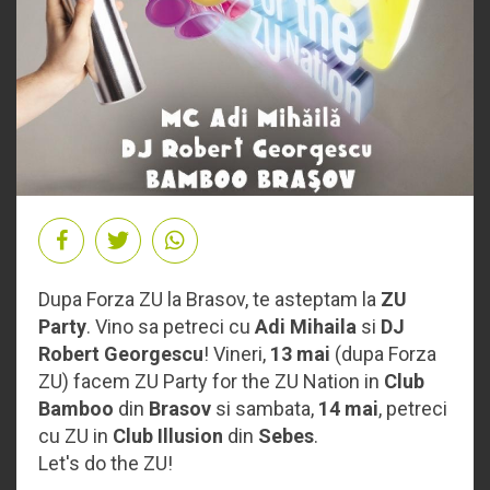
Dupa Forza ZU la Brasov, te asteptam la
ZU
Party
. Vino sa petreci cu
Adi Mihaila
si
DJ
Robert Georgescu
! Vineri,
13 mai
(dupa Forza
ZU) facem ZU Party for the ZU Nation in
Club
Bamboo
din
Brasov
si sambata,
14 mai
, petreci
cu ZU in
Club Illusion
din
Sebes
.
Let's do the ZU!