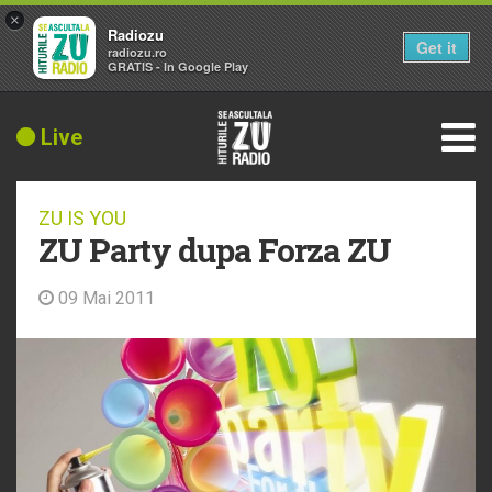
×
Radiozu
Get it
radiozu.ro
GRATIS - In Google Play
Live
ZU IS YOU
ZU Party dupa Forza ZU
09 Mai 2011