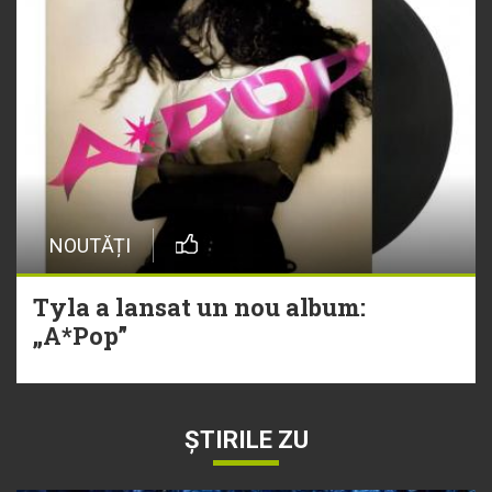
NOUTĂȚI
Tyla a lansat un nou album:
„A*Pop”
ȘTIRILE ZU