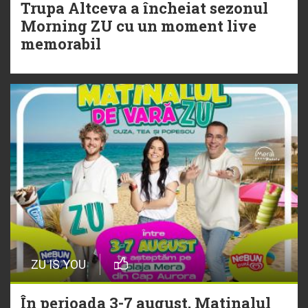
Trupa Altceva a încheiat sezonul
20 Iulie
Morning ZU cu un moment live
Torpedoul lui Morar: Theo Rose -
memorabil
„Ceai lângă tine”
ZU IS YOU
În perioada 3-7 august, Matinalul