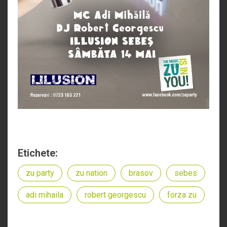
Etichete:
zu party
zu nation
brasov
sebes
adi mihaila
robert georgescu
forza zu