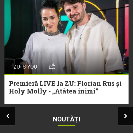
ZU IS YOU
Premieră LIVE la ZU: Florian Rus și
Holy Molly - „Atâtea inimi”
NOUTĂȚI