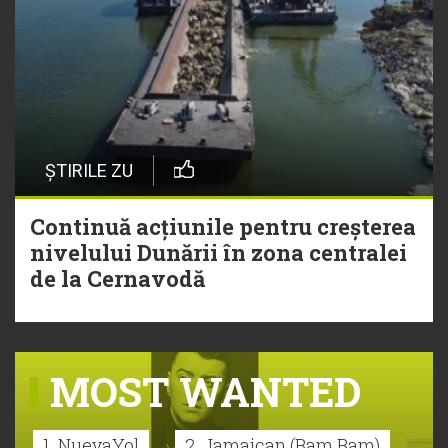
ȘTIRILE ZU
Continuă acțiunile pentru creșterea
nivelului Dunării în zona centralei
de la Cernavodă
MOST WANTED
1. NuevaYol
2. Jamaican (Bam Bam)