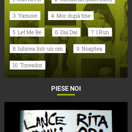
3. Yamore
4. Mor după tine
5. Let Me Be
6. Dai Dai
7. I Run
8. Iubirea într-un om
9. Noaptea
10. Toreador
PIESE NOI