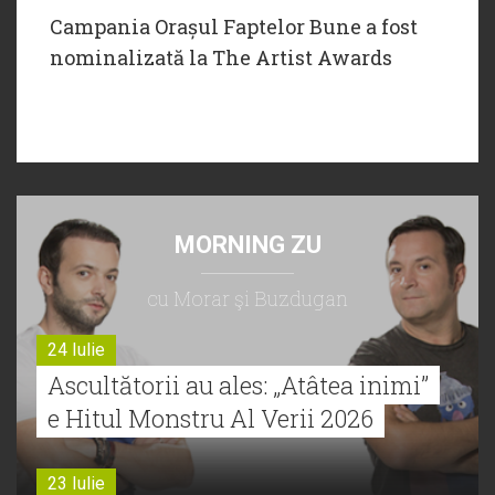
Campania Orașul Faptelor Bune a fost
nominalizată la The Artist Awards
MORNING ZU
cu Morar şi Buzdugan
24 Iulie
Ascultătorii au ales: „Atâtea inimi”
e Hitul Monstru Al Verii 2026
23 Iulie