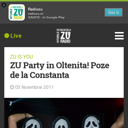
×
Radiozu
Get it
radiozu.ro
GRATIS - In Google Play
Live
ZU IS YOU
ZU Party in Oltenita! Poze
de la Constanta
03 Noiembrie 2011