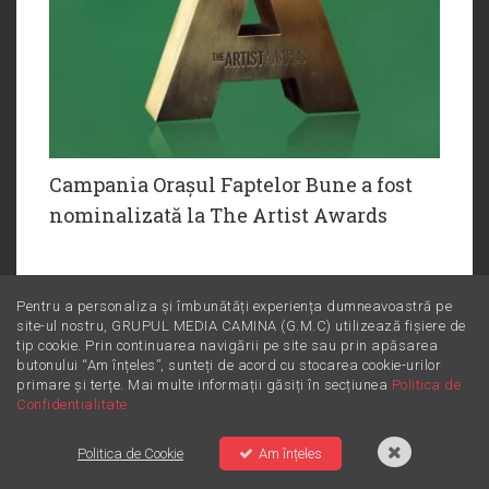
Campania Orașul Faptelor Bune a fost
nominalizată la The Artist Awards
Pentru a personaliza și îmbunătăți experiența dumneavoastră pe
site-ul nostru, GRUPUL MEDIA CAMINA (G.M.C) utilizează fișiere de
tip cookie. Prin continuarea navigării pe site sau prin apăsarea
butonului “Am înțeles”, sunteți de acord cu stocarea cookie-urilor
primare și terțe. Mai multe informații găsiți în secțiunea
Politica de
MORNING ZU
Confidentialitate
cu Morar şi Buzdugan
Politica de Cookie
Am înțeles