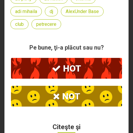
adi mihaila
dj
AlexUnder Base
club
petrecere
Pe bune, ţi-a plăcut sau nu?
HOT
NOT
Citeşte şi