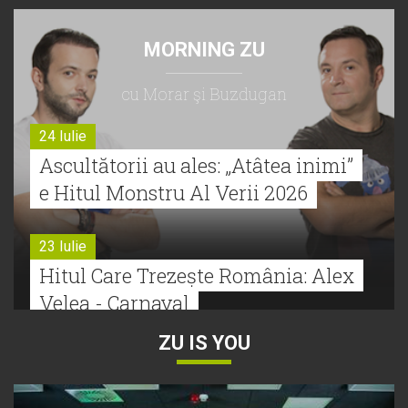
MORNING ZU
cu Morar şi Buzdugan
24 Iulie
Ascultătorii au ales: „Atâtea inimi”
e Hitul Monstru Al Verii 2026
23 Iulie
Hitul Care Trezește România: Alex
Velea - Carnaval
ZU IS YOU
22 Iulie
Bătălie strânsă la Hitul Monstru Al