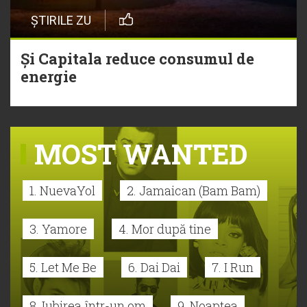
ȘTIRILE ZU
Și Capitala reduce consumul de
energie
MOST WANTED
1. NuevaYol
2. Jamaican (Bam Bam)
3. Yamore
4. Mor după tine
5. Let Me Be
6. Dai Dai
7. I Run
8. Iubirea într-un om
9. Noaptea