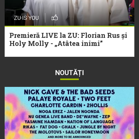
ZU IS YOU
Premieră LIVE la ZU: Florian Rus și
Holy Molly - „Atâtea inimi”
NOUTĂȚI