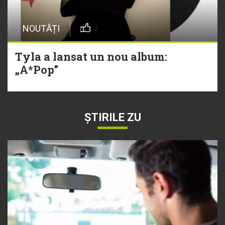
NOUTĂȚI
Tyla a lansat un nou album:
„A*Pop”
ȘTIRILE ZU