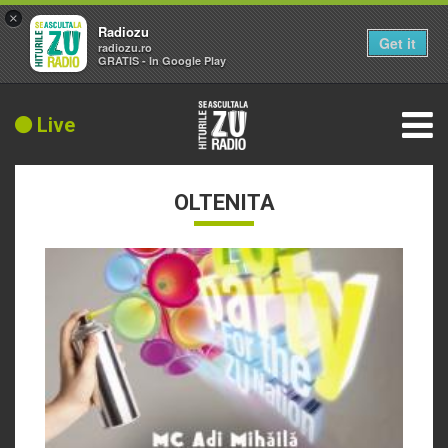
×
Radiozu
Get it
radiozu.ro
GRATIS - In Google Play
Live
OLTENITA