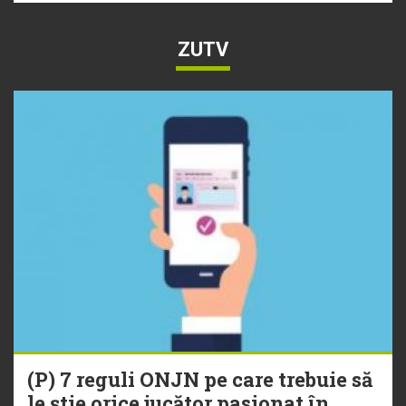
ZUTV
(P) 7 reguli ONJN pe care trebuie să
le știe orice jucător pasionat în