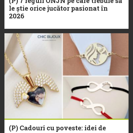
(P) 7 reguli ONJN pe care trebuie să
le știe orice jucător pasionat în
2026
(P) Cadouri cu poveste: idei de