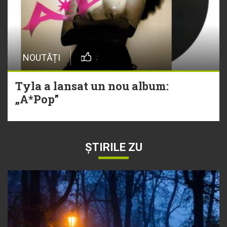
NOUTĂȚI
Tyla a lansat un nou album:
„A*Pop”
ȘTIRILE ZU