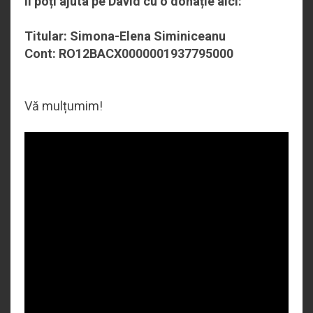
Îl poți ajuta pe David cu o donație aici:
Titular: Simona-Elena Siminiceanu
Cont: RO12BACX0000001937795000
Vă mulțumim!