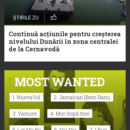
ȘTIRILE ZU
Continuă acțiunile pentru creșterea
nivelului Dunării în zona centralei
de la Cernavodă
MOST WANTED
1. NuevaYol
2. Jamaican (Bam Bam)
3. Yamore
4. Mor după tine
5. Let Me Be
6. Dai Dai
7. I Run