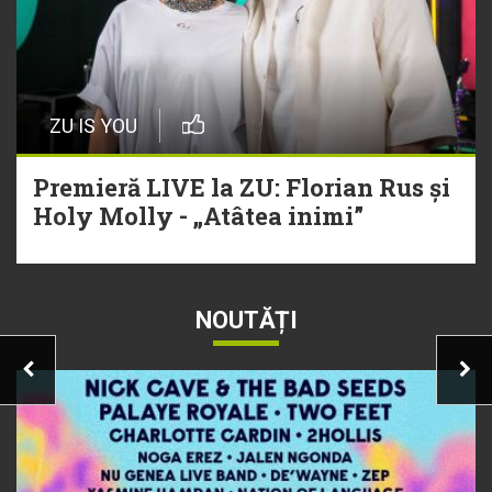
ZU IS YOU
Premieră LIVE la ZU: Florian Rus și
Holy Molly - „Atâtea inimi”
NOUTĂȚI