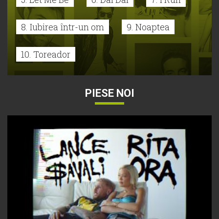
8. Iubirea într-un om
9. Noaptea
10. Toreador
PIESE NOI