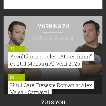
MORNING ZU
cu Morar şi Buzdugan
24 Iulie
Ascultătorii au ales: „Atâtea inimi”
e Hitul Monstru Al Verii 2026
23 Iulie
Hitul Care Trezește România: Alex
Velea - Carnaval
ZU IS YOU