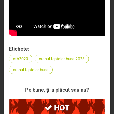
Etichete:
ofb2023
orasul faptelor bune 2023
orasul faptelor bune
Pe bune, ţi-a plăcut sau nu?
HOT