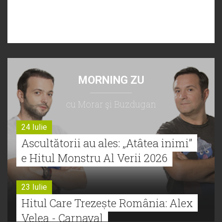
MORNING ZU
cu Morar şi Buzdugan
24 Iulie
Ascultătorii au ales: „Atâtea inimi”
e Hitul Monstru Al Verii 2026
23 Iulie
Hitul Care Trezește România: Alex
Velea - Carnaval