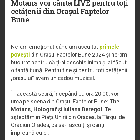
Motans vor cânta LIVE pentru toți
cetățenii din Orașul Faptelor
Bune.
Ne-am emoționat când am ascultat
primele
povești
din Orașul Faptelor Bune 2024 și ne-am
bucurat pentru că ți-ai deschis inima și ai făcut
o faptă bună. Pentru tine și pentru toți cetățenii
„orașului” avem un cadou muzical.
În această seară, începând cu ora 20:00, vor
urca pe scena din Orașul Faptelor Bune:
The
Motans,
Holograf
și
Iuliana Beregoi
. Te
așteptăm în Piața Unirii din Oradea, la Târgul de
Crăciun Oradea, ca să-i asculți și cânți
împreună cu ei.