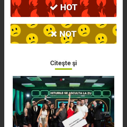
HOT
NOT
Citeşte şi