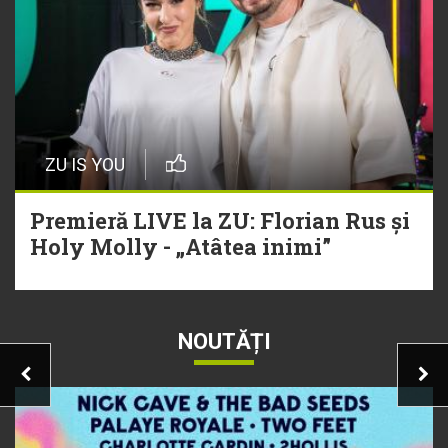
ZU IS YOU
Premieră LIVE la ZU: Florian Rus și
Holy Molly - „Atâtea inimi”
NOUTĂȚI