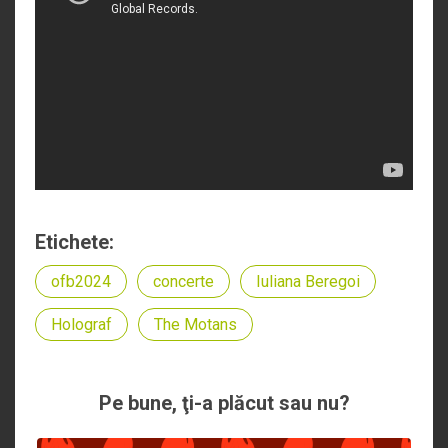
Etichete:
ofb2024
concerte
Iuliana Beregoi
Holograf
The Motans
Pe bune, ţi-a plăcut sau nu?