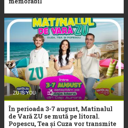
memorabil
„Ceai lângă tine”
ZU IS YOU
În perioada 3-7 august, Matinalul
de Vară ZU se mută pe litoral.
Popescu, Tea și Cuza vor transmite