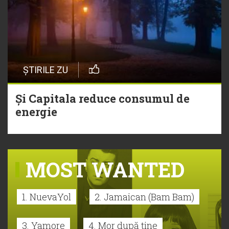
ȘTIRILE ZU
Și Capitala reduce consumul de
energie
MOST WANTED
1. NuevaYol
2. Jamaican (Bam Bam)
3. Yamore
4. Mor după tine