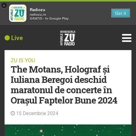
×
Radiozu
Get it
radiozu.ro
GRATIS - In Google Play
Live
ZU IS YOU
The Motans, Holograf și
Iuliana Beregoi deschid
maratonul de concerte în
Orașul Faptelor Bune 2024
15 Decembrie 2024