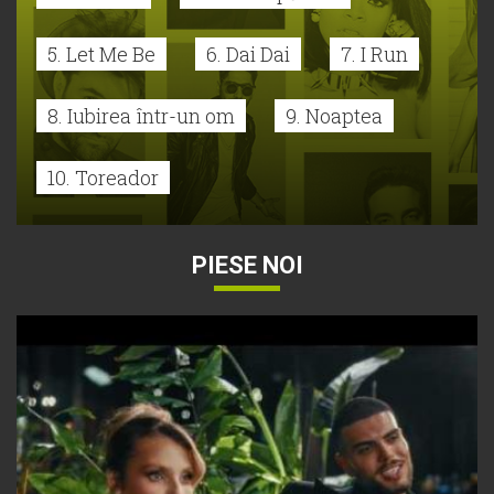
5. Let Me Be
6. Dai Dai
7. I Run
8. Iubirea într-un om
9. Noaptea
10. Toreador
PIESE NOI