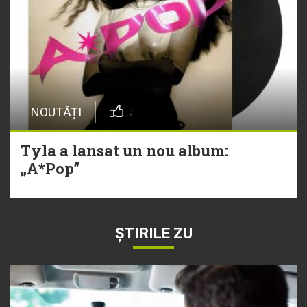
NOUTĂȚI
Tyla a lansat un nou album:
„A*Pop”
ȘTIRILE ZU