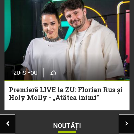
ZU IS YOU
Premieră LIVE la ZU: Florian Rus și
Holy Molly - „Atâtea inimi”
NOUTĂȚI