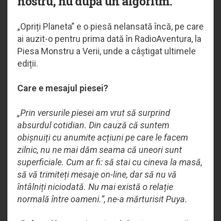
nostru, nu după un algoritm.
„Opriți Planeta” e o piesă nelansată încă, pe care
ai auzit-o pentru prima dată în RadioAventura, la
Piesa Monstru a Verii, unde a câștigat ultimele
ediții.
Care e mesajul piesei?
„Prin versurile piesei am vrut să surprind
absurdul cotidian. Din cauză că suntem
obișnuiți cu anumite acțiuni pe care le facem
zilnic, nu ne mai dăm seama că uneori sunt
superficiale. Cum ar fi: să stai cu cineva la masă,
să vă trimiteți mesaje on-line, dar să nu vă
întâlniți niciodată. Nu mai există o relație
normală între oameni.”, ne-a mărturisit Puya.