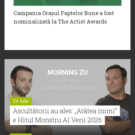
Campania Orașul Faptelor Bune a fost
nominalizată la The Artist Awards
MORNING ZU
cu Morar şi Buzdugan
24 Iulie
Ascultătorii au ales: „Atâtea inimi”
e Hitul Monstru Al Verii 2026