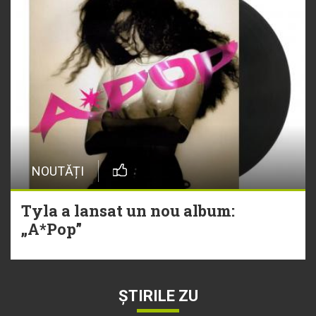
NOUTĂȚI
Tyla a lansat un nou album:
„A*Pop”
ȘTIRILE ZU