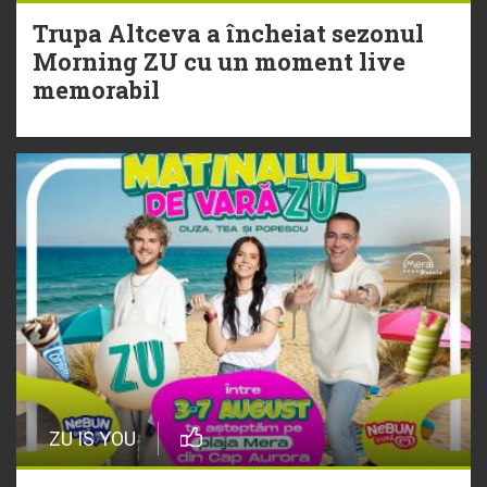
Trupa Altceva a încheiat sezonul
20 Iulie
Morning ZU cu un moment live
Torpedoul lui Morar: Theo Rose -
memorabil
„Ceai lângă tine”
ZU IS YOU