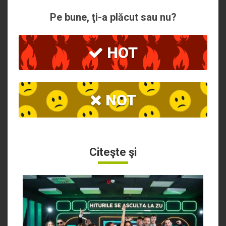
Pe bune, ţi-a plăcut sau nu?
HOT
NOT
Citeşte şi