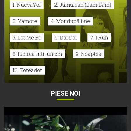
1. NuevaYol
2. Jamaican (Bam Bam)
3. Yamore
4. Mor după tine
5. Let Me Be
6. Dai Dai
7. I Run
8. Iubirea într-un om
9. Noaptea
10. Toreador
PIESE NOI