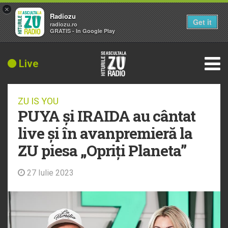
×
Radiozu
Get it
radiozu.ro
GRATIS - In Google Play
Live
ZU IS YOU
PUYA și IRAIDA au cântat
live și în avanpremieră la
ZU piesa „Opriți Planeta”
27 Iulie 2023