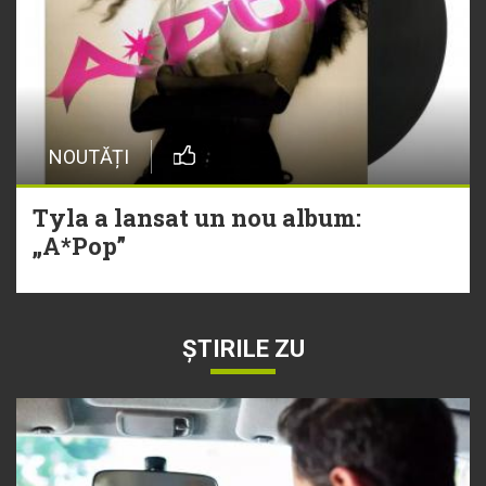
NOUTĂȚI
Tyla a lansat un nou album:
„A*Pop”
ȘTIRILE ZU