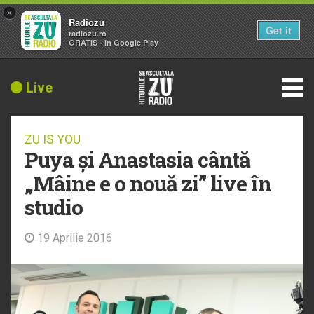
×
Radiozu
Get it
radiozu.ro
GRATIS - In Google Play
Live
ZU IS YOU
Puya și Anastasia cântă
„Mâine e o nouă zi” live în
studio
19 Aprilie 2016