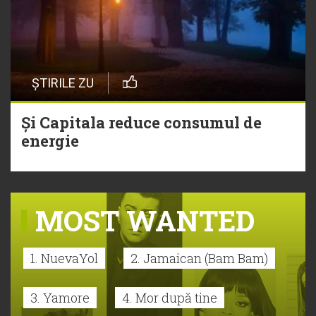
ȘTIRILE ZU
Și Capitala reduce consumul de
energie
MOST WANTED
1. NuevaYol
2. Jamaican (Bam Bam)
3. Yamore
4. Mor după tine