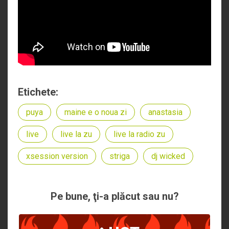
Etichete:
puya
maine e o noua zi
anastasia
live
live la zu
live la radio zu
xsession version
striga
dj wicked
Pe bune, ţi-a plăcut sau nu?