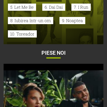
5. Let Me Be
6. Dai Dai
7. I Run
8. Iubirea într-un om
9. Noaptea
10. Toreador
PIESE NOI