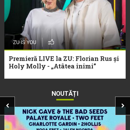
ZU IS YOU
Premieră LIVE la ZU: Florian Rus și
Holy Molly - „Atâtea inimi”
NOUTĂȚI