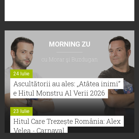
MORNING ZU
cu Morar şi Buzdugan
24 Iulie
Ascultătorii au ales: „Atâtea inimi”
e Hitul Monstru Al Verii 2026
23 Iulie
Hitul Care Trezește România: Alex
Velea - Carnaval