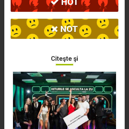
HOT
NOT
Citeşte şi