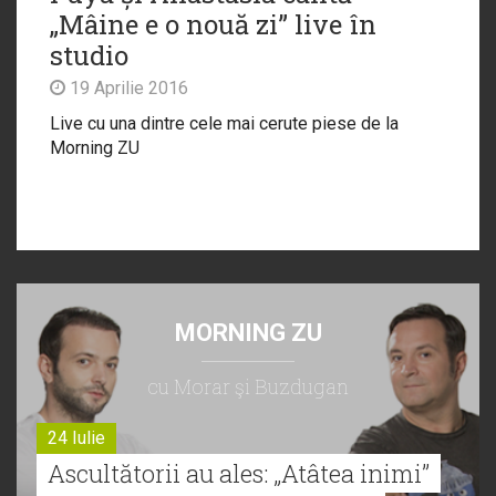
„Mâine e o nouă zi” live în
studio
19 Aprilie 2016
Live cu una dintre cele mai cerute piese de la
Morning ZU
MORNING ZU
cu Morar şi Buzdugan
24 Iulie
Ascultătorii au ales: „Atâtea inimi”