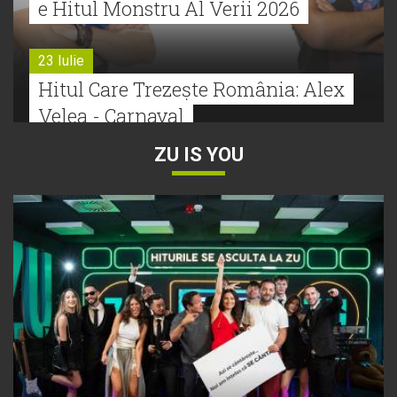
e Hitul Monstru Al Verii 2026
23 Iulie
Hitul Care Trezește România: Alex
Velea - Carnaval
ZU IS YOU
22 Iulie
Bătălie strânsă la Hitul Monstru Al
Verii: Cabron versus Faydee
21 Iulie
Dă volumul mai tare! Cabron vine
cu Hitul Monstru al Verii
20 Iulie