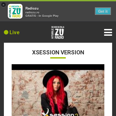
×
Radiozu
Get it
radiozu.ro
GRATIS - In Google Play
Live
XSESSION VERSION