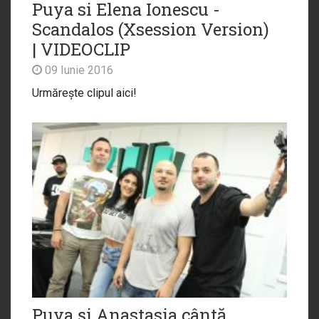
Puya si Elena Ionescu -
Scandalos (Xsession Version)
| VIDEOCLIP
09 Iunie 2016
Urmărește clipul aici!
Puya și Anastasia cântă