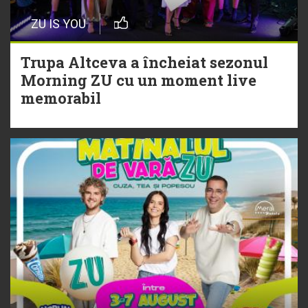
Episod nou | Muzica Aia x DJ
ZU IS YOU
Christian Thomson
Trupa Altceva a încheiat sezonul
20 Iulie
Morning ZU cu un moment live
Torpedoul lui Morar: Theo Rose -
memorabil
„Ceai lângă tine”