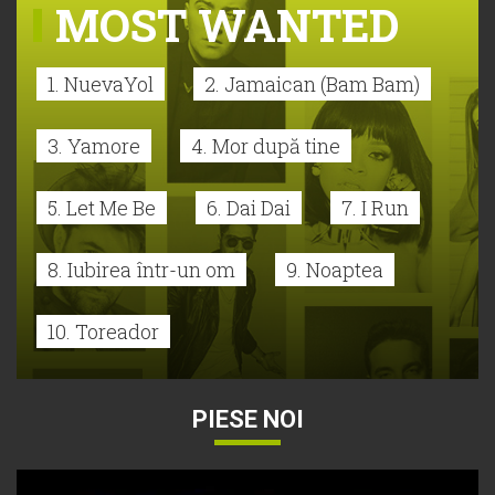
MOST WANTED
1. NuevaYol
2. Jamaican (Bam Bam)
3. Yamore
4. Mor după tine
5. Let Me Be
6. Dai Dai
7. I Run
8. Iubirea într-un om
9. Noaptea
10. Toreador
PIESE NOI