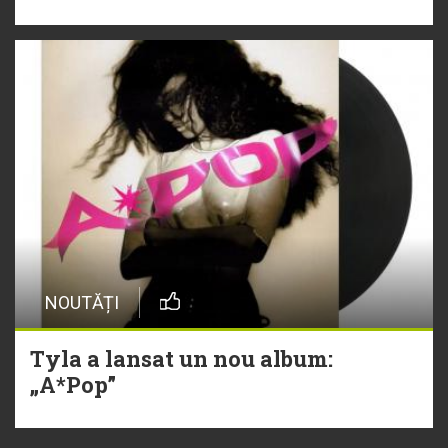
NOUTĂȚI
Tyla a lansat un nou album:
„A*Pop”