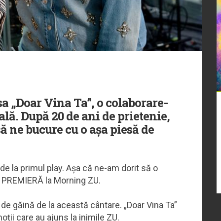
a „Doar Vina Ta”, o colaborare-
lă. După 20 de ani de prietenie,
 să ne bucure cu o așa piesă de
de la primul play. Așa că ne-am dorit să o
în PREMIERĂ la Morning ZU.
 de găină de la această cântare. „Doar Vina Ta”
oții care au ajuns la inimile ZU.