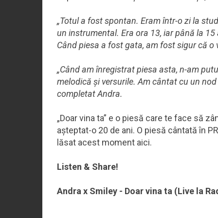
„Totul a fost spontan. Eram într-o zi la stu
un instrumental. Era ora 13, iar până la 15
Când piesa a fost gata, am fost sigur că o 
„Când am înregistrat piesa asta, n-am putut
melodică și versurile. Am cântat cu un nod 
completat Andra.
„Doar vina ta” e o piesă care te face să zâ
așteptat-o 20 de ani. O piesă cântată în P
lăsat acest moment aici.
Listen & Share!
Andra x Smiley - Doar vina ta (Live la R