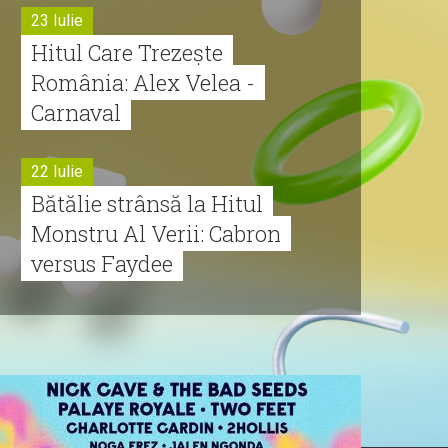
23 Iulie
Hitul Care Trezește
România: Alex Velea -
Carnaval
22 Iulie
Bătălie strânsă la Hitul
Monstru Al Verii: Cabron
versus Faydee
21 Iulie
Dă volumul mai tare!
Cabron vine cu Hitul
Monstru al Verii