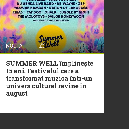
20 Iulie
Episod nou | Muzica Aia x
DJ Christian Thomson
20 Iulie
NOUTATI
Torpedoul lui Morar: Theo
Rose - „Ceai lângă tine”
SUMMER WELL împlinește
15 ani. Festivalul care a
transformat muzica într-un
univers cultural revine în
august