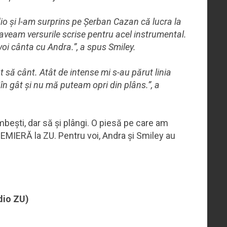
dio și l-am surprins pe Șerban Cazan că lucra la
 aveam versurile scrise pentru acel instrumental.
voi cânta cu Andra.”, a spus Smiley.
 să cânt. Atât de intense mi s-au părut linia
în gât și nu mă puteam opri din plâns.”, a
mbești, dar să și plângi. O piesă pe care am
REMIERĂ la ZU. Pentru voi, Andra și Smiley au
adio ZU)