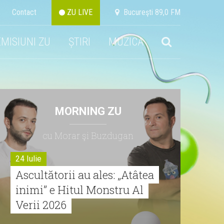
Contact
ZU LIVE
Bucureşti 89,0 FM
EMISIUNI ZU
ȘTIRI
MUZICA
MORNING ZU
cu Morar şi Buzdugan
24 Iulie
Ascultătorii au ales: „Atâtea
inimi” e Hitul Monstru Al
Verii 2026