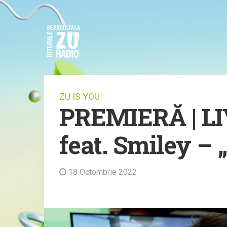
ZU IS YOU
PREMIERĂ | LI
feat. Smiley – 
18 Octombrie 2022