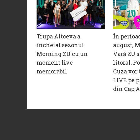
Trupa Altceva a
În perioa
încheiat sezonul
august, M
Morning ZU cu un
Vară ZU s
moment live
litoral. P
memorabil
Cuza vor 
LIVE pe p
din Cap A