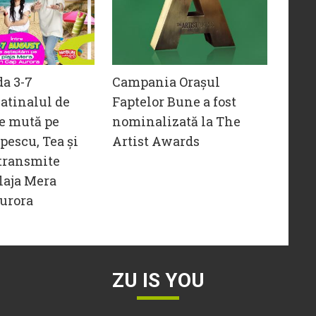
da 3-7
Campania Orașul
atinalul de
Faptelor Bune a fost
e mută pe
nominalizată la The
opescu, Tea și
Artist Awards
transmite
laja Mera
urora
ZU IS YOU