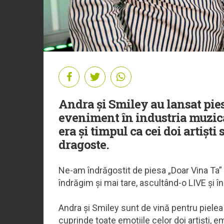
Andra și Smiley au lansat pies
eveniment în industria muzica
era și timpul ca cei doi artiști
dragoste.
Ne-am îndrăgostit de piesa „Doar Vina Ta” 
îndrăgim și mai tare, ascultând-o LIVE și 
Andra și Smiley sunt de vină pentru pielea
cuprinde toate emoțiile celor doi artiști, em