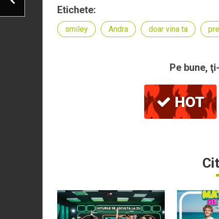
Etichete:
smiley
Andra
doar vina ta
pr
Pe bune, ţi
HOT
Ci