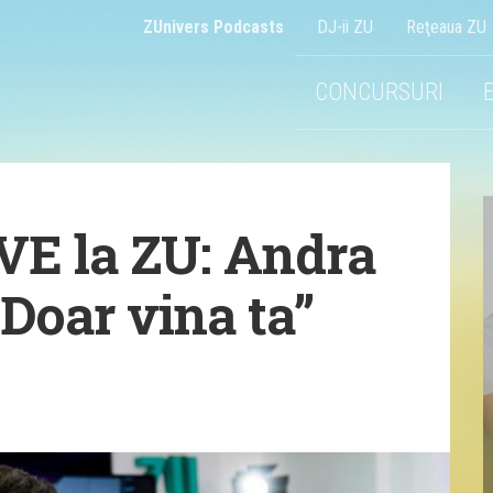
ZUnivers Podcasts
DJ-ii ZU
Reţeaua ZU
CONCURSURI
VE la ZU: Andra
„Doar vina ta”