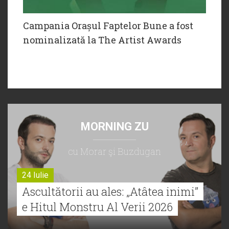
Campania Orașul Faptelor Bune a fost
nominalizată la The Artist Awards
MORNING ZU
cu Morar şi Buzdugan
24 Iulie
Ascultătorii au ales: „Atâtea inimi”
e Hitul Monstru Al Verii 2026