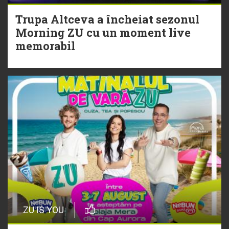
Trupa Altceva a încheiat sezonul
20 Iulie
Morning ZU cu un moment live
Torpedoul lui Morar: Theo Rose -
memorabil
„Ceai lângă tine”
ZU IS YOU