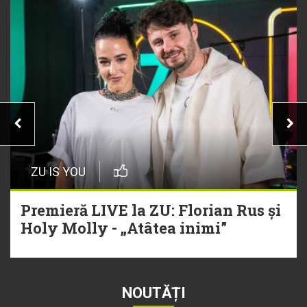
ZU IS YOU
Premieră LIVE la ZU: Florian Rus și
Holy Molly - „Atâtea inimi”
NOUTĂȚI