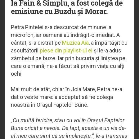
la Fain & Simplu, a fost colegă de
emisiune cu Buzdu și Morar.
Petra Pintelei s-a descurcat de minune la
microfon, iar oamenii au îndrăgit-o imediat. A
cântat, s-a distrat pe
Muzica Aia
, a împărtășit cu
ascultătorii
piese din playlist-ul ei
și le-a adus
zâmbetul pe buze. Iar prin bucuria și liniștea pe
care o emană, ne-a făcut să privim viața cu alți
ochi.
Mai mult de atât, chiar în Joia Mare, Petra ne-a
dat o veste mare: a acceptat să fie colega
noastră în Orașul Faptelor Bune.
„Cu multă fericire, stau cu voi în Orașul Faptelor
Bune oricât e nevoie. De fapt, acesta e un vis de-
al meu care simt că se împlinește.”, le-a transmis