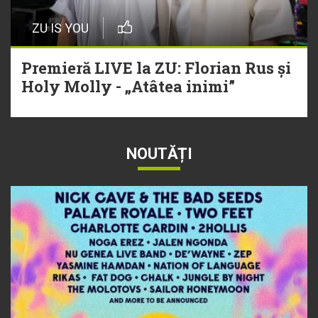
ZU IS YOU
Premieră LIVE la ZU: Florian Rus și
Holy Molly - „Atâtea inimi”
NOUTĂȚI