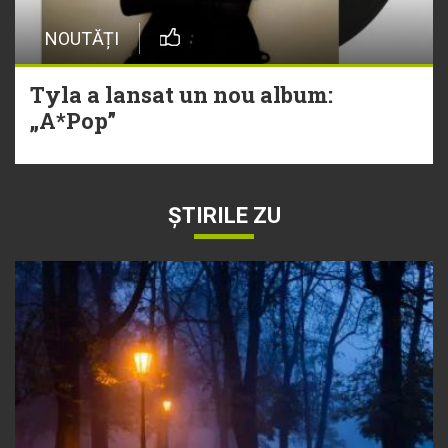
NOUTĂȚI
Tyla a lansat un nou album:
„A*Pop”
ȘTIRILE ZU