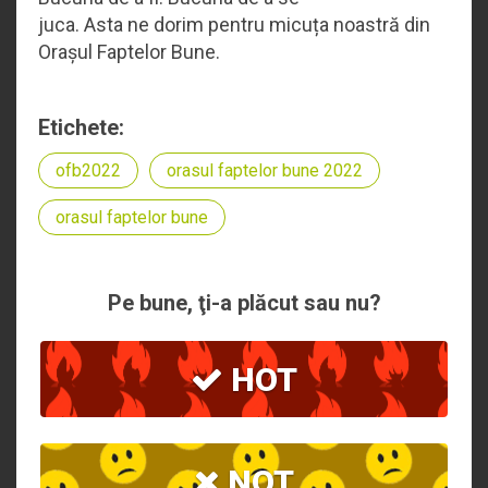
juca. Asta ne dorim pentru micuța noastră din
Orașul Faptelor Bune.
Etichete:
ofb2022
orasul faptelor bune 2022
orasul faptelor bune
Pe bune, ţi-a plăcut sau nu?
HOT
NOT