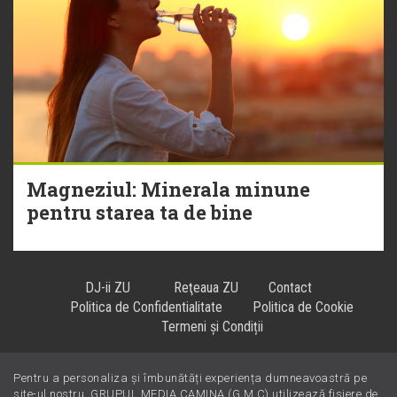
Magneziul: Minerala minune
pentru starea ta de bine
DJ-ii ZU
Reţeaua ZU
Contact
Politica de Confidentialitate
Politica de Cookie
Termeni și Condiții
Pentru a personaliza și îmbunătăți experiența dumneavoastră pe
Hiturile se ascultă la
!
site-ul nostru, GRUPUL MEDIA CAMINA (G.M.C) utilizează fișiere de