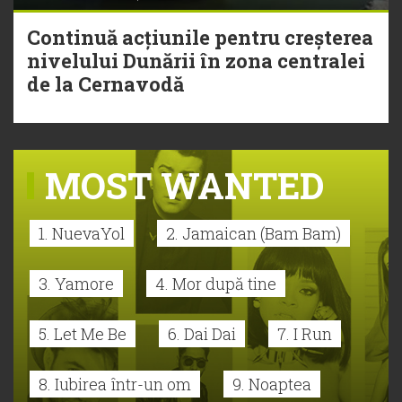
Continuă acțiunile pentru creșterea
nivelului Dunării în zona centralei
de la Cernavodă
MOST WANTED
1. NuevaYol
2. Jamaican (Bam Bam)
3. Yamore
4. Mor după tine
5. Let Me Be
6. Dai Dai
7. I Run
8. Iubirea într-un om
9. Noaptea