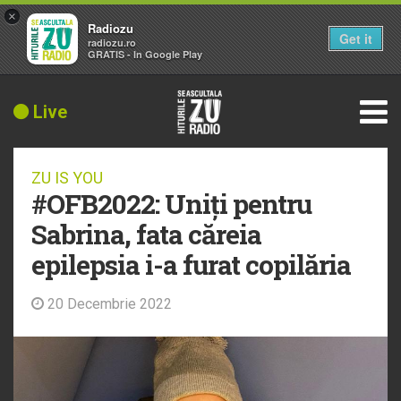
×
Radiozu
Get it
radiozu.ro
GRATIS - In Google Play
Live
ZU IS YOU
#OFB2022: Uniți pentru
Sabrina, fata căreia
epilepsia i-a furat copilăria
20 Decembrie 2022