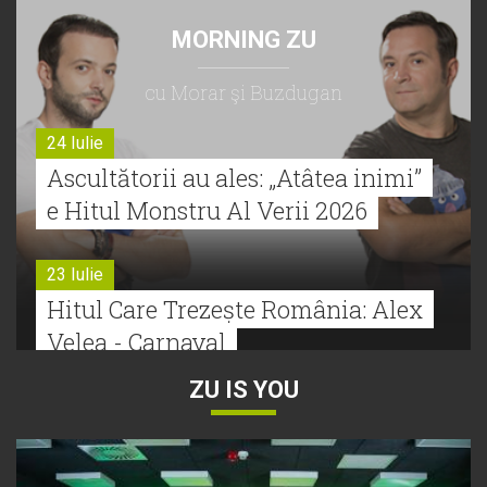
MORNING ZU
cu Morar şi Buzdugan
24 Iulie
Ascultătorii au ales: „Atâtea inimi”
e Hitul Monstru Al Verii 2026
23 Iulie
Hitul Care Trezește România: Alex
Velea - Carnaval
ZU IS YOU
22 Iulie
Bătălie strânsă la Hitul Monstru Al
Verii: Cabron versus Faydee