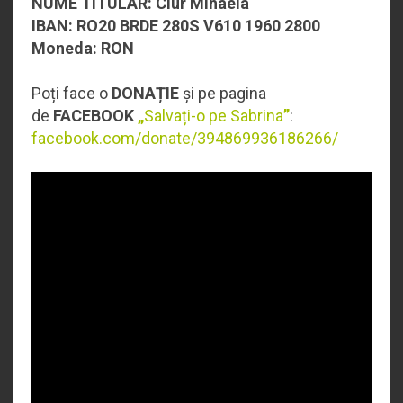
NUME TITULAR: Ciur Mihaela
IBAN: RO20 BRDE 280S V610 1960 2800
Moneda: RON
Poți face o
DONAȚIE
și pe pagina
de
FACEBOOK
„
Salvați-o pe Sabrina
”
:
facebook.com/donate/394869936186266/