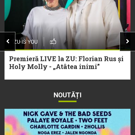
ZU IS YOU
Premieră LIVE la ZU: Florian Rus și
Holy Molly - „Atâtea inimi”
NOUTĂȚI