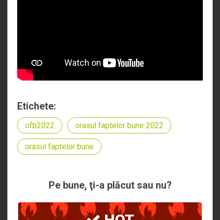
Etichete:
ofb2022
orasul faptelor bune 2022
orasul faptelor bune
Pe bune, ţi-a plăcut sau nu?
HOT