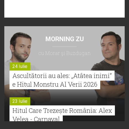
MORNING ZU
cu Morar şi Buzdugan
24 Iulie
Ascultătorii au ales: „Atâtea inimi”
e Hitul Monstru Al Verii 2026
23 Iulie
Hitul Care Trezește România: Alex
Velea - Carnaval