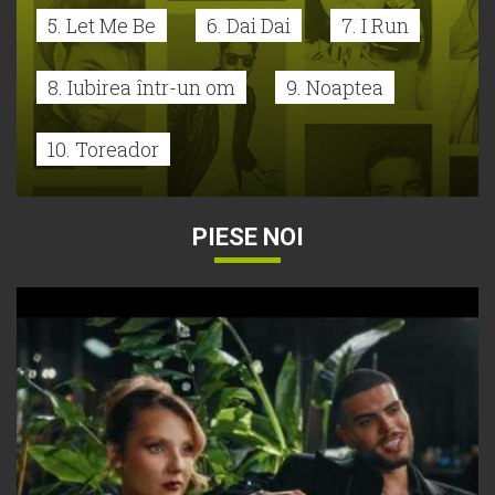
5. Let Me Be
6. Dai Dai
7. I Run
8. Iubirea într-un om
9. Noaptea
10. Toreador
PIESE NOI