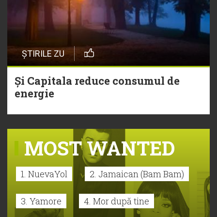
ȘTIRILE ZU
Și Capitala reduce consumul de
energie
MOST WANTED
1. NuevaYol
2. Jamaican (Bam Bam)
3. Yamore
4. Mor după tine