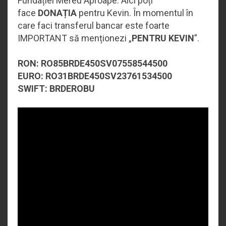
Fundației Mereu Aproape. Aici poți
face
DONAȚIA
pentru Kevin. În momentul în
care faci transferul bancar este foarte
IMPORTANT să menționezi „
PENTRU KEVIN
”.
RON: RO85BRDE450SV07558544500
EURO: RO31BRDE450SV23761534500
SWIFT: BRDEROBU