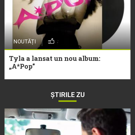
NOUTĂȚI
Tyla a lansat un nou album:
„A*Pop”
ȘTIRILE ZU