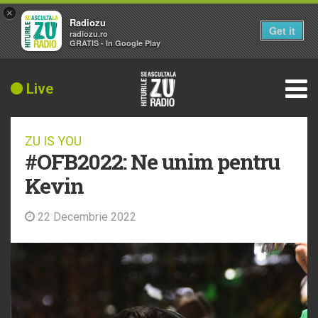
×
Radiozu
Get it
radiozu.ro
GRATIS - In Google Play
Live
ZU IS YOU
#OFB2022: Ne unim pentru
Kevin
22 Decembrie 2022