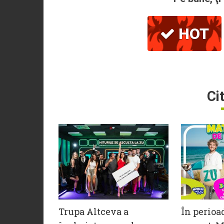
HOT
Ci
Trupa Altceva a
În perioa