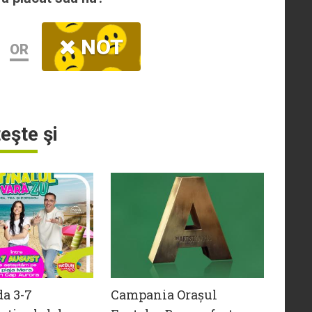
NOT
OR
teşte şi
da 3-7
Campania Orașul