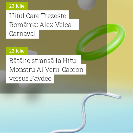
23 Iulie
Hitul Care Trezește
România: Alex Velea -
Carnaval
22 Iulie
Bătălie strânsă la Hitul
Monstru Al Verii: Cabron
versus Faydee
21 Iulie
Dă volumul mai tare!
Cabron vine cu Hitul
Monstru al Verii