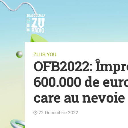
ZU IS YOU
OFB2022: Împr
600.000 de eur
care au nevoie
22 Decembrie 2022