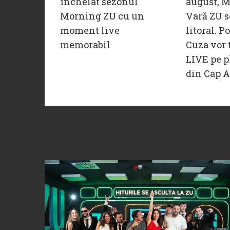
încheiat sezonul
august, M
Morning ZU cu un
Vară ZU s
moment live
litoral. P
memorabil
Cuza vor 
LIVE pe p
din Cap A