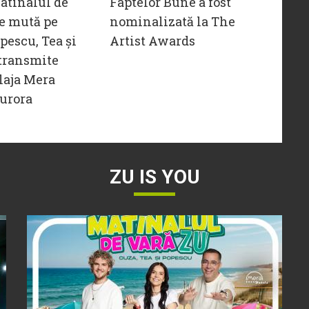
atinalul de
Faptelor Bune a fost
e mută pe
nominalizată la The
opescu, Tea și
Artist Awards
transmite
laja Mera
urora
ZU IS YOU