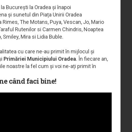
la București la Oradea și înapoi
na și sunetul din Piața Unirii Oradea
rina Rimes, The Motans, Puya, Vescan, Jo, Mario
Taraful Rutenilor si Carmen Chindris, Noaptea
 Smiley, Mira si Lidia Buble.
litatea cu care ne-au primit în mijlocul și
și
Primăriei Municipiului Oradea
. În fiecare an,
le noastre la fel cum și voi ne-ați primit în
ne când faci bine!