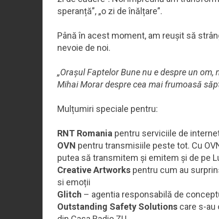
speranță”, „o zi de înălțare”.
Până în acest moment, am reușit să str
nevoie de noi.
„Orașul Faptelor Bune nu e despre un om, nu
Mihai Morar despre cea mai frumoasă săp
Mulțumiri speciale pentru:
RNT Romania
pentru serviciile de internet
OVN
pentru transmisiile peste tot. Cu OV
putea să transmitem și emitem și de pe 
Creative Artworks
pentru cum au surprins
si emoții
Glitch
– agentia responsabilă de conceptul
Outstanding Safety Solutions
care s-au 
din Casa Radio ZU