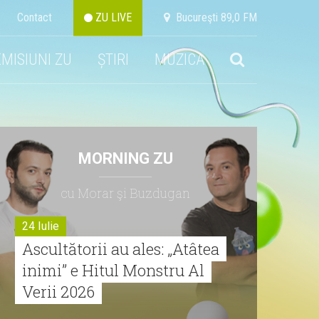
Contact
ZU LIVE
Bucureşti 89,0 FM
EMISIUNI ZU
ȘTIRI
MUZICA
MORNING ZU
cu Morar şi Buzdugan
24 Iulie
Ascultătorii au ales: „Atâtea
inimi” e Hitul Monstru Al
Verii 2026