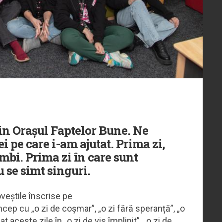
in Orașul Faptelor Bune. Ne
i pe care i-am ajutat. Prima zi,
âmbi. Prima zi în care sunt
u se simt singuri.
oveștile înscrise pe
ncep cu „o zi de coșmar”, „o zi fără speranță”, „o
aceste zile în „o zi de vis împlinit”, „o zi de