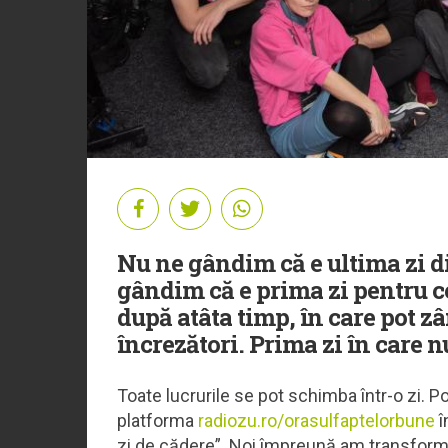
Nu ne gândim că e ultima zi d
gândim că e prima zi pentru ce
după atâta timp, în care pot z
încrezători. Prima zi în care n
Toate lucrurile se pot schimba într-o zi. P
platforma
radiozu.ro/orasulfaptelorbune
î
zi de cădere”. Noi împreună am transformat 