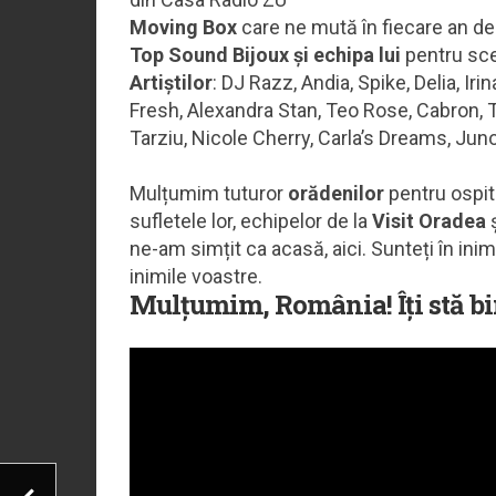
Moving Box
care ne mută în fiecare an de 
Top Sound Bijoux și echipa lui
pentru sce
Artiștilor
: DJ Razz, Andia, Spike, Delia, I
Fresh, Alexandra Stan, Teo Rose, Cabron, 
Tarziu, Nicole Cherry, Carla’s Dreams, Juno,
Mulțumim tuturor
orădenilor
pentru ospita
sufletele lor, echipelor de la
Visit Oradea
ne-am simțit ca acasă, aici. Sunteți în inimi
inimile voastre.
Mulțumim, România! Îți stă bi