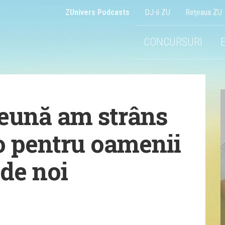
ZUnivers Podcasts
DJ-ii ZU
Reţeaua ZU
CONCURSURI
eună am strâns
o pentru oamenii
 de noi