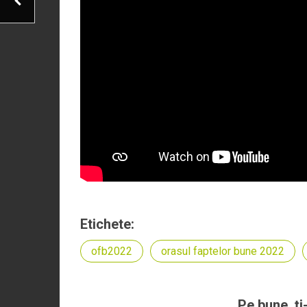
Etichete:
ofb2022
orasul faptelor bune 2022
Pe bune, ţi