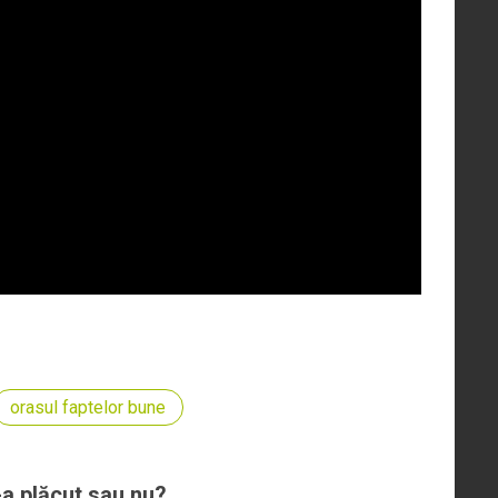
orasul faptelor bune
-a plăcut sau nu?