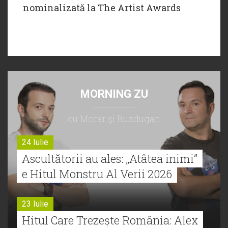
nominalizată la The Artist Awards
MORNING ZU
cu Morar şi Buzdugan
24 Iulie
Ascultătorii au ales: „Atâtea inimi”
e Hitul Monstru Al Verii 2026
23 Iulie
Hitul Care Trezește România: Alex