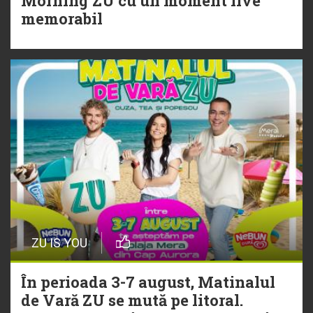
Morning ZU cu un moment live
Torpedoul lui Morar: Theo Rose -
memorabil
„Ceai lângă tine”
ZU IS YOU
În perioada 3-7 august, Matinalul
de Vară ZU se mută pe litoral.