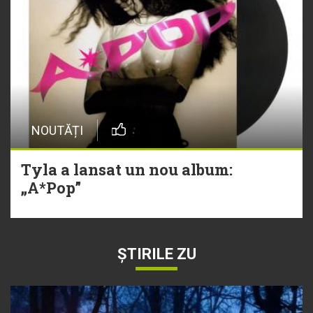
NOUTĂȚI
Tyla a lansat un nou album:
„A*Pop”
ȘTIRILE ZU