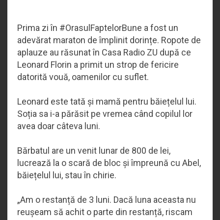
Prima zi în #OrasulFaptelorBune a fost un
adevărat maraton de împlinit dorințe. Ropote de
aplauze au răsunat în Casa Radio ZU după ce
Leonard Florin a primit un strop de fericire
datorită vouă, oamenilor cu suflet.
Leonard este tată și mamă pentru băiețelul lui.
Soția sa i-a părăsit pe vremea când copilul lor
avea doar câteva luni.
Bărbatul are un venit lunar de 800 de lei,
lucrează la o scară de bloc și împreună cu Abel,
băiețelul lui, stau în chirie.
„
Am o restanță de 3 luni. Dacă luna aceasta nu
reușeam să achit o parte din restanță, riscam