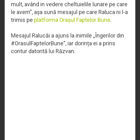
mult, având in vedere cheltuielile lunare pe care
le avem”, așa sună mesajul pe care Raluca ni l-a
trimis pe
platforma Orașul Faptelor Bun
e
.
Mesajul Ralucăi a ajuns la inimile
„
Îngerilor din
#OrasulFaptelorBune", iar dorința ei a prins
contur datorită lui Răzvan.