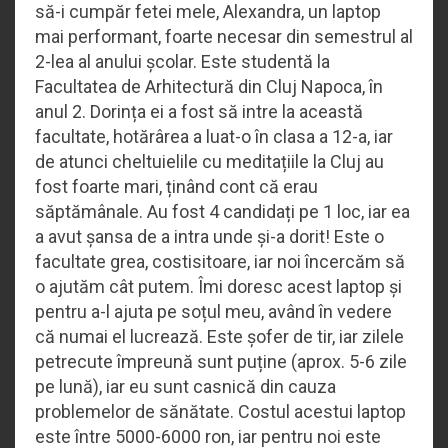
să-i cumpăr fetei mele, Alexandra, un laptop
mai performant, foarte necesar din semestrul al
2-lea al anului școlar. Este studentă la
Facultatea de Arhitectură din Cluj Napoca, în
anul 2. Dorința ei a fost să intre la această
facultate, hotărârea a luat-o în clasa a 12-a, iar
de atunci cheltuielile cu meditațiile la Cluj au
fost foarte mari, ținând cont că erau
săptămânale. Au fost 4 candidați pe 1 loc, iar ea
a avut șansa de a intra unde și-a dorit! Este o
facultate grea, costisitoare, iar noi încercăm să
o ajutăm cât putem. Îmi doresc acest laptop și
pentru a-l ajuta pe soțul meu, având în vedere
că numai el lucrează. Este șofer de tir, iar zilele
petrecute împreună sunt puține (aprox. 5-6 zile
pe lună), iar eu sunt casnică din cauza
problemelor de sănătate. Costul acestui laptop
este între 5000-6000 ron, iar pentru noi este