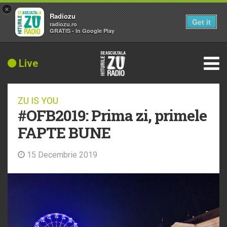
×
Radiozu
Get it
radiozu.ro
GRATIS - In Google Play
Live
ZU IS YOU
#OFB2019: Prima zi, primele
FAPTE BUNE
15 Decembrie 2019