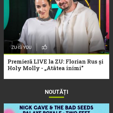
ZU IS YOU
Premieră LIVE la ZU: Florian Rus și
Holy Molly - „Atâtea inimi”
NOUTĂȚI