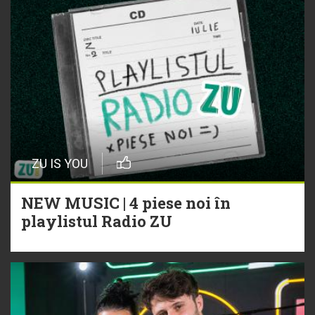
ZU IS YOU
NEW MUSIC | 4 piese noi în
playlistul Radio ZU