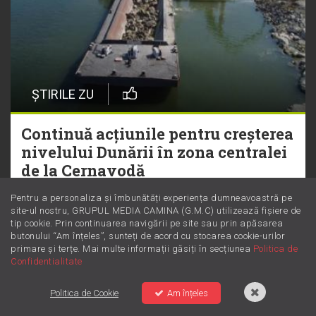
ȘTIRILE ZU
Continuă acțiunile pentru creșterea
nivelului Dunării în zona centralei
de la Cernavodă
Pentru a personaliza și îmbunătăți experiența dumneavoastră pe
site-ul nostru, GRUPUL MEDIA CAMINA (G.M.C) utilizează fișiere de
tip cookie. Prin continuarea navigării pe site sau prin apăsarea
butonului “Am înțeles”, sunteți de acord cu stocarea cookie-urilor
MOST WANTED
primare și terțe. Mai multe informații găsiți în secțiunea
Politica de
Confidentialitate
1. NuevaYol
2. Jamaican (Bam Bam)
Politica de Cookie
Am înțeles