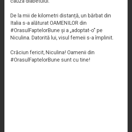
cauza diabetului.
De la mii de kilometri distanță, un bărbat din
Italia s-a alăturat OAMENILOR din
#OrasulFaptelorBune și a
„
adoptat-o" pe
Niculina. Datorită lui, visul femeii s-a împlinit.
Crăciun fericit, Niculina! Oamenii din
#OrasulFaptelorBune sunt cu tine!