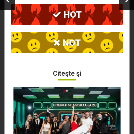
HOT
NOT
Citeşte şi