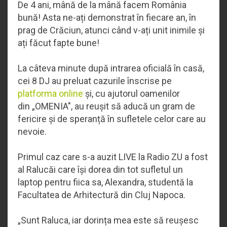
De 4 ani, mână de la mână facem România
bună! Asta ne-ați demonstrat în fiecare an, în
prag de Crăciun, atunci când v-ați unit inimile și
ați făcut fapte bune!
La câteva minute după intrarea oficială în casă,
cei 8 DJ au preluat cazurile înscrise pe
platforma online
și, cu ajutorul oamenilor
din
„
OMENIA", au reușit să aducă un gram de
fericire și de speranță în sufletele celor care au
nevoie.
Primul caz care s-a auzit LIVE la Radio ZU a fost
al Ralucăi care își dorea din tot sufletul un
laptop pentru fiica sa, Alexandra, studentă la
Facultatea de Arhitectură din Cluj Napoca.
„
Sunt Raluca, iar dorința mea este să reușesc