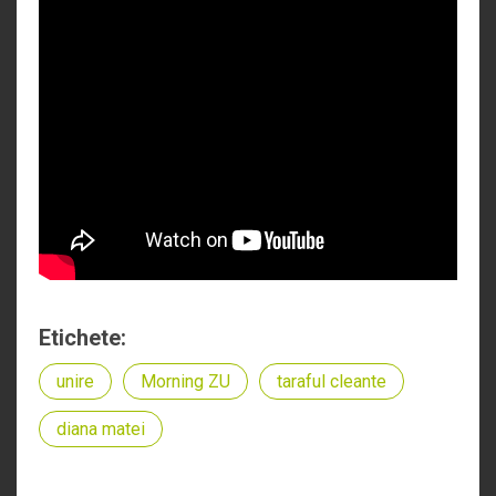
Etichete:
unire
Morning ZU
taraful cleante
diana matei