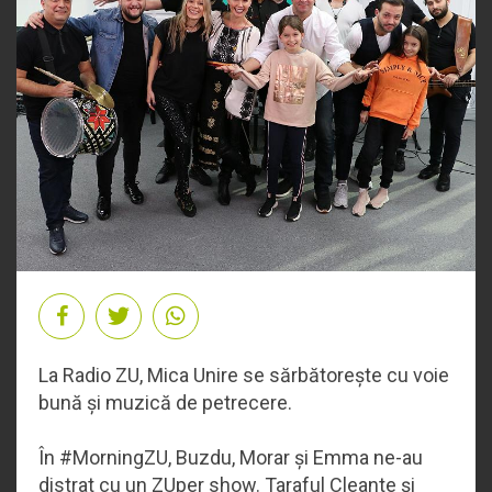
La Radio ZU, Mica Unire se sărbătorește cu voie
bună și muzică de petrecere.
În #MorningZU, Buzdu, Morar și Emma ne-au
distrat cu un ZUper show. Taraful Cleante și