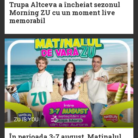
Trupa Altceva a încheiat sezonul
20 Iulie
Morning ZU cu un moment live
Torpedoul lui Morar: Theo Rose -
memorabil
„Ceai lângă tine”
ZU IS YOU
În perioada 3-7 august, Matinalul