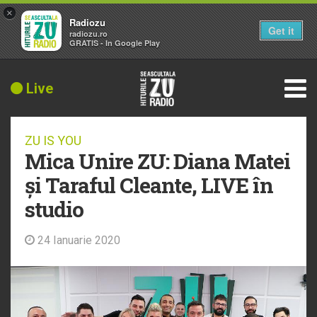
×
Radiozu
Get it
radiozu.ro
GRATIS - In Google Play
Live
ZU IS YOU
Mica Unire ZU: Diana Matei
și Taraful Cleante, LIVE în
studio
24 Ianuarie 2020