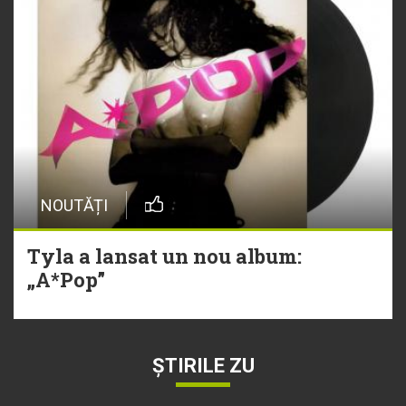
NOUTĂȚI
Tyla a lansat un nou album:
„A*Pop”
ȘTIRILE ZU