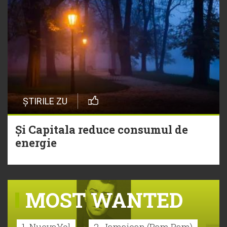
ȘTIRILE ZU
Și Capitala reduce consumul de
energie
MOST WANTED
1. NuevaYol
2. Jamaican (Bam Bam)