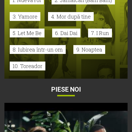
3. Yamore
4. Mor după tine
5. Let Me Be
6. Dai Dai
7. I Run
8. Iubirea într-un om
9. Noaptea
10. Toreador
PIESE NOI