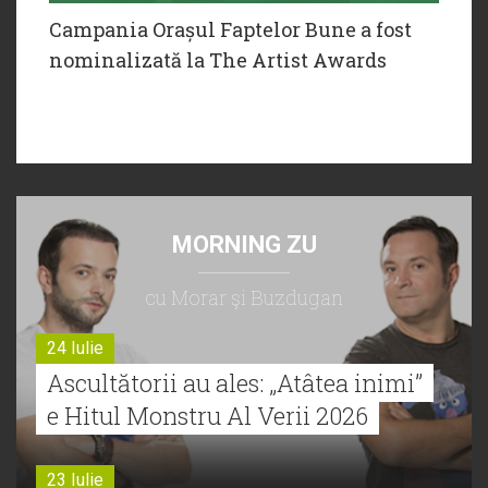
Campania Orașul Faptelor Bune a fost
nominalizată la The Artist Awards
MORNING ZU
cu Morar şi Buzdugan
24 Iulie
Ascultătorii au ales: „Atâtea inimi”
e Hitul Monstru Al Verii 2026
23 Iulie