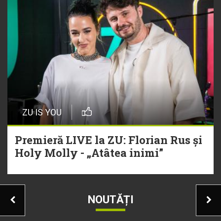
ZU IS YOU
Premieră LIVE la ZU: Florian Rus și
Holy Molly - „Atâtea inimi”
NOUTĂȚI