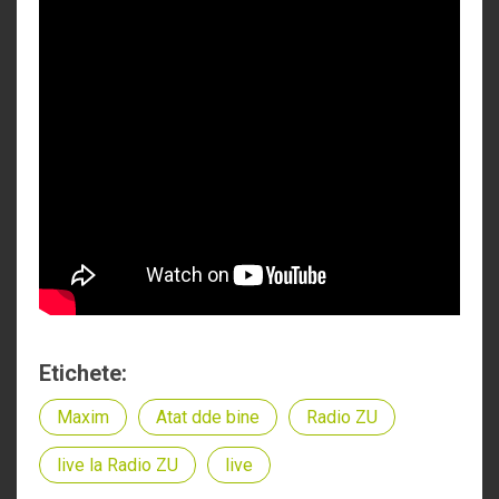
Etichete:
Maxim
Atat dde bine
Radio ZU
live la Radio ZU
live