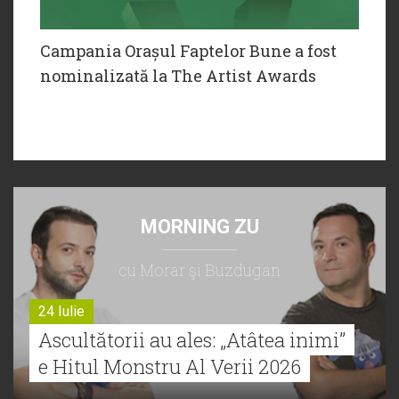
Campania Orașul Faptelor Bune a fost
nominalizată la The Artist Awards
MORNING ZU
cu Morar şi Buzdugan
24 Iulie
Ascultătorii au ales: „Atâtea inimi”
e Hitul Monstru Al Verii 2026