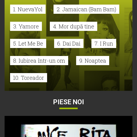
1. NuevaYol
2. Jamaican (Bam Bam)
3. Yamore
4. Mor după tine
5. Let Me Be
6. Dai Dai
7. I Run
8. Iubirea într-un om
9. Noaptea
10. Toreador
PIESE NOI