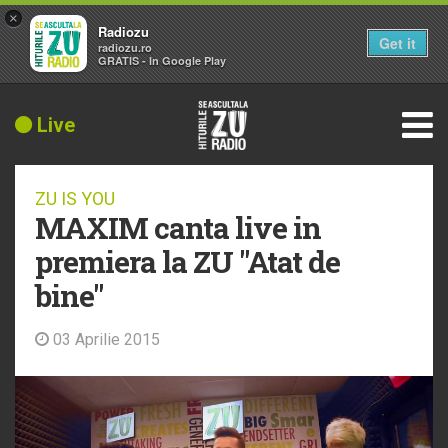
×
Radiozu
Get it
radiozu.ro
GRATIS - In Google Play
Live
ZU IS YOU
MAXIM canta live in
premiera la ZU "Atat de
bine"
03 Aprilie 2015