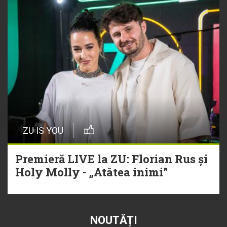
ZU IS YOU
Premieră LIVE la ZU: Florian Rus și
Holy Molly - „Atâtea inimi”
NOUTĂȚI