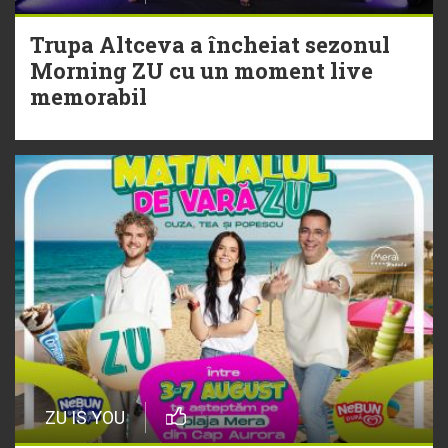
Trupa Altceva a încheiat sezonul
20 Iulie
Morning ZU cu un moment live
Torpedoul lui Morar: Theo Rose -
memorabil
„Ceai lângă tine”
ZU IS YOU