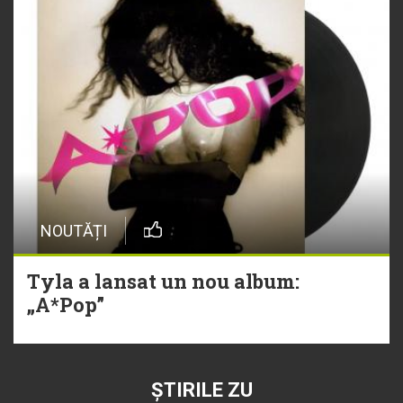
NOUTĂȚI
Tyla a lansat un nou album:
„A*Pop”
ȘTIRILE ZU