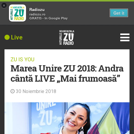
×
Radiozu
Get it
radiozu.ro
GRATIS - In Google Play
Live
ZU IS YOU
Marea Unire ZU 2018: Andra
cântă LIVE „Mai frumoasă”
30 Noiembrie 2018