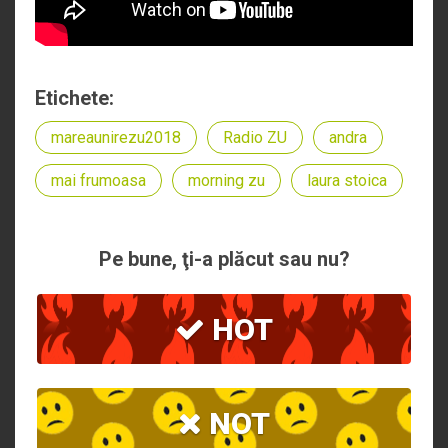
Etichete:
mareaunirezu2018
Radio ZU
andra
mai frumoasa
morning zu
laura stoica
Pe bune, ţi-a plăcut sau nu?
HOT
NOT