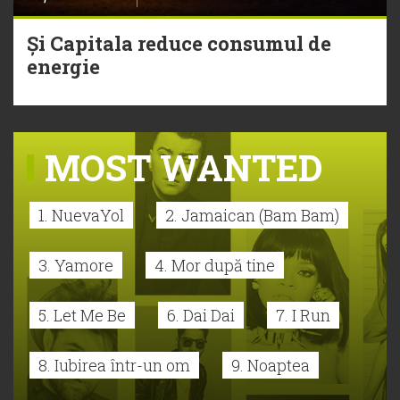
Și Capitala reduce consumul de
energie
MOST WANTED
1. NuevaYol
2. Jamaican (Bam Bam)
3. Yamore
4. Mor după tine
5. Let Me Be
6. Dai Dai
7. I Run
8. Iubirea într-un om
9. Noaptea