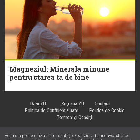
Magneziul: Minerala minune
pentru starea ta de bine
DJ-ii ZU
Reţeaua ZU
Contact
Politica de Confidentialitate
Politica de Cookie
Termeni și Condiții
Pentru a personaliza și îmbunătăți experiența dumneavoastră pe
Hiturile se ascultă la
!