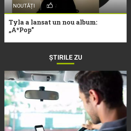
NOUTĂȚI
Tyla a lansat un nou album:
„A*Pop”
ȘTIRILE ZU