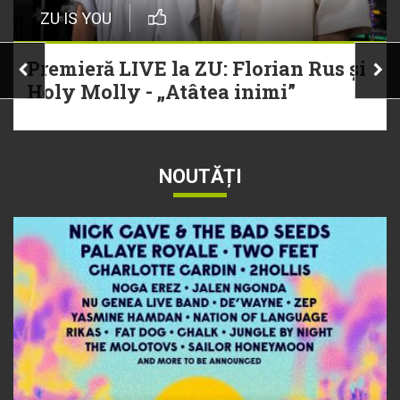
ZU IS YOU
Premieră LIVE la ZU: Florian Rus și
Holy Molly - „Atâtea inimi”
NOUTĂȚI