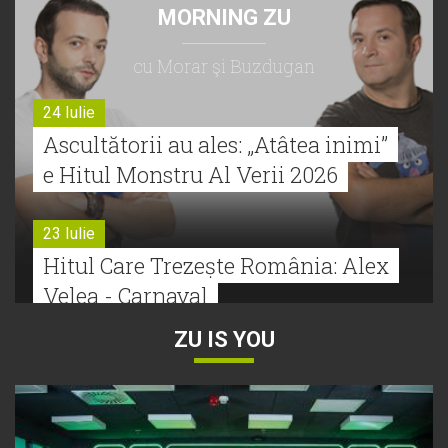
MORNING ZU
cu Morar şi Buzdugan
24 Iulie
Ascultătorii au ales: „Atâtea inimi”
e Hitul Monstru Al Verii 2026
23 Iulie
Hitul Care Trezește România: Alex
Velea - Carnaval
ZU IS YOU
22 Iulie
Bătălie strânsă la Hitul Monstru Al
Verii: Cabron versus Faydee