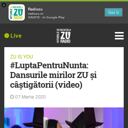
×
Radiozu
Get it
radiozu.ro
GRATIS - In Google Play
Live
ZU IS YOU
#LuptaPentruNunta:
Dansurile mirilor ZU și
câștigătorii (video)
07 Martie 2020