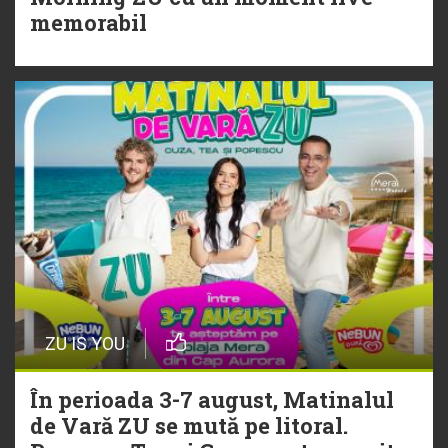
Torpedoul lui Morar: Theo Rose -
memorabil
„Ceai lângă tine”
ZU IS YOU
În perioada 3-7 august, Matinalul
de Vară ZU se mută pe litoral.