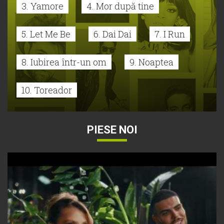
3. Yamore
4. Mor după tine
5. Let Me Be
6. Dai Dai
7. I Run
8. Iubirea într-un om
9. Noaptea
10. Toreador
PIESE NOI