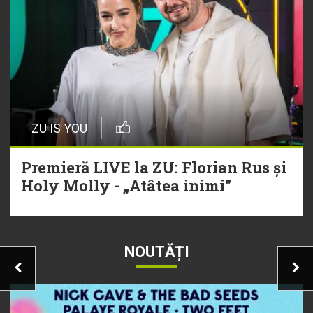
ZU IS YOU
Premieră LIVE la ZU: Florian Rus și
Holy Molly - „Atâtea inimi”
NOUTĂȚI