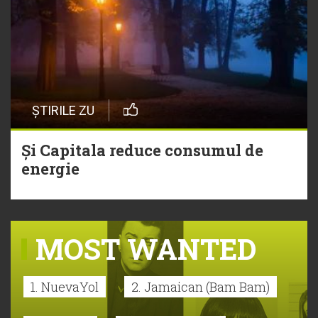
ȘTIRILE ZU
Și Capitala reduce consumul de
energie
MOST WANTED
1. NuevaYol
2. Jamaican (Bam Bam)