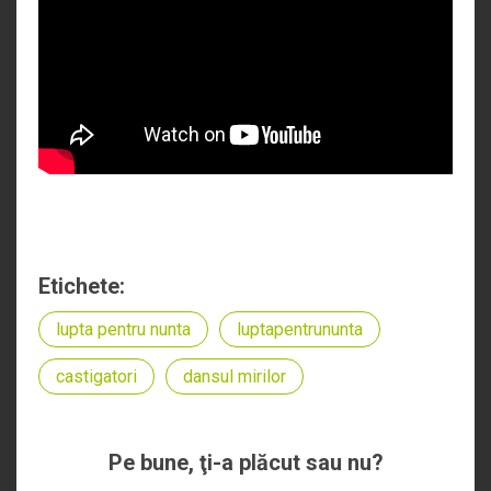
Etichete:
lupta pentru nunta
luptapentrununta
castigatori
dansul mirilor
Pe bune, ţi-a plăcut sau nu?