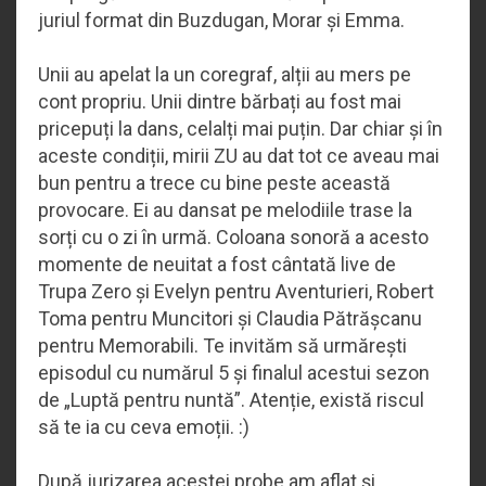
juriul format din Buzdugan, Morar și Emma.
Unii au apelat la un coregraf, alții au mers pe
cont propriu. Unii dintre bărbați au fost mai
pricepuți la dans, celalți mai puțin. Dar chiar și în
aceste condiții, mirii ZU au dat tot ce aveau mai
bun pentru a trece cu bine peste această
provocare. Ei au dansat pe melodiile trase la
sorți cu o zi în urmă. Coloana sonoră a acesto
momente de neuitat a fost cântată live de
Trupa Zero și Evelyn pentru Aventurieri, Robert
Toma pentru Muncitori și Claudia Pătrășcanu
pentru Memorabili. Te invităm să urmărești
episodul cu numărul 5 și finalul acestui sezon
de „Luptă pentru nuntă”. Atenție, există riscul
să te ia cu ceva emoții. :)
După jurizarea acestei probe am aflat și