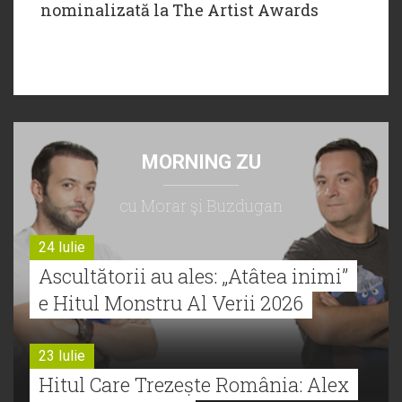
nominalizată la The Artist Awards
MORNING ZU
cu Morar şi Buzdugan
24 Iulie
Ascultătorii au ales: „Atâtea inimi”
e Hitul Monstru Al Verii 2026
23 Iulie
Hitul Care Trezește România: Alex