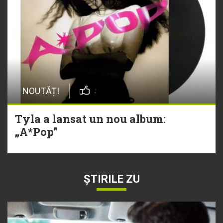
NOUTĂȚI
Tyla a lansat un nou album:
„A*Pop”
ȘTIRILE ZU