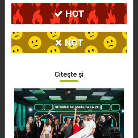
HOT
NOT
Citeşte şi