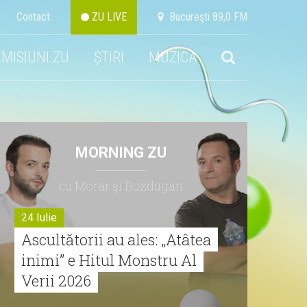
Contact
ZU LIVE
Bucureşti 89,0 FM
EMISIUNI ZU
ȘTIRI
MUZICA
MORNING ZU
cu Morar şi Buzdugan
24 Iulie
Ascultătorii au ales: „Atâtea
inimi” e Hitul Monstru Al
Verii 2026