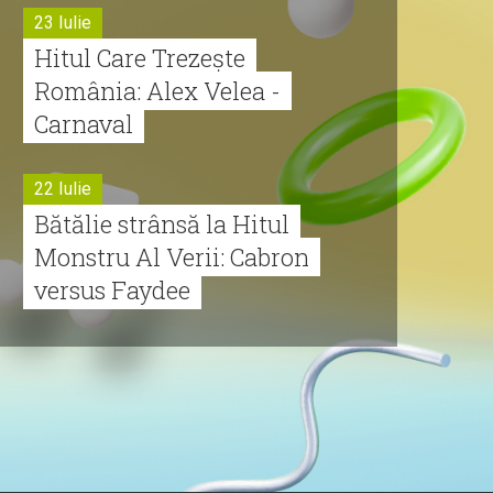
23 Iulie
Hitul Care Trezește
România: Alex Velea -
Carnaval
22 Iulie
Bătălie strânsă la Hitul
Monstru Al Verii: Cabron
versus Faydee
21 Iulie
Dă volumul mai tare!
Cabron vine cu Hitul
Monstru al Verii