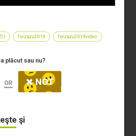
 ZU
forzazu2019
forzazu2019video
-a plăcut sau nu?
NOT
OR
teşte şi