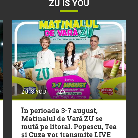
ZU IS YOU
ZU IS YOU
În perioada 3-7 august,
Matinalul de Vară ZU se
mută pe litoral. Popescu, Tea
și Cuza vor transmite LIVE