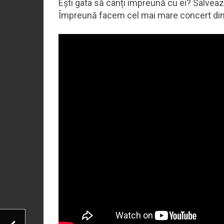
Ești gata să cânți împreună cu ei? Salvează
Împreună facem cel mai mare concert di