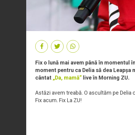
Fix o lună mai avem până în momentul î
moment pentru ca Delia să dea Leapșa ma
cântat
„Da, mamă”
live în Morning ZU.
Astăzi avem treabă. O ascultăm pe Delia câ
Fix acum. Fix La ZU!