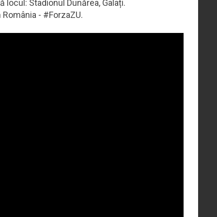
 locul: Stadionul Dunărea, Galați.
n România - #ForzaZU.