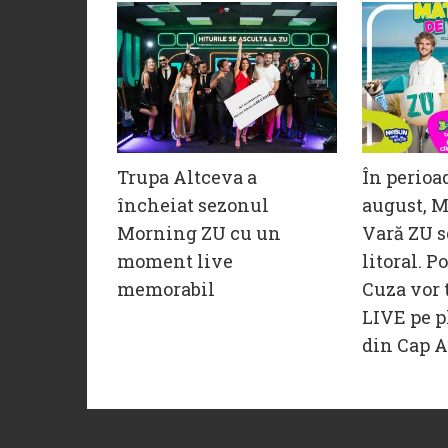
Trupa Altceva a
În perioa
încheiat sezonul
august, M
Morning ZU cu un
Vară ZU s
moment live
litoral. P
memorabil
Cuza vor 
LIVE pe p
din Cap A