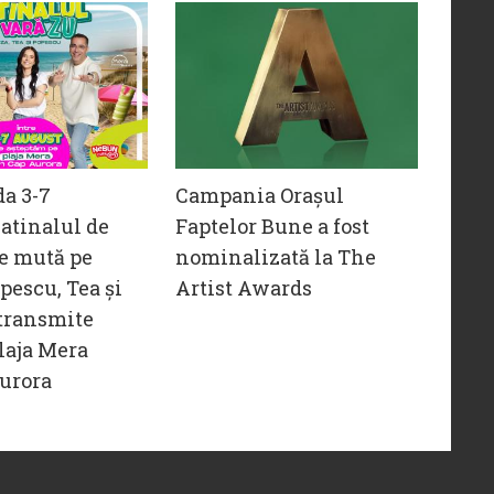
da 3-7
Campania Orașul
atinalul de
Faptelor Bune a fost
e mută pe
nominalizată la The
opescu, Tea și
Artist Awards
transmite
laja Mera
urora