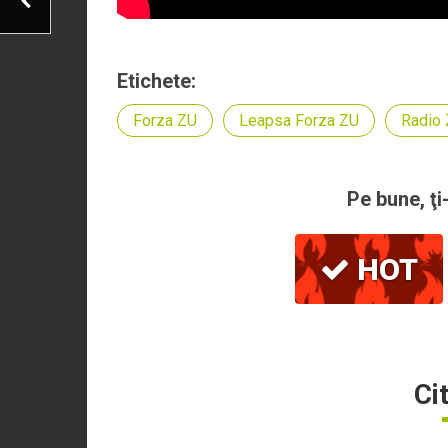
Etichete:
Forza ZU
Leapsa Forza ZU
Radio
Pe bune, ţi
HOT
Ci