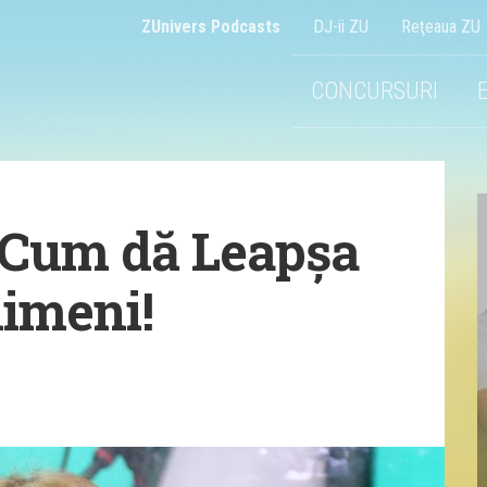
ZUnivers Podcasts
DJ-ii ZU
Reţeaua ZU
CONCURSURI
 Cum dă Leapșa
nimeni!