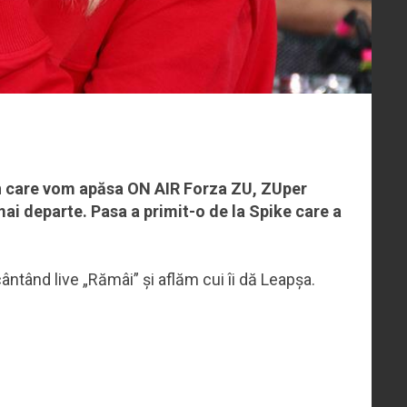
n care vom apăsa ON AIR Forza ZU, ZUper
i departe. Pasa a primit-o de la Spike care a
ntând live „Rămâi” și aflăm cui îi dă Leapșa.