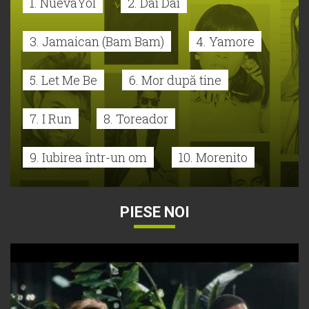
1. NuevaYol
2. Dai Dai
3. Jamaican (Bam Bam)
4. Yamore
5. Let Me Be
6. Mor după tine
7. I Run
8. Toreador
9. Iubirea într-un om
10. Morenito
PIESE NOI