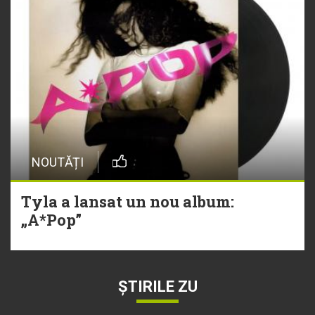
NOUTĂȚI
Tyla a lansat un nou album:
„A*Pop”
ȘTIRILE ZU