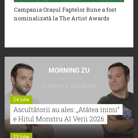
Campania Orașul Faptelor Bune a fost
nominalizată la The Artist Awards
MORNING ZU
cu Morar şi Buzdugan
24 Iulie
Ascultătorii au ales: „Atâtea inimi”
e Hitul Monstru Al Verii 2026
23 Iulie