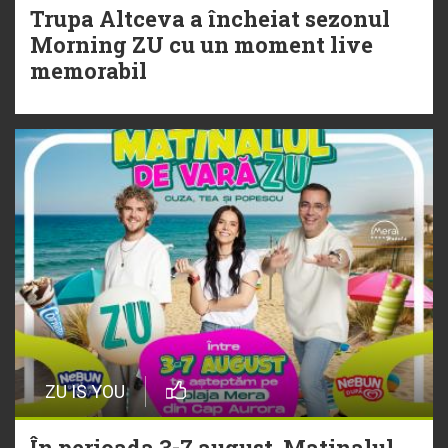
Trupa Altceva a încheiat sezonul
20 Iulie
Morning ZU cu un moment live
Torpedoul lui Morar: Theo Rose -
memorabil
„Ceai lângă tine”
ZU IS YOU
În perioada 3-7 august, Matinalul