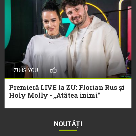
ZU IS YOU
Premieră LIVE la ZU: Florian Rus și
Holy Molly - „Atâtea inimi”
NOUTĂȚI