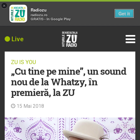
×
Radiozu
Get it
radiozu.ro
GRATIS - In Google Play
Live
ZU IS YOU
„Cu tine pe mine”, un sound
nou de la Whatzy, în
premieră, la ZU
15 Mai 2018