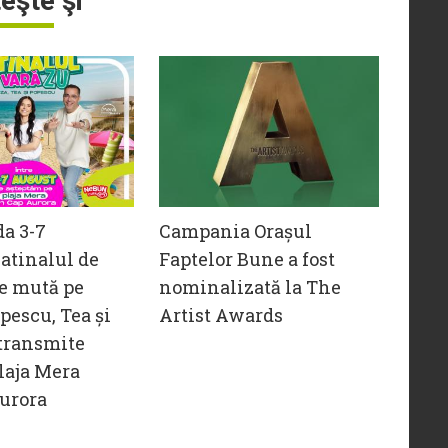
teşte şi
da 3-7
Campania Orașul
atinalul de
Faptelor Bune a fost
e mută pe
nominalizată la The
opescu, Tea și
Artist Awards
transmite
laja Mera
urora