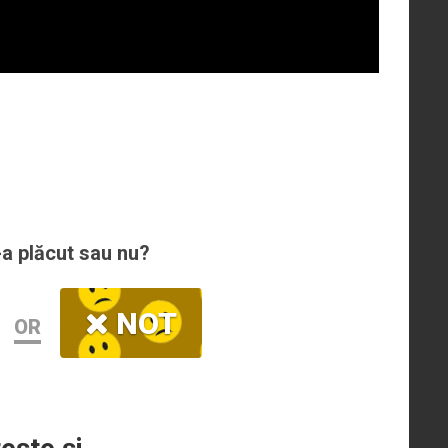
-a plăcut sau nu?
NOT
OR