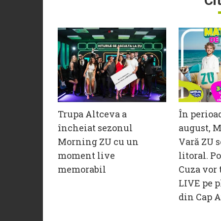
Ci
Trupa Altceva a
În perioa
încheiat sezonul
august, M
Morning ZU cu un
Vară ZU s
moment live
litoral. P
memorabil
Cuza vor 
LIVE pe p
din Cap A