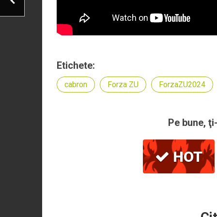
Etichete:
cabron
Forza ZU
ForzaZU2024
Pe bune, ţi
HOT