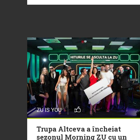
ZU IS YOU
Trupa Altceva a încheiat
sezonul Morning ZU cu un