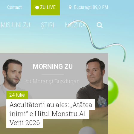
Contact
ZU LIVE
Bucureşti 89,0 FM
EMISIUNI ZU
ȘTIRI
MUZICA
MORNING ZU
cu Morar şi Buzdugan
24 Iulie
Ascultătorii au ales: „Atâtea
inimi” e Hitul Monstru Al
Verii 2026