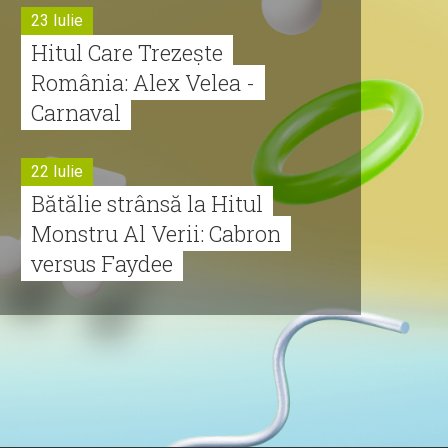
23 Iulie
Hitul Care Trezește
România: Alex Velea -
Carnaval
22 Iulie
Bătălie strânsă la Hitul
Monstru Al Verii: Cabron
versus Faydee
21 Iulie
Dă volumul mai tare!
Cabron vine cu Hitul
Monstru al Verii