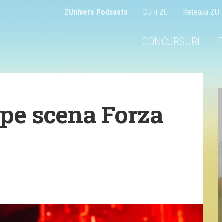
ZUnivers Podcasts
DJ-ii ZU
Reţeaua ZU
CONCURSURI
 pe scena Forza