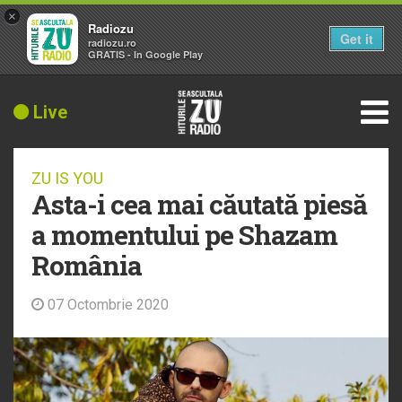
×
Radiozu
Get it
radiozu.ro
GRATIS - In Google Play
Live
ZU IS YOU
Asta-i cea mai căutată piesă
a momentului pe Shazam
România
07 Octombrie 2020