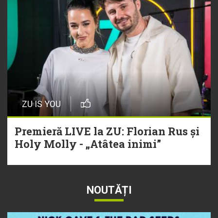
ZU IS YOU
Premieră LIVE la ZU: Florian Rus și
Holy Molly - „Atâtea inimi”
NOUTĂȚI