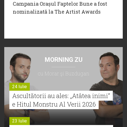
Campania Orașul Faptelor Bune a fost
nominalizată la The Artist Awards
MORNING ZU
cu Morar şi Buzdugan
24 Iulie
Ascultătorii au ales: „Atâtea inimi”
e Hitul Monstru Al Verii 2026
23 Iulie