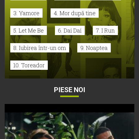
3. Yamore
4. Mor după tine
5. Let Me Be
6. Dai Dai
7. I Run
8. Iubirea într-un om
9. Noaptea
10. Toreador
PIESE NOI