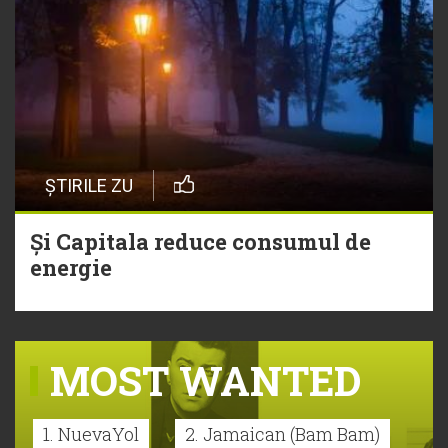
ȘTIRILE ZU
Și Capitala reduce consumul de
energie
MOST WANTED
1. NuevaYol
2. Jamaican (Bam Bam)