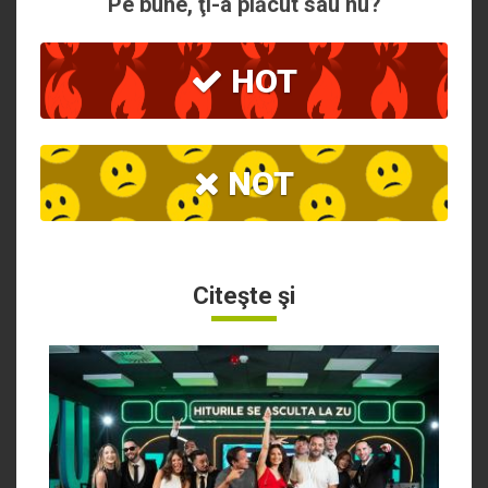
Pe bune, ţi-a plăcut sau nu?
HOT
NOT
Citeşte şi