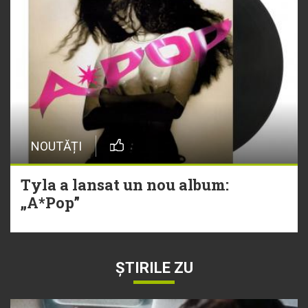
NOUTĂȚI
Tyla a lansat un nou album:
„A*Pop”
ȘTIRILE ZU