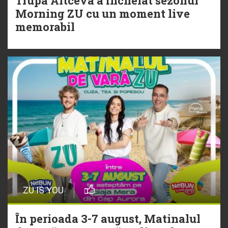
Trupa Altceva a încheiat sezonul
20 Iulie
Morning ZU cu un moment live
Torpedoul lui Morar: Theo Rose -
memorabil
„Ceai lângă tine”
ZU IS YOU
În perioada 3-7 august, Matinalul