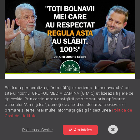
Dieta Cerin: cum să slăbești sănătos
Pentru a personaliza și îmbunătăți experiența dumneavoastră pe
fără să numeri obsesiv caloriile
site-ul nostru, GRUPUL MEDIA CAMINA (G.M.C) utilizează fișiere de
tip cookie. Prin continuarea navigării pe site sau prin apăsarea
butonului “Am înțeles”, sunteți de acord cu stocarea cookie-urilor
primare și terțe. Mai multe informații găsiți în secțiunea
Politica de
Confidentialitate
Politica de Cookie
Am înțeles