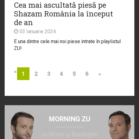
Cea mai ascultată piesă pe
Shazam România la început
de an
03 Ianuarie 2024
E una dintre cele mai noi piese intrate în playlistul
ZU!
«
2
3
4
5
6
»
1
MORNING ZU
cu Morar şi Buzdugan