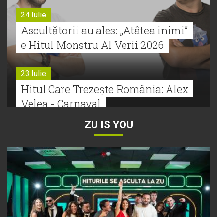
24 Iulie
Ascultătorii au ales: „Atâtea inimi”
e Hitul Monstru Al Verii 2026
23 Iulie
Hitul Care Trezește România: Alex
Velea - Carnaval
ZU IS YOU
22 Iulie
Bătălie strânsă la Hitul Monstru Al
Verii: Cabron versus Faydee
21 Iulie
Dă volumul mai tare! Cabron vine