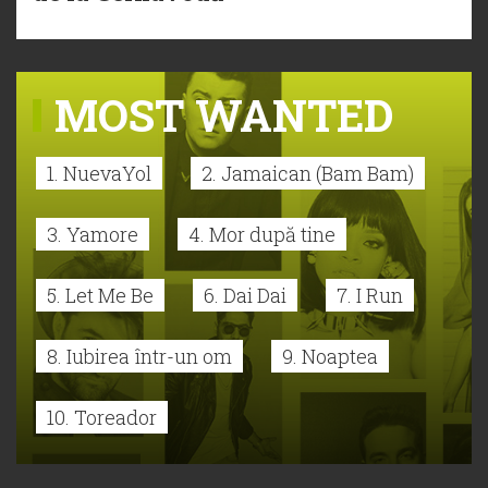
MOST WANTED
1. NuevaYol
2. Jamaican (Bam Bam)
3. Yamore
4. Mor după tine
5. Let Me Be
6. Dai Dai
7. I Run
8. Iubirea într-un om
9. Noaptea
10. Toreador