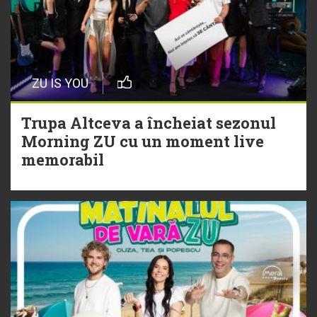
cu Hitul Monstru al Verii
20 Iulie
Episod nou | Muzica Aia x DJ
ZU IS YOU
Christian Thomson
Trupa Altceva a încheiat sezonul
20 Iulie
Morning ZU cu un moment live
Torpedoul lui Morar: Theo Rose -
memorabil
„Ceai lângă tine”