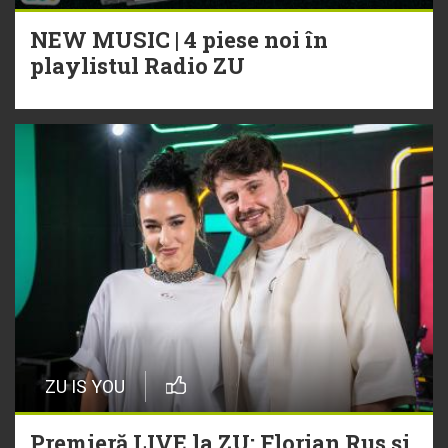
NEW MUSIC | 4 piese noi în
playlistul Radio ZU
ZU IS YOU
Premieră LIVE la ZU: Florian Rus și