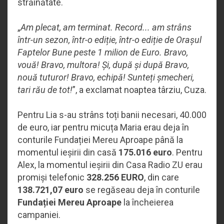
străinătate.
„
Am plecat, am terminat. Record... am strâns
într-un sezon, într-o ediție, într-o ediție de Orașul
Faptelor Bune peste 1 milion de Euro. Bravo,
vouă! Bravo, multora! Și, după și după Bravo,
nouă tuturor! Bravo, echipă! Sunteți șmecheri,
tari rău de tot!
”, a exclamat noaptea târziu, Cuza.
Pentru Lia s-au strâns toți banii necesari, 40.000
de euro, iar pentru micuța Maria erau deja în
conturile Fundației Mereu Aproape până la
momentul ieșirii din casă
175.016 euro
. Pentru
Alex, la momentul ieșirii din Casa Radio ZU erau
promiși telefonic
328.256 EURO
, din care
138.721,07 euro
se regăseau deja în conturile
Fundației Mereu Aproape
la încheierea
campaniei.