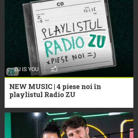
ZU IS YOU
NEW MUSIC | 4 piese noi în
playlistul Radio ZU