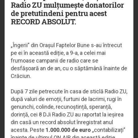
Radio ZU mulțumește donatorilor
de pretutindeni pentru acest
RECORD ABSOLUT.
„Îngerii” din Orașul Faptelor Bune s-au întrecut
pe ei în această ediție, a 9-a, a celei mai
frumoase campanii de radio care se
desfășoară an de an, cu o săptămână înainte de
Crăciun.
După 7 zile petrecute în casa de sticlă Radio ZU,
după valuri de emoții, furtuni de lacrimi, rugi în
genunchi, colinde, recunoștință, speranță,
dorință, cei 8 DJi Radio ZU au raportat la ieșirea
din casă un record absolut înregistrat anul
acesta. Peste
1.000.000 de euro
„contabilizați”
înainte de ultimul ON AIR din această ediție