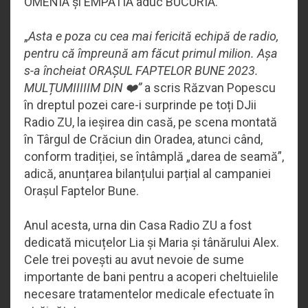
OMENIA și EMPATIA aduc BUCURIA.
„
Asta e poza cu cea mai fericită echipă de radio,
pentru că împreună am făcut primul milion. Așa
s-a încheiat ORAȘUL FAPTELOR BUNE 2023.
MULȚUMIIIIIM DIN ❤️”
a scris Răzvan Popescu
în dreptul pozei care-i surprinde pe toți DJii
Radio ZU, la ieșirea din casă, pe scena montată
în Târgul de Crăciun din Oradea, atunci când,
conform tradiției, se întâmplă „darea de seamă”,
adică, anunțarea bilanțului parțial al campaniei
Orașul Faptelor Bune.
Anul acesta, urna din Casa Radio ZU a fost
dedicată micuțelor Lia și Maria și tânărului Alex.
Cele trei povești au avut nevoie de sume
importante de bani pentru a acoperi cheltuielile
necesare tratamentelor medicale efectuate în