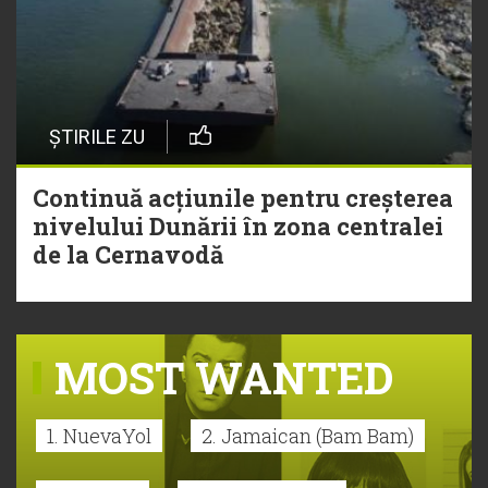
ȘTIRILE ZU
Continuă acțiunile pentru creșterea
nivelului Dunării în zona centralei
de la Cernavodă
MOST WANTED
1. NuevaYol
2. Jamaican (Bam Bam)