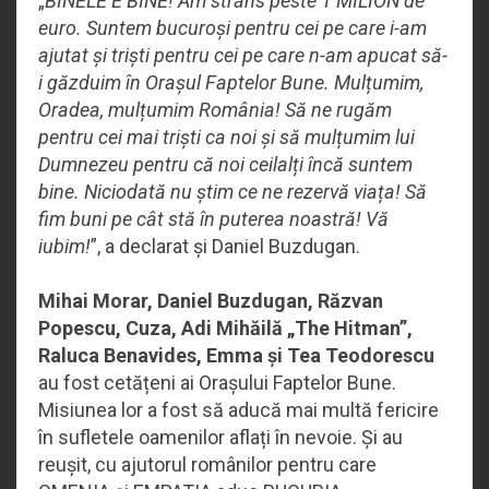
„
BINELE E BINE! Am strâns peste 1 MILION de
euro. Suntem bucuroși pentru cei pe care i-am
ajutat și triști pentru cei pe care n-am apucat să-
i găzduim în Orașul Faptelor Bune. Mulțumim,
Oradea, mulțumim România! Să ne rugăm
pentru cei mai triști ca noi și să mulțumim lui
Dumnezeu pentru că noi ceilalți încă suntem
bine. Niciodată nu știm ce ne rezervă viața! Să
fim buni pe cât stă în puterea noastră! Vă
iubim!
”, a declarat și Daniel Buzdugan.
Mihai Morar, Daniel Buzdugan, Răzvan
Popescu, Cuza, Adi Mihăilă „The Hitman”,
Raluca Benavides, Emma și Tea Teodorescu
au fost cetățeni ai Orașului Faptelor Bune.
Misiunea lor a fost să aducă mai multă fericire
în sufletele oamenilor aflați în nevoie. Și au
reușit, cu ajutorul românilor pentru care