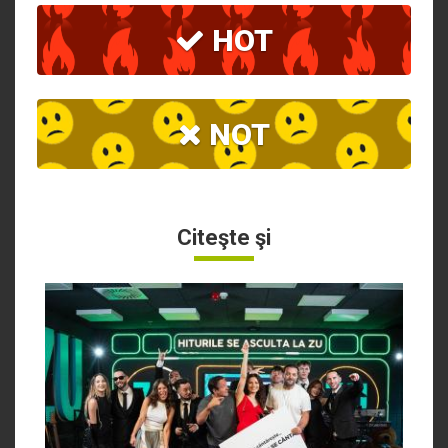
HOT
NOT
Citeşte şi