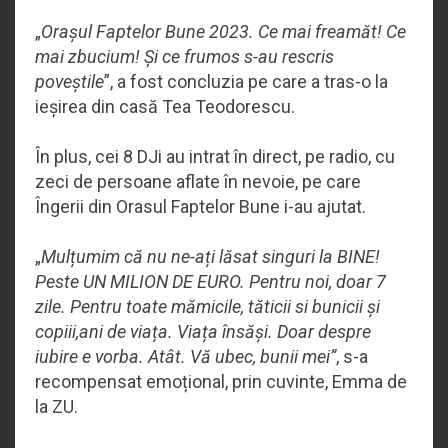
„
Orașul Faptelor Bune 2023. Ce mai freamăt! Ce
mai zbucium! Și ce frumos s-au rescris
poveștile
”, a fost concluzia pe care a tras-o la
ieșirea din casă Tea Teodorescu.
În plus, cei 8 DJi au intrat în direct, pe radio, cu
zeci de persoane aflate în nevoie, pe care
Îngerii din Orasul Faptelor Bune i-au ajutat.
„
Mulțumim că nu ne-ați lăsat singuri la BINE!
Peste UN MILION DE EURO. Pentru noi, doar 7
zile. Pentru toate mămicile, tăticii si bunicii și
copiii,ani de viața. Viața însăși. Doar despre
iubire e vorba. Atât. Vă ubec, bunii mei”
, s-a
recompensat emoțional, prin cuvinte, Emma de
la ZU.