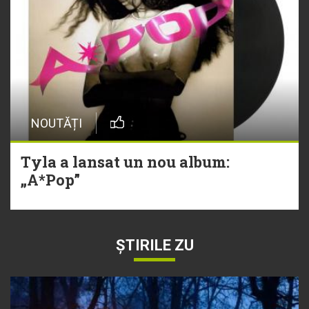
NOUTĂȚI
Tyla a lansat un nou album:
„A*Pop”
ȘTIRILE ZU