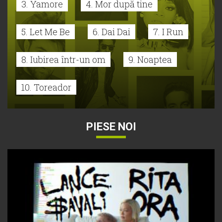
3. Yamore
4. Mor după tine
5. Let Me Be
6. Dai Dai
7. I Run
8. Iubirea într-un om
9. Noaptea
10. Toreador
PIESE NOI