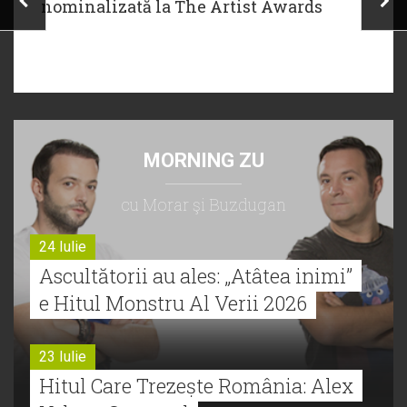
nominalizată la The Artist Awards
MORNING ZU
cu Morar şi Buzdugan
24 Iulie
Ascultătorii au ales: „Atâtea inimi”
e Hitul Monstru Al Verii 2026
23 Iulie
Hitul Care Trezește România: Alex