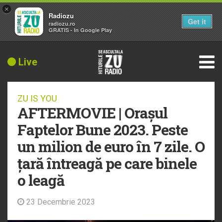
×
Radiozu
Get it
radiozu.ro
GRATIS - In Google Play
Live
ZU IS YOU
AFTERMOVIE | Orașul
Faptelor Bune 2023. Peste
un milion de euro în 7 zile. O
țară întreagă pe care binele
o leagă
23 Decembrie 2023