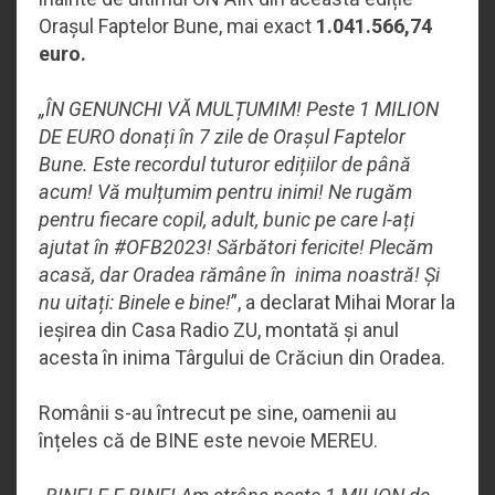
Orașul Faptelor Bune, mai exact
1.041.566,74
euro.
„ÎN GENUNCHI VĂ MULȚUMIM! Peste 1 MILION
DE EURO donați în 7 zile de Orașul Faptelor
Bune. Este recordul tuturor edițiilor de până
acum! Vă mulțumim pentru inimi! Ne rugăm
pentru fiecare copil, adult, bunic pe care l-ați
ajutat în #OFB2023! Sărbători fericite! Plecăm
acasă, dar Oradea rămâne în inima noastră! Și
nu uitați: Binele e bine!
”, a declarat Mihai Morar la
ieșirea din Casa Radio ZU, montată și anul
acesta în inima Târgului de Crăciun din Oradea.
Românii s-au întrecut pe sine, oamenii au
înțeles că de BINE este nevoie MEREU.