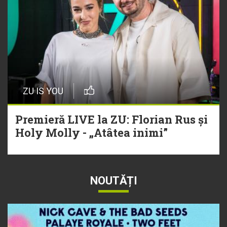
ZU IS YOU
Premieră LIVE la ZU: Florian Rus și
Holy Molly - „Atâtea inimi”
NOUTĂȚI