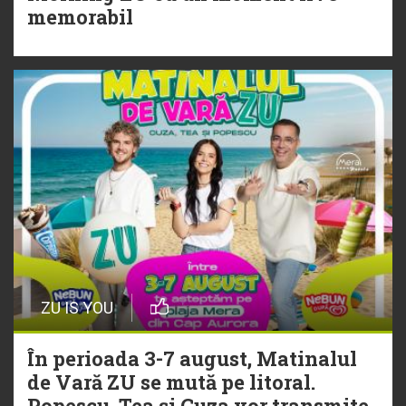
Torpedoul lui Morar: Theo Rose -
memorabil
„Ceai lângă tine”
ZU IS YOU
În perioada 3-7 august, Matinalul
de Vară ZU se mută pe litoral.
Popescu, Tea și Cuza vor transmite