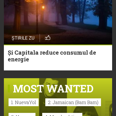
ȘTIRILE ZU
Și Capitala reduce consumul de
energie
MOST WANTED
1. NuevaYol
2. Jamaican (Bam Bam)