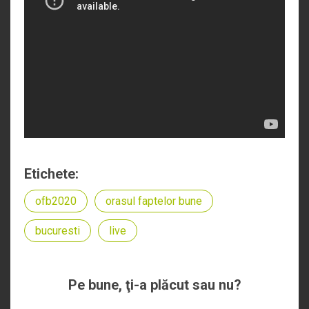
Etichete:
ofb2020
orasul faptelor bune
bucuresti
live
Pe bune, ţi-a plăcut sau nu?