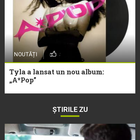
NOUTĂȚI
Tyla a lansat un nou album:
„A*Pop”
ȘTIRILE ZU