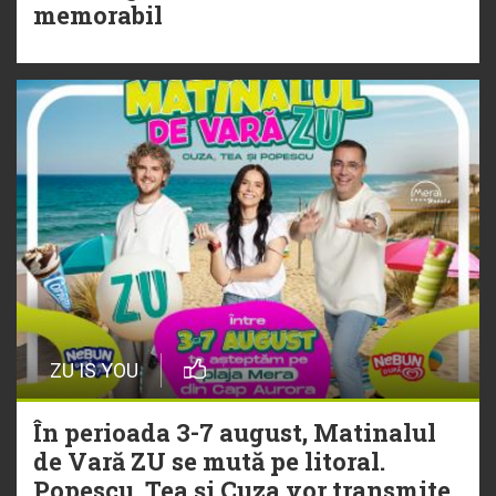
Torpedoul lui Morar: Theo Rose -
memorabil
„Ceai lângă tine”
ZU IS YOU
În perioada 3-7 august, Matinalul
de Vară ZU se mută pe litoral.
Popescu, Tea și Cuza vor transmite