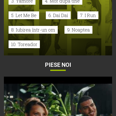
3. Yamore
4. Mor după tine
5. Let Me Be
6. Dai Dai
7. I Run
8. Iubirea într-un om
9. Noaptea
10. Toreador
PIESE NOI