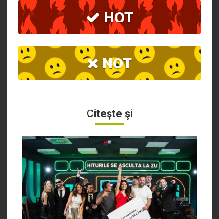
HOT
NOT
Citeşte şi