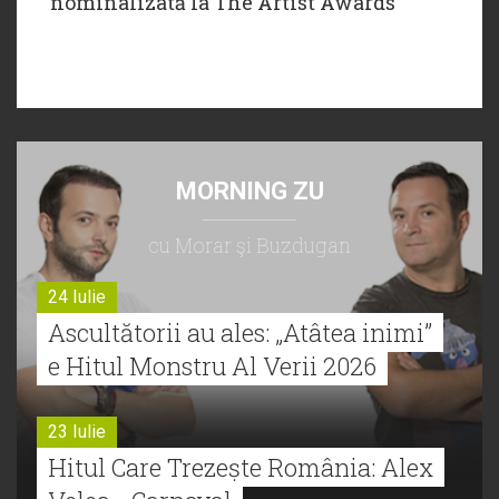
nominalizată la The Artist Awards
MORNING ZU
cu Morar şi Buzdugan
24 Iulie
Ascultătorii au ales: „Atâtea inimi”
e Hitul Monstru Al Verii 2026
23 Iulie
Hitul Care Trezește România: Alex