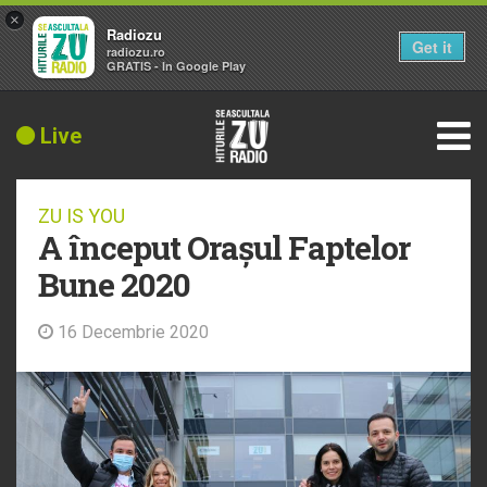
×
Radiozu
Get it
radiozu.ro
GRATIS - In Google Play
Live
ZU IS YOU
A început Orașul Faptelor
Bune 2020
16 Decembrie 2020