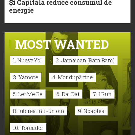
Și Capitala reduce consumul de
energie
MOST WANTED
1. NuevaYol
2. Jamaican (Bam Bam)
3. Yamore
4. Mor după tine
5. Let Me Be
6. Dai Dai
7. I Run
8. Iubirea într-un om
9. Noaptea
10. Toreador