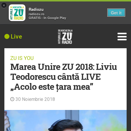
×
Radiozu
Get it
radiozu.ro
GRATIS - In Google Play
Live
ZU IS YOU
Marea Unire ZU 2018: Liviu
Teodorescu cântă LIVE
„Acolo este țara mea”
30 Noiembrie 2018