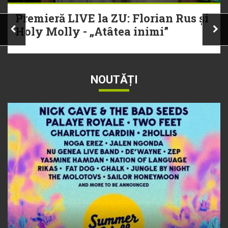
Premieră LIVE la ZU: Florian Rus și
Holy Molly - „Atâtea inimi”
NOUTĂȚI