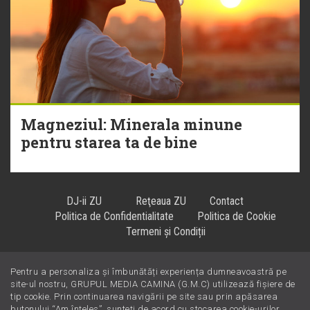
Magneziul: Minerala minune
pentru starea ta de bine
DJ-ii ZU
Reţeaua ZU
Contact
Politica de Confidentialitate
Politica de Cookie
Termeni și Condiții
Pentru a personaliza și îmbunătăți experiența dumneavoastră pe
Hiturile se ascultă la
!
site-ul nostru, GRUPUL MEDIA CAMINA (G.M.C) utilizează fișiere de
tip cookie. Prin continuarea navigării pe site sau prin apăsarea
butonului “Am înțeles”, sunteți de acord cu stocarea cookie-urilor