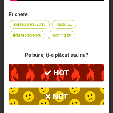
Etichete:
mareaunirezu2018
Radio ZU
liviu teodorescu
morning zu
Pe bune, ţi-a plăcut sau nu?
HOT
NOT