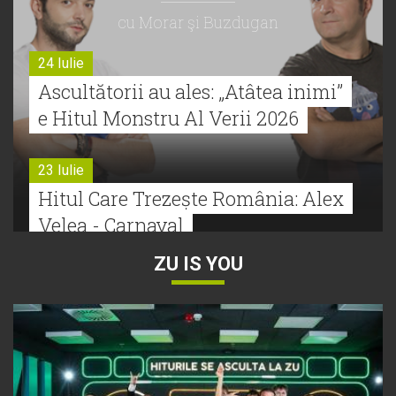
cu Morar şi Buzdugan
24 Iulie
Ascultătorii au ales: „Atâtea inimi”
e Hitul Monstru Al Verii 2026
23 Iulie
Hitul Care Trezește România: Alex
Velea - Carnaval
ZU IS YOU
22 Iulie
Bătălie strânsă la Hitul Monstru Al
Verii: Cabron versus Faydee
21 Iulie