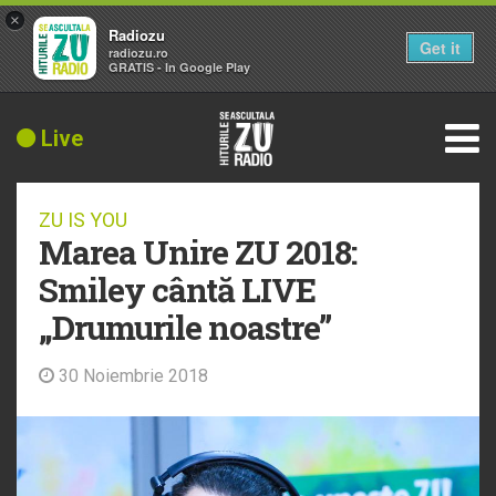
×
Radiozu
Get it
radiozu.ro
GRATIS - In Google Play
Live
ZU IS YOU
Marea Unire ZU 2018:
Smiley cântă LIVE
„Drumurile noastre”
30 Noiembrie 2018