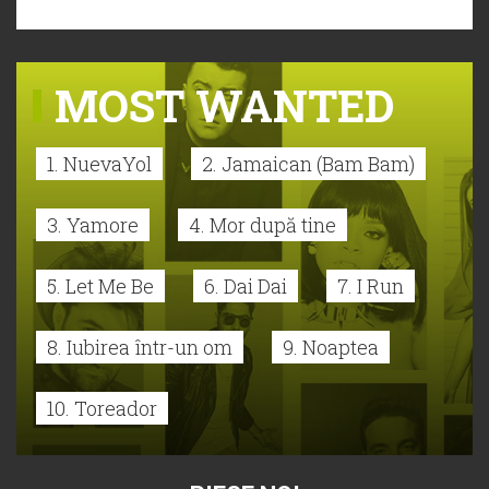
MOST WANTED
1. NuevaYol
2. Jamaican (Bam Bam)
3. Yamore
4. Mor după tine
5. Let Me Be
6. Dai Dai
7. I Run
8. Iubirea într-un om
9. Noaptea
10. Toreador