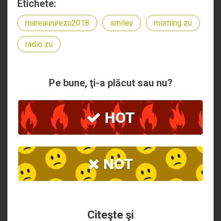
Etichete:
mareaunirezu2018
smiley
morning zu
radio zu
Pe bune, ţi-a plăcut sau nu?
HOT
NOT
Citeşte şi