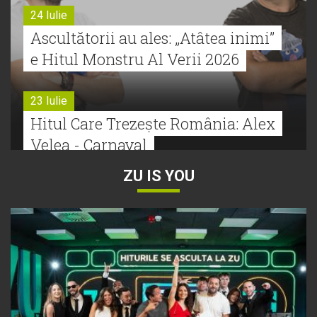
24 Iulie
Ascultătorii au ales: „Atâtea inimi”
e Hitul Monstru Al Verii 2026
23 Iulie
Hitul Care Trezește România: Alex
Velea - Carnaval
ZU IS YOU
22 Iulie
Bătălie strânsă la Hitul Monstru Al
Verii: Cabron versus Faydee
21 Iulie
Dă volumul mai tare! Cabron vine
cu Hitul Monstru al Verii