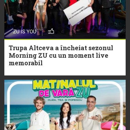
20 Iulie
Episod nou | Muzica Aia x DJ
ZU IS YOU
Christian Thomson
Trupa Altceva a încheiat sezonul
20 Iulie
Morning ZU cu un moment live
Torpedoul lui Morar: Theo Rose -
memorabil
„Ceai lângă tine”