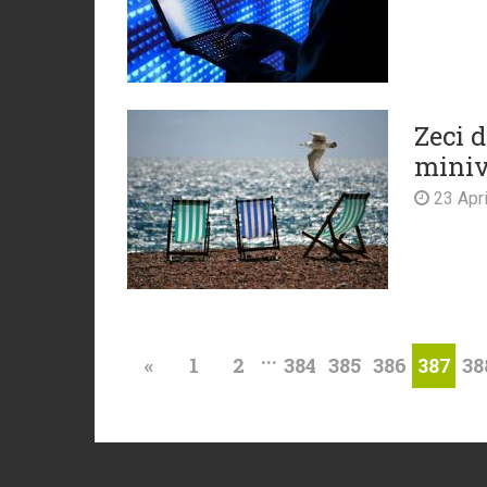
Zeci d
miniv
23 Apri
...
«
1
2
384
385
386
38
387