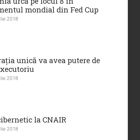
ia urcă pe locul 8 în
mentul mondial din Fed Cup
lie 2018
rația unică va avea putere de
executoriu
lie 2018
cibernetic la CNAIR
lie 2018