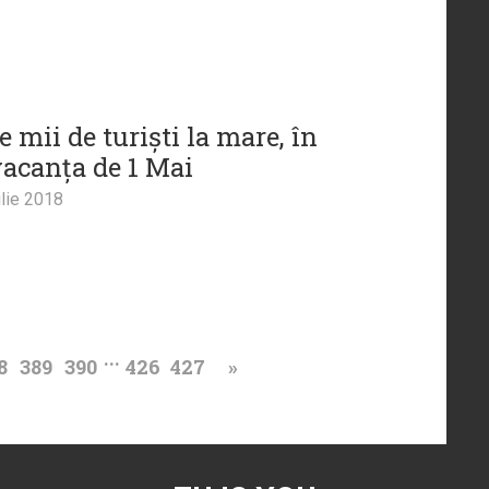
e mii de turiști la mare, în
acanța de 1 Mai
lie 2018
...
8
389
390
426
427
»