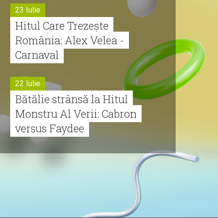
23 Iulie
Hitul Care Trezește
România: Alex Velea -
Carnaval
22 Iulie
Bătălie strânsă la Hitul
Monstru Al Verii: Cabron
versus Faydee
21 Iulie
Dă volumul mai tare!
Cabron vine cu Hitul
Monstru al Verii