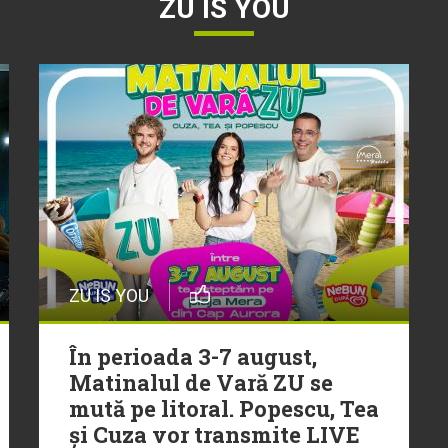
ZU IS YOU
ZU IS YOU
În perioada 3-7 august,
Matinalul de Vară ZU se
mută pe litoral. Popescu, Tea
și Cuza vor transmite LIVE