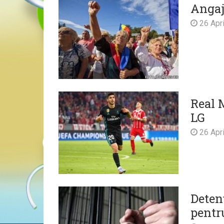
Angaj
26 Apri
Real 
LG
26 Apri
Deten
pentr