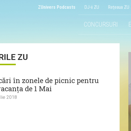
ZUnivers Podcasts
DJ-ii ZU
Reţeaua ZU
CONCURSURI
RILE ZU
cări în zonele de picnic pentru
acanța de 1 Mai
lie 2018