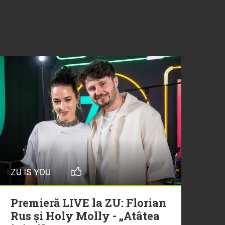
ZU IS YOU
Premieră LIVE la ZU: Florian
Rus și Holy Molly - „Atâtea