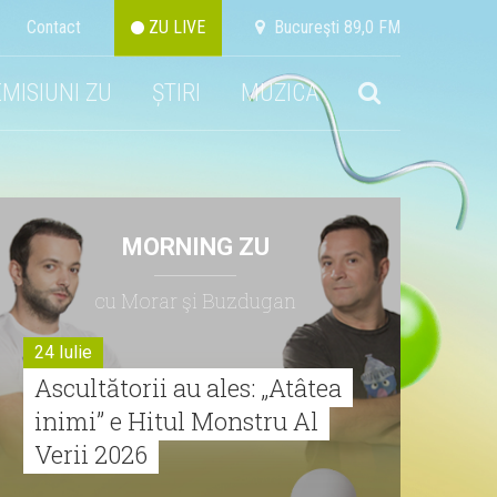
Contact
ZU LIVE
Bucureşti 89,0 FM
EMISIUNI ZU
ȘTIRI
MUZICA
MORNING ZU
cu Morar şi Buzdugan
24 Iulie
Ascultătorii au ales: „Atâtea
inimi” e Hitul Monstru Al
Verii 2026