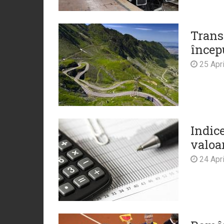
Trans
încep
25 Apri
Indic
valoar
24 Apri