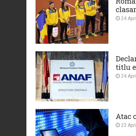
Român
clasa
24 Apri
Decla
titlu 
24 Apri
Atac 
23 Apri