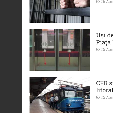
26 Apri
Uși de
Piaţa 
25 Apri
CFR s
litora
25 Apri