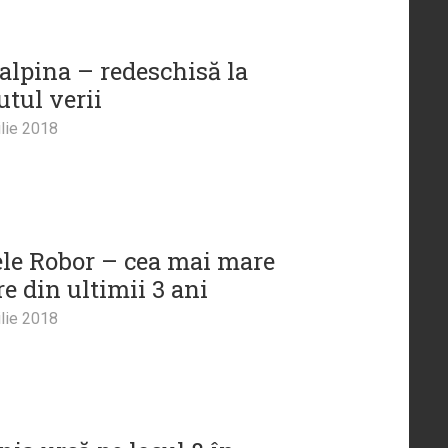
alpina – redeschisă la
utul verii
lie 2018
ele Robor – cea mai mare
e din ultimii 3 ani
lie 2018