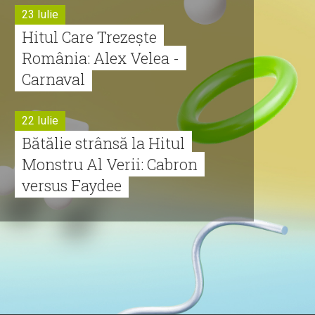
23 Iulie
Hitul Care Trezește
România: Alex Velea -
Carnaval
22 Iulie
Bătălie strânsă la Hitul
Monstru Al Verii: Cabron
versus Faydee
21 Iulie
Dă volumul mai tare!
Cabron vine cu Hitul
Monstru al Verii