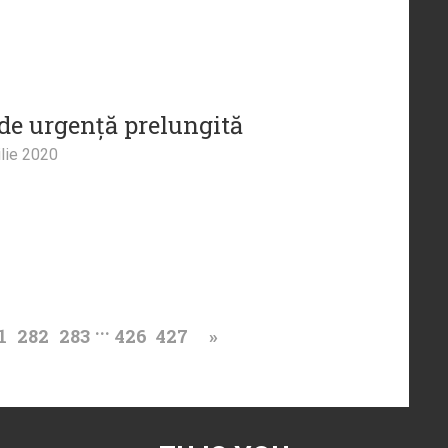
 de urgență prelungită
lie 2020
...
1
282
283
426
427
»