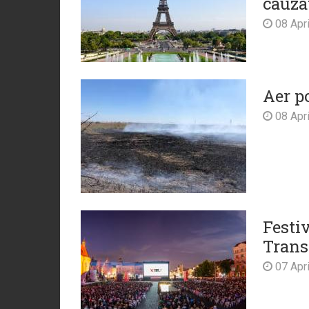
cauza
08 Apri
Aer p
08 Apri
Festi
Trans
07 Apri