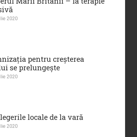
rul Marii Britanii – la terapie
sivă
lie 2020
nizația pentru creșterea
lui se prelungește
lie 2020
legerile locale de la vară
lie 2020