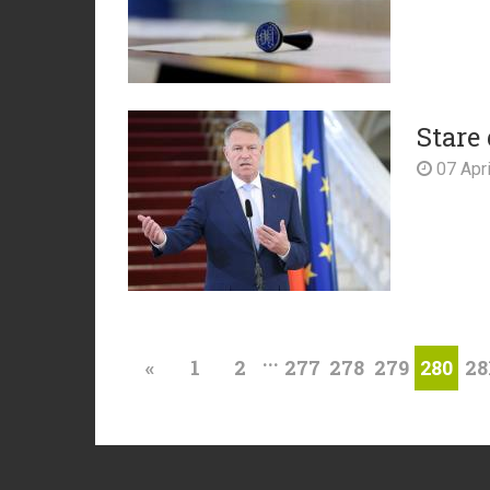
Stare
07 Apri
...
«
1
2
277
278
279
28
280