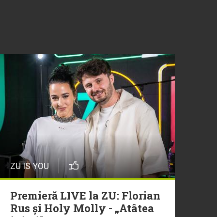
ZU IS YOU
Premieră LIVE la ZU: Florian
Rus și Holy Molly - „Atâtea