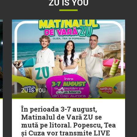
ZU IS YOU
ZU IS YOU
În perioada 3-7 august,
Matinalul de Vară ZU se
mută pe litoral. Popescu, Tea
și Cuza vor transmite LIVE