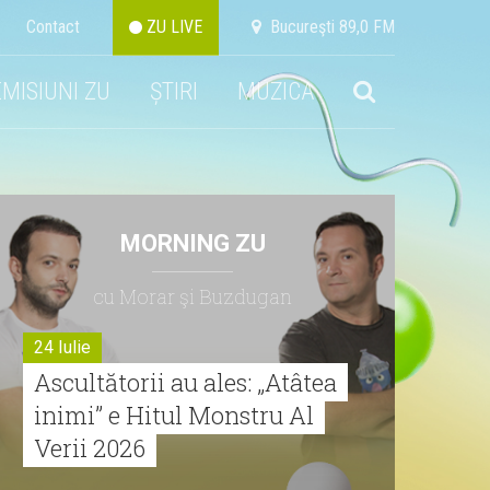
Contact
ZU LIVE
Bucureşti 89,0 FM
EMISIUNI ZU
ȘTIRI
MUZICA
MORNING ZU
cu Morar şi Buzdugan
24 Iulie
Ascultătorii au ales: „Atâtea
inimi” e Hitul Monstru Al
Verii 2026