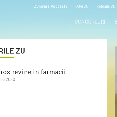
ZUnivers Podcasts
DJ-ii ZU
Reţeaua ZU
CONCURSURI
RILE ZU
rox revine în farmacii
lie 2020