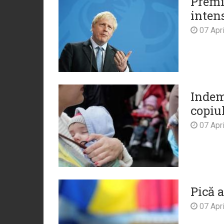
Premie
inten
07 Apri
Indem
copiu
07 Apri
Pică a
07 Apri