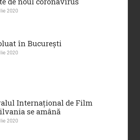
te de noul coronavirus
lie 2020
oluat în București
lie 2020
valul Internațional de Film
ilvania se amână
lie 2020