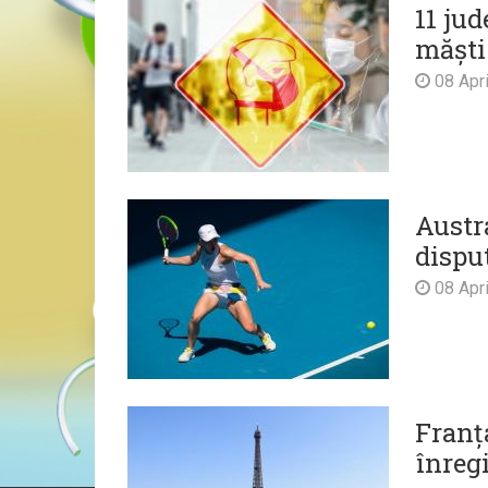
11 jud
măști
08 Apri
Austr
dispu
08 Apri
Franț
înregi