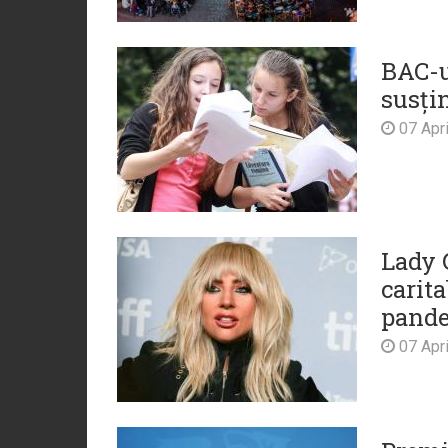
BAC-u
susțin
07 Apri
Lady 
carita
pande
07 Apri