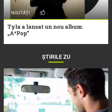
NOUTĂȚI
Tyla a lansat un nou album:
„A*Pop”
ȘTIRILE ZU