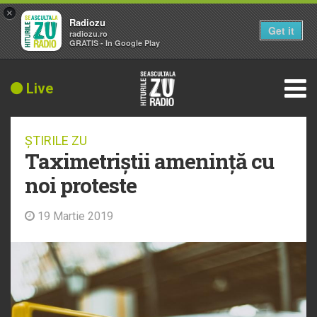
×
Radiozu
Get it
radiozu.ro
GRATIS - In Google Play
Live
ȘTIRILE ZU
Taximetriștii amenință cu
noi proteste
19 Martie 2019