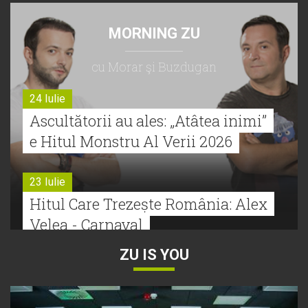
MORNING ZU
cu Morar şi Buzdugan
24 Iulie
Ascultătorii au ales: „Atâtea inimi”
e Hitul Monstru Al Verii 2026
23 Iulie
Hitul Care Trezește România: Alex
Velea - Carnaval
ZU IS YOU
22 Iulie
Bătălie strânsă la Hitul Monstru Al
Verii: Cabron versus Faydee