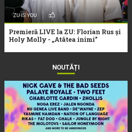
ZU IS YOU
Premieră LIVE la ZU: Florian Rus și
Holy Molly - „Atâtea inimi”
NOUTĂȚI