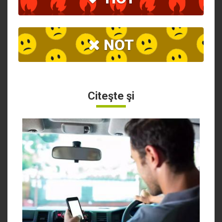
NOT
Citeşte şi