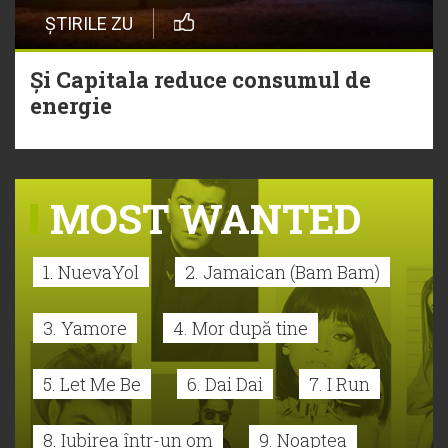
ȘTIRILE ZU
Și Capitala reduce consumul de
energie
MOST WANTED
1. NuevaYol
2. Jamaican (Bam Bam)
3. Yamore
4. Mor după tine
5. Let Me Be
6. Dai Dai
7. I Run
8. Iubirea într-un om
9. Noaptea