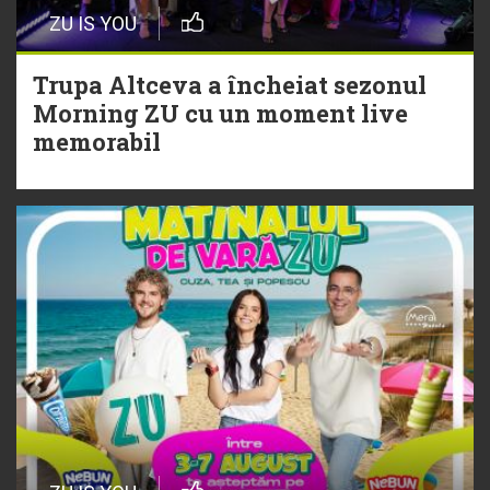
Episod nou | Muzica Aia x DJ
ZU IS YOU
Christian Thomson
Trupa Altceva a încheiat sezonul
20 Iulie
Morning ZU cu un moment live
Torpedoul lui Morar: Theo Rose -
memorabil
„Ceai lângă tine”