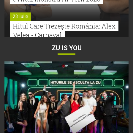
23 Iulie
Hitul Care Trezește România: Alex
Velea - Carnaval
ZU IS YOU
22 Iulie
Bătălie strânsă la Hitul Monstru Al
Verii: Cabron versus Faydee
21 Iulie
Dă volumul mai tare! Cabron vine
cu Hitul Monstru al Verii
20 Iulie