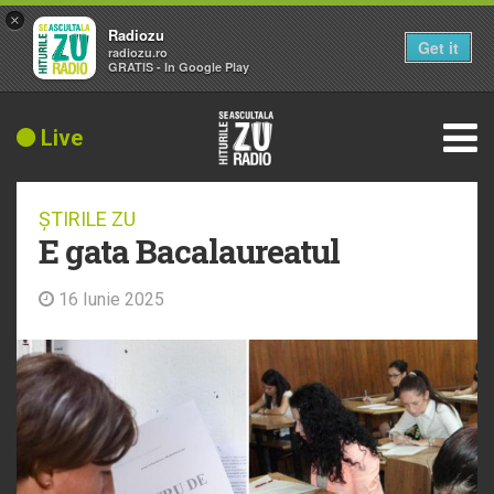
×
Radiozu
Get it
radiozu.ro
GRATIS - In Google Play
Live
ȘTIRILE ZU
E gata Bacalaureatul
16 Iunie 2025