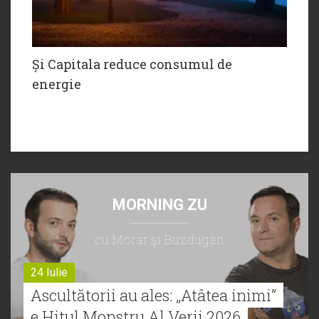
Și Capitala reduce consumul de
energie
MORNING ZU
cu Morar şi Buzdugan
24 Iulie
Ascultătorii au ales: „Atâtea inimi”
e Hitul Monstru Al Verii 2026