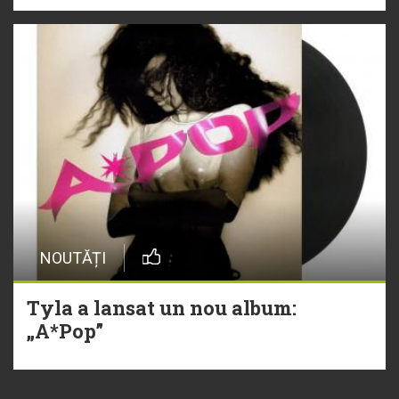
NOUTĂȚI
Tyla a lansat un nou album:
„A*Pop”