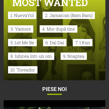
MOST WANTED
1. NuevaYol
2. Jamaican (Bam Bam)
3. Yamore
4. Mor după tine
5. Let Me Be
6. Dai Dai
7. I Run
8. Iubirea într-un om
9. Noaptea
10. Toreador
PIESE NOI