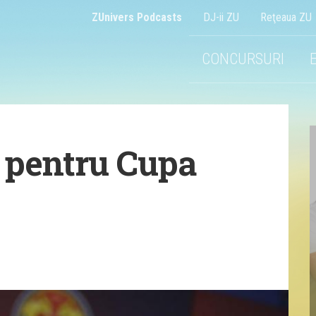
ZUnivers Podcasts
DJ-ii ZU
Reţeaua ZU
CONCURSURI
 pentru Cupa