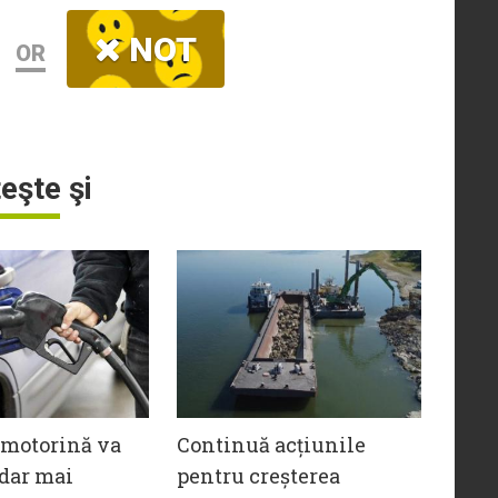
NOT
OR
teşte şi
 motorină va
Continuă acțiunile
 dar mai
pentru creșterea