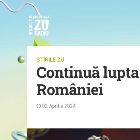
ȘTIRILE ZU
Continuă lupta
României
02 Aprilie 2024