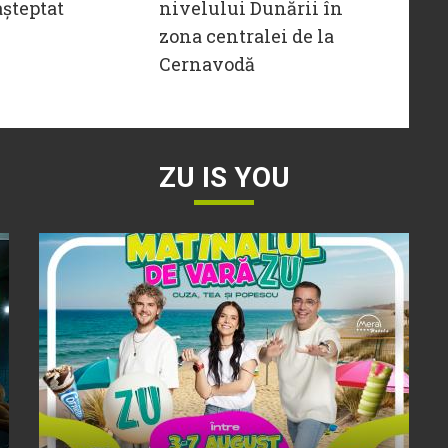
șteptat
nivelului Dunării în
zona centralei de la
Cernavodă
ZU IS YOU