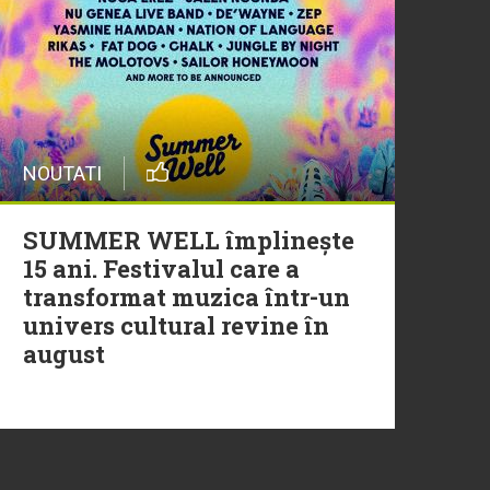
20 Iulie
Episod nou | Muzica Aia x
DJ Christian Thomson
20 Iulie
NOUTATI
Torpedoul lui Morar: Theo
Rose - „Ceai lângă tine”
SUMMER WELL împlinește
15 ani. Festivalul care a
transformat muzica într-un
univers cultural revine în
august