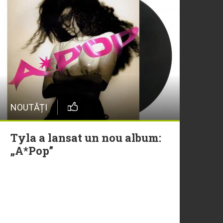
NOUTĂȚI
Tyla a lansat un nou album:
„A*Pop”