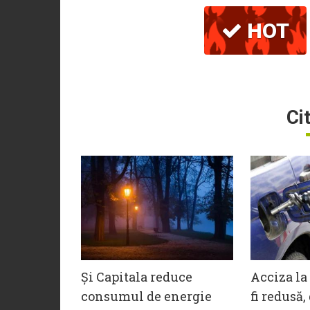
HOT
Ci
Și Capitala reduce
Acciza la
consumul de energie
fi redusă,