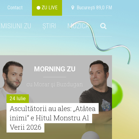
Contact
ZU LIVE
Bucureşti 89,0 FM
EMISIUNI ZU
ȘTIRI
MUZICA
MORNING ZU
cu Morar şi Buzdugan
24 Iulie
Ascultătorii au ales: „Atâtea
inimi” e Hitul Monstru Al
Verii 2026