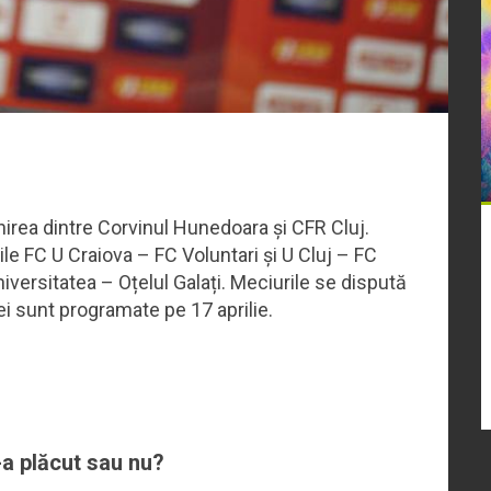
lnirea dintre Corvinul Hunedoara și CFR Cluj.
le FC U Craiova – FC Voluntari și U Cluj – FC
iversitatea – Oțelul Galați. Meciurile se dispută
ei sunt programate pe 17 aprilie.
-a plăcut sau nu?