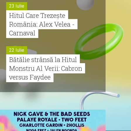
23 Iulie
Hitul Care Trezește
România: Alex Velea -
Carnaval
22 Iulie
Bătălie strânsă la Hitul
Monstru Al Verii: Cabron
versus Faydee
21 Iulie
Dă volumul mai tare!
Cabron vine cu Hitul
Monstru al Verii