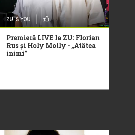
ZU IS YOU
Premieră LIVE la ZU: Florian
Rus și Holy Molly - „Atâtea
inimi”