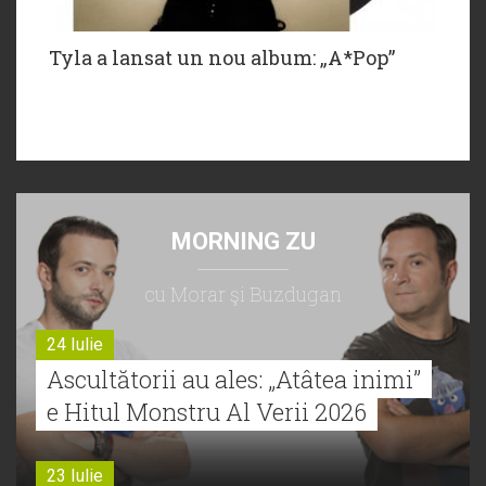
Tyla a lansat un nou album: „A*Pop”
MORNING ZU
cu Morar şi Buzdugan
24 Iulie
Ascultătorii au ales: „Atâtea inimi”
e Hitul Monstru Al Verii 2026
23 Iulie