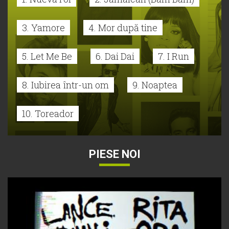
3. Yamore
4. Mor după tine
5. Let Me Be
6. Dai Dai
7. I Run
8. Iubirea într-un om
9. Noaptea
10. Toreador
PIESE NOI