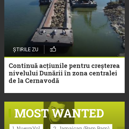
ȘTIRILE ZU
Continuă acțiunile pentru creșterea
nivelului Dunării în zona centralei
de la Cernavodă
MOST WANTED
1. NuevaYol
2. Jamaican (Bam Bam)