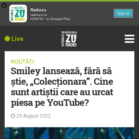
×
Radiozu
Get it
radiozu.ro
GRATIS - In Google Play
Live
NOUTĂȚI
Smiley lansează, fără să
știe, „Colecționara”. Cine
sunt artiștii care au urcat
piesa pe YouTube?
25 August 2022