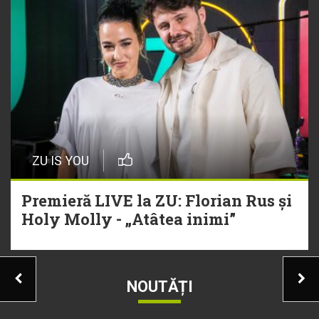
ZU IS YOU
Premieră LIVE la ZU: Florian Rus și
Holy Molly - „Atâtea inimi”
NOUTĂȚI