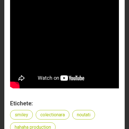
Etichete:
smiley
colectionara
noutati
hahaha production