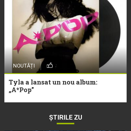
NOUTĂȚI
Tyla a lansat un nou album:
„A*Pop”
ȘTIRILE ZU