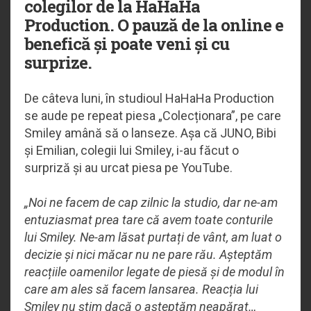
colegilor de la HaHaHa
Production. O pauză de la online e
benefică și poate veni și cu
surprize.
De câteva luni, în studioul HaHaHa Production
se aude pe repeat piesa „Colecționara”, pe care
Smiley amână să o lanseze. Așa că JUNO, Bibi
și Emilian, colegii lui Smiley, i-au făcut o
surpriză și au urcat piesa pe YouTube.
„Noi ne facem de cap zilnic la studio, dar ne-am
entuziasmat prea tare că avem toate conturile
lui Smiley. Ne-am lăsat purtați de vânt, am luat o
decizie și nici măcar nu ne pare rău. Așteptăm
reacțiile oamenilor legate de piesă și de modul în
care am ales să facem lansarea. Reacția lui
Smiley nu știm dacă o așteptăm neapărat…