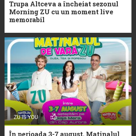
Trupa Altceva a încheiat sezonul
20 Iulie
Morning ZU cu un moment live
Torpedoul lui Morar: Theo Rose -
memorabil
„Ceai lângă tine”
ZU IS YOU
În perioada 3-7 august, Matinalul