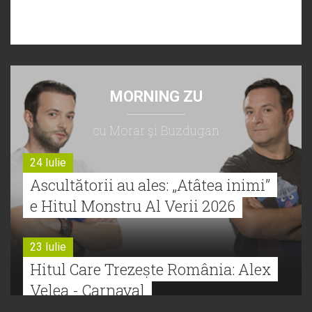
MORNING ZU
cu Morar şi Buzdugan
24 Iulie
Ascultătorii au ales: „Atâtea inimi”
e Hitul Monstru Al Verii 2026
23 Iulie
Hitul Care Trezește România: Alex
Velea - Carnaval