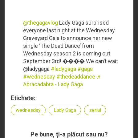
@thegagavlog
Lady Gaga surprised
everyone last night at the Wednesday
Graveyard Gala to announce her new
single ‘The Dead Dance’ from
Wednesday season 2 is coming out
September 3rd! ���� We can’t wait
@ladygaga
#ladygaga
#gaga
#wednesday
#thedeaddance
♬
Abracadabra - Lady Gaga
Etichete:
wednesday
Lady Gaga
serial
Pe bune, ţi-a plăcut sau nu?