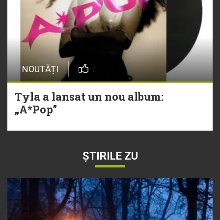
NOUTĂȚI
Tyla a lansat un nou album:
„A*Pop”
ȘTIRILE ZU