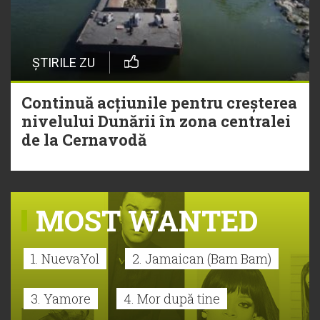
ȘTIRILE ZU
Continuă acțiunile pentru creșterea
nivelului Dunării în zona centralei
de la Cernavodă
MOST WANTED
1. NuevaYol
2. Jamaican (Bam Bam)
3. Yamore
4. Mor după tine