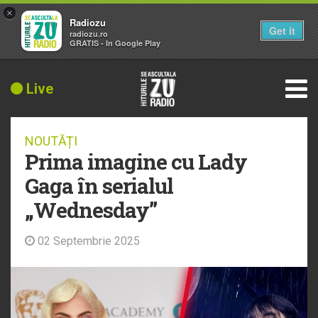
×
Radiozu
Get it
radiozu.ro
GRATIS - In Google Play
Live
NOUTĂȚI
Prima imagine cu Lady
Gaga în serialul
„Wednesday”
02 Septembrie 2025