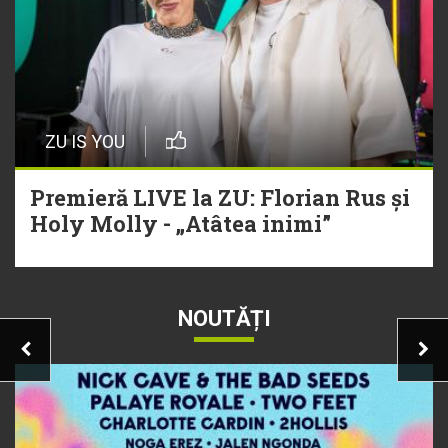
ZU IS YOU
Premieră LIVE la ZU: Florian Rus și
Holy Molly - „Atâtea inimi”
NOUTĂȚI