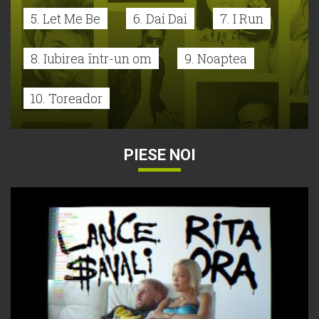
5. Let Me Be
6. Dai Dai
7. I Run
8. Iubirea într-un om
9. Noaptea
10. Toreador
PIESE NOI