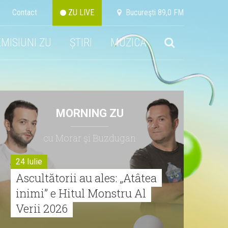
Contact
ZU LIVE
Bucureşti 89,0 FM
EMISIUNI ZU
ȘTIRI
MUZICA
MORNING ZU
cu Morar şi Buzdugan
24 Iulie
Ascultătorii au ales: „Atâtea
inimi” e Hitul Monstru Al
Verii 2026