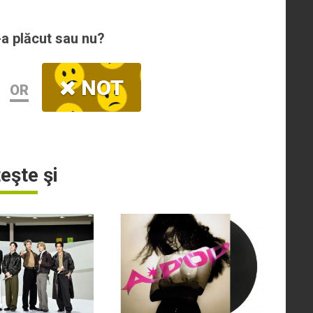
-a plăcut sau nu?
NOT
OR
teşte şi