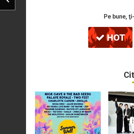
Pe bune, ţi
HOT
Ci