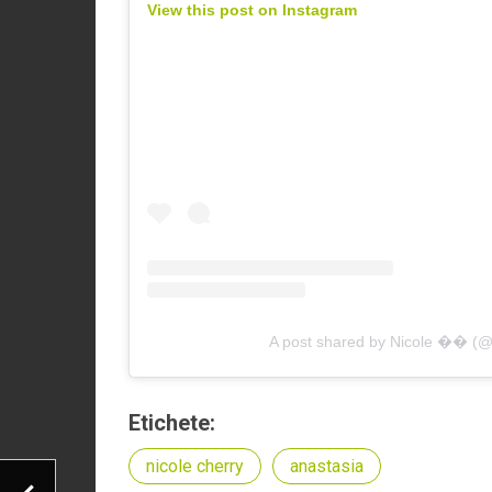
View this post on Instagram
A post shared by Nicole �� (@
Etichete:
nicole cherry
anastasia