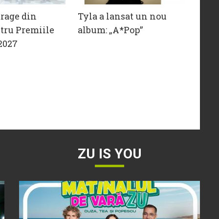
trage din
Tyla a lansat un nou
tru Premiile
album: „A*Pop”
2027
ZU IS YOU