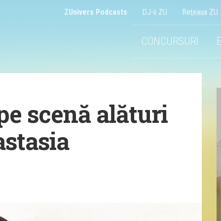
ZUnivers Podcasts
DJ-ii ZU
Reţeaua ZU
CONCURSURI
pe scenă alături
astasia