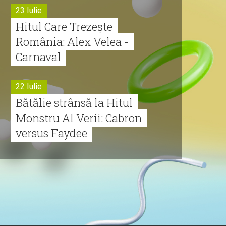
23 Iulie
Hitul Care Trezește
România: Alex Velea -
Carnaval
22 Iulie
Bătălie strânsă la Hitul
Monstru Al Verii: Cabron
versus Faydee
21 Iulie
Dă volumul mai tare!
Cabron vine cu Hitul
Monstru al Verii