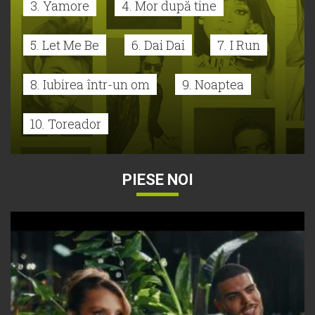
3. Yamore
4. Mor după tine
5. Let Me Be
6. Dai Dai
7. I Run
8. Iubirea într-un om
9. Noaptea
10. Toreador
PIESE NOI