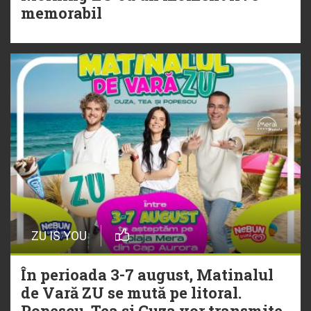
Torpedoul lui Morar: Theo Rose -
memorabil
„Ceai lângă tine”
ZU IS YOU
În perioada 3-7 august, Matinalul
de Vară ZU se mută pe litoral.
Popescu, Tea și Cuza vor transmite