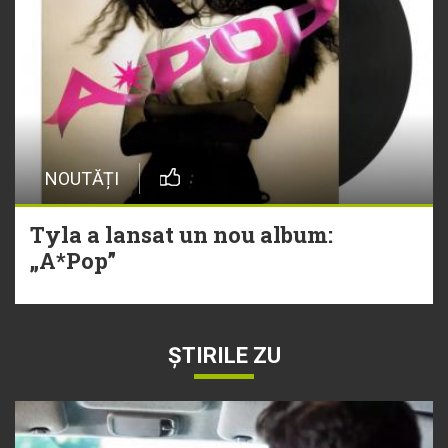
NOUTĂȚI
Tyla a lansat un nou album:
„A*Pop”
ȘTIRILE ZU