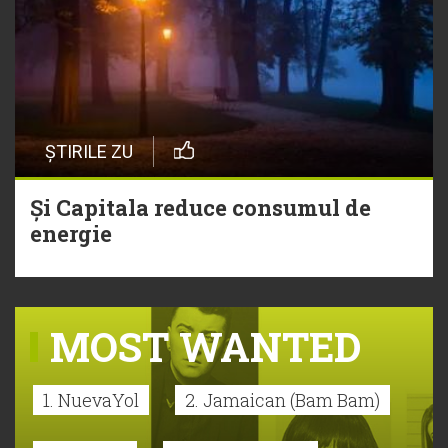
ȘTIRILE ZU
Și Capitala reduce consumul de
energie
MOST WANTED
1. NuevaYol
2. Jamaican (Bam Bam)