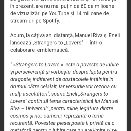
în prezent, are nu mai puțin de 60 de milioane
de vizualizări pe YouTube și 14 milioane de
stream-uri pe Spotify.
Acum, la câțiva ani distanță, Manuel Riva și Eneli
lansează „Strangers to „Lovers” - într-o
colaborare emblematică.
" «Strangers to Lovers » este o poveste de iubire
și perseverență și vorbește despre lupta pentru
dragoste, indiferent de obstacolele întâlnite în
drumul către celălalt, iar versurile vor rezona cu
mulți ascultători”, spune Eneli „Strangers to
Lovers” continuă tema caracteristică lui Manuel
Riva – Universul: „pentru mine, legătura dintre
cosmos și noi, oamenii, reprezintă o temă
recurentă. Povestea piesei poate fi privită ca o
metaforă pentru o iubire care nu are limite și se