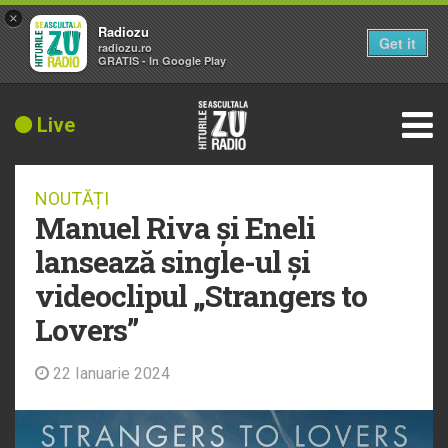
×
Radiozu
Get it
radiozu.ro
GRATIS - In Google Play
Live
NOUTĂȚI
Manuel Riva și Eneli
lansează single-ul și
videoclipul „Strangers to
Lovers”
22 Ianuarie 2024