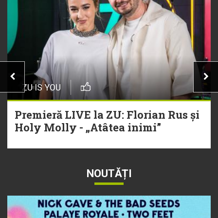
ZU IS YOU
Premieră LIVE la ZU: Florian Rus și
Holy Molly - „Atâtea inimi”
NOUTĂȚI