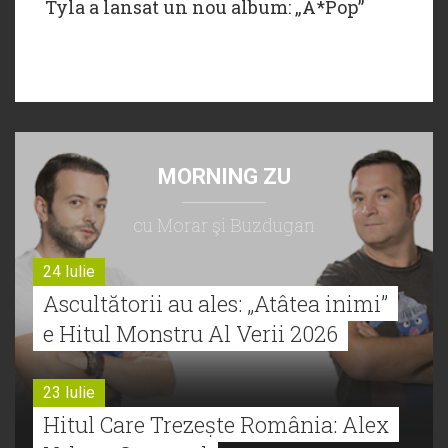
Tyla a lansat un nou album: „A*Pop”
MORNING ZU
cu Morar şi Buzdugan
24 Iulie
Ascultătorii au ales: „Atâtea inimi”
e Hitul Monstru Al Verii 2026
23 Iulie
Hitul Care Trezește România: Alex