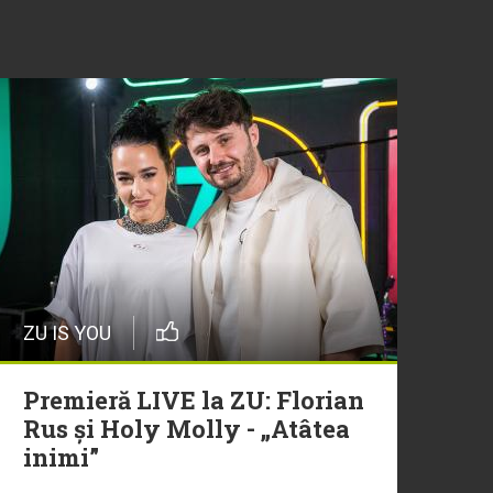
ZU IS YOU
Premieră LIVE la ZU: Florian
Rus și Holy Molly - „Atâtea
inimi”