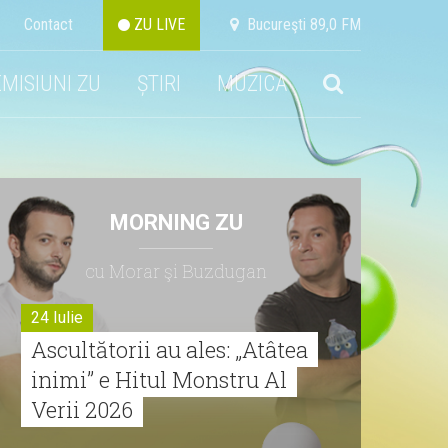
Contact
ZU LIVE
Bucureşti 89,0 FM
EMISIUNI ZU
ȘTIRI
MUZICA
MORNING ZU
cu Morar şi Buzdugan
24 Iulie
Ascultătorii au ales: „Atâtea
inimi” e Hitul Monstru Al
Verii 2026