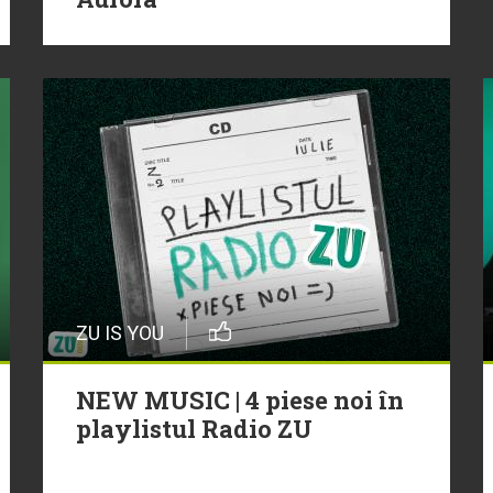
ZU IS YOU
NEW MUSIC | 4 piese noi în
playlistul Radio ZU