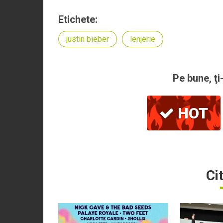
Etichete:
justin bieber
lenjerie
Pe bune, ţi
HOT
Ci