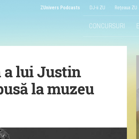
ZUnivers Podcasts
DJ-ii ZU
Reţeaua ZU
CONCURSURI
 a lui Justin
xpusă la muzeu