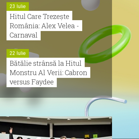
23 Iulie
Hitul Care Trezește
România: Alex Velea -
Carnaval
22 Iulie
Bătălie strânsă la Hitul
Monstru Al Verii: Cabron
versus Faydee
21 Iulie
Dă volumul mai tare!
Cabron vine cu Hitul
Monstru al Verii