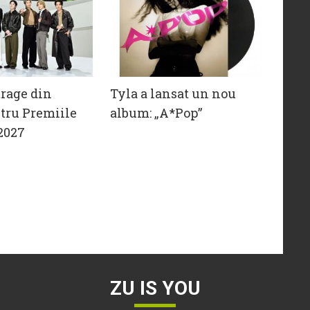
trage din
Tyla a lansat un nou
tru Premiile
album: „A*Pop”
2027
ZU IS YOU