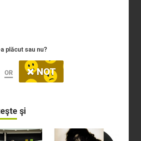
-a plăcut sau nu?
NOT
OR
teşte şi