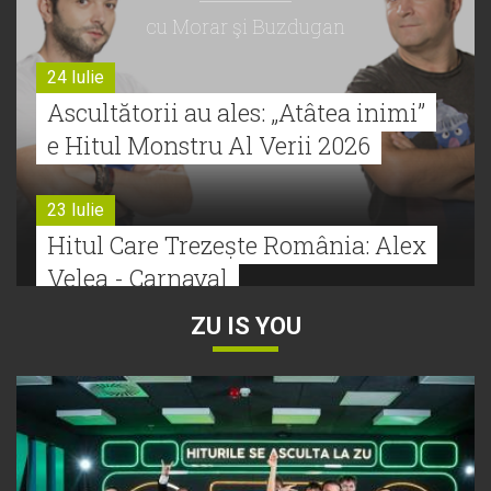
cu Morar şi Buzdugan
24 Iulie
Ascultătorii au ales: „Atâtea inimi”
e Hitul Monstru Al Verii 2026
23 Iulie
Hitul Care Trezește România: Alex
Velea - Carnaval
ZU IS YOU
22 Iulie
Bătălie strânsă la Hitul Monstru Al
Verii: Cabron versus Faydee
21 Iulie