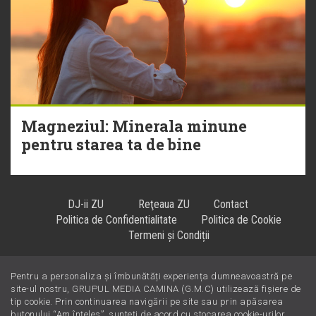
Magneziul: Minerala minune
pentru starea ta de bine
DJ-ii ZU
Reţeaua ZU
Contact
Politica de Confidentialitate
Politica de Cookie
Termeni și Condiții
Pentru a personaliza și îmbunătăți experiența dumneavoastră pe
Hiturile se ascultă la
!
site-ul nostru, GRUPUL MEDIA CAMINA (G.M.C) utilizează fișiere de
tip cookie. Prin continuarea navigării pe site sau prin apăsarea
butonului “Am înțeles”, sunteți de acord cu stocarea cookie-urilor