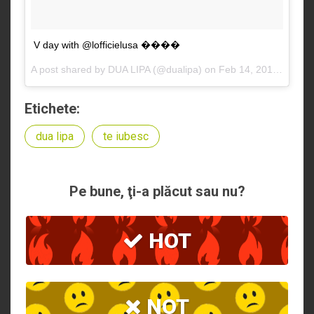
V day with @lofficielusa ����
A post shared by
DUA LIPA
(@dualipa) on
Feb 14, 2018 at 1:34pm PST
Etichete:
dua lipa
te iubesc
Pe bune, ţi-a plăcut sau nu?
HOT
NOT