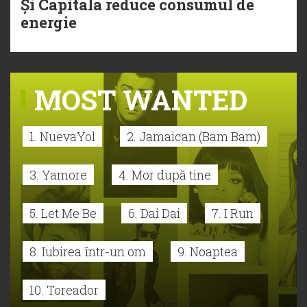
Și Capitala reduce consumul de
energie
MOST WANTED
1. NuevaYol
2. Jamaican (Bam Bam)
3. Yamore
4. Mor după tine
5. Let Me Be
6. Dai Dai
7. I Run
8. Iubirea într-un om
9. Noaptea
10. Toreador