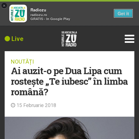
×
Radiozu
Get it
radiozu.ro
GRATIS - In Google Play
Live
NOUTĂȚI
Ai auzit-o pe Dua Lipa cum
rostește „Te iubesc” în limba
română?
15 Februarie 2018