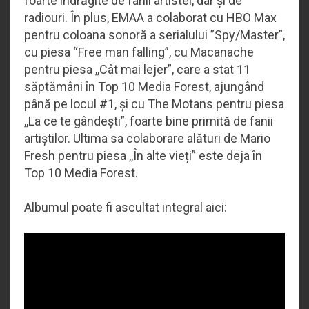
foarte îndrăgite de fanii artistei, dar și de
radiouri. În plus, EMAA a colaborat cu HBO Max
pentru coloana sonoră a serialului ”Spy/Master”,
cu piesa “Free man falling”, cu Macanache
pentru piesa ,,Cât mai lejer”, care a stat 11
săptămâni în Top 10 Media Forest, ajungând
până pe locul #1, și cu The Motans pentru piesa
,,La ce te gândești”, foarte bine primită de fanii
artiștilor. Ultima sa colaborare alături de Mario
Fresh pentru piesa ,,În alte vieți” este deja în
Top 10 Media Forest.
Albumul poate fi ascultat integral aici: