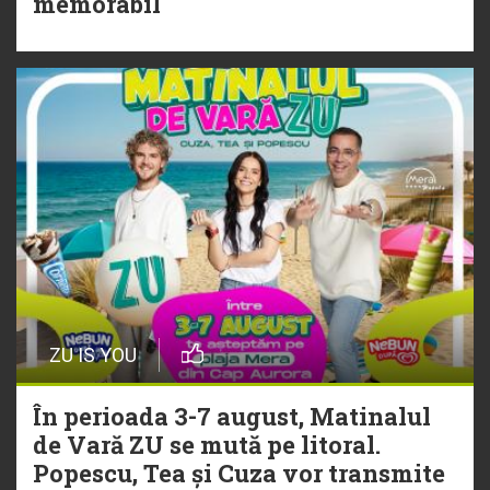
memorabil
„Ceai lângă tine”
ZU IS YOU
În perioada 3-7 august, Matinalul
de Vară ZU se mută pe litoral.
Popescu, Tea și Cuza vor transmite