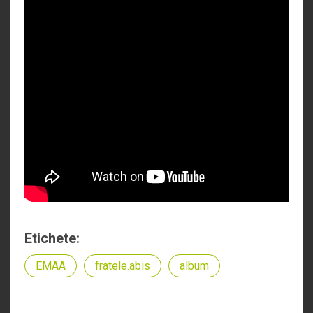
Etichete:
EMAA
fratele.abis
album