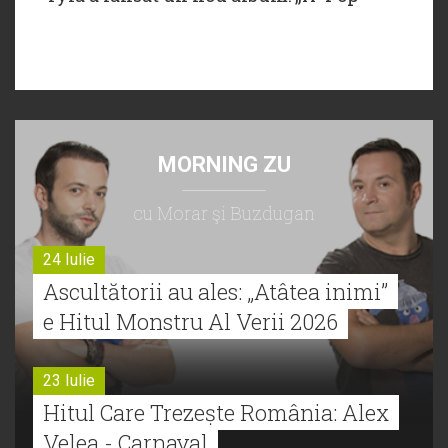
MORNING ZU
cu Morar şi Buzdugan
24 Iulie
Ascultătorii au ales: „Atâtea inimi”
e Hitul Monstru Al Verii 2026
23 Iulie
Hitul Care Trezește România: Alex
Velea - Carnaval