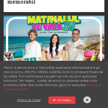
Torpedoul lui Morar: Theo Rose -
memorabil
„Ceai lângă tine”
Pentru a personaliza și îmbunătăți experiența dumneavoastră pe
site-ul nostru, GRUPUL MEDIA CAMINA (G.M.C) utilizează fișiere de
tip cookie. Prin continuarea navigării pe site sau prin apăsarea
ZU IS YOU
butonului “Am înțeles”, sunteți de acord cu stocarea cookie-urilor
primare și terțe. Mai multe informații găsiți în secțiunea
Politica de
Confidentialitate
În perioada 3-7 august, Matinalul
de Vară ZU se mută pe litoral.
Politica de Cookie
Am înțeles
Popescu, Tea și Cuza vor transmite