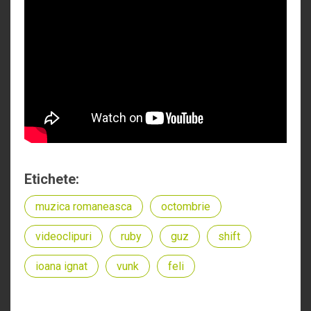
Etichete:
muzica romaneasca
octombrie
videoclipuri
ruby
guz
shift
ioana ignat
vunk
feli