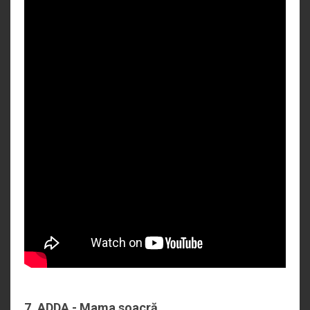
7. ADDA - Mama soacră