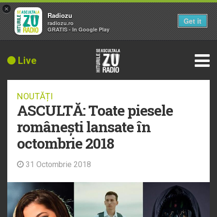
×
Radiozu
Get it
radiozu.ro
GRATIS - In Google Play
Live
NOUTĂȚI
ASCULTĂ: Toate piesele
românești lansate în
octombrie 2018
31 Octombrie 2018