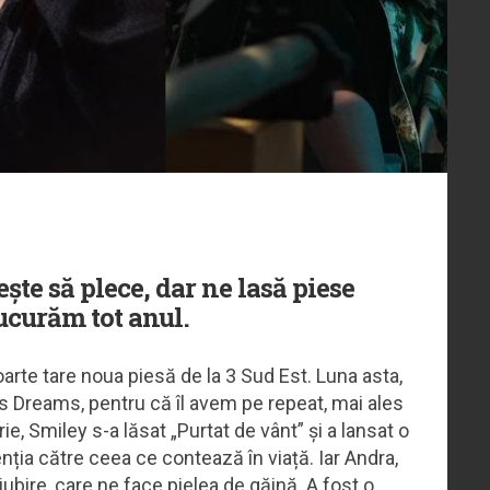
ște să plece, dar ne lasă piese
bucurăm tot anul.
oarte tare noua piesă de la 3 Sud Est. Luna asta,
’s Dreams, pentru că îl avem pe repeat, mai ales
arie, Smiley s-a lăsat „Purtat de vânt” și a lansat o
enția către ceea ce contează în viață. Iar Andra,
ubire, care ne face pielea de găină. A fost o