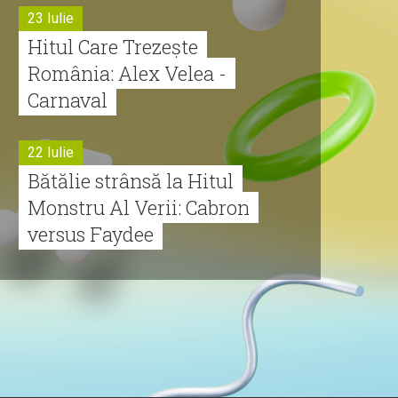
23 Iulie
Hitul Care Trezește
România: Alex Velea -
Carnaval
22 Iulie
Bătălie strânsă la Hitul
Monstru Al Verii: Cabron
versus Faydee
21 Iulie
Dă volumul mai tare!
Cabron vine cu Hitul
Monstru al Verii