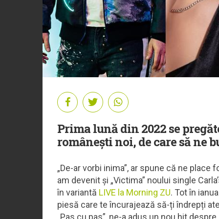
Prima lună din 2022 se pregăte
românești noi, de care să ne 
„De-ar vorbi inima”, ar spune că ne place f
am devenit și „Victima” noului single Carla
în variantă
LIVE la Morning ZU
. Tot în ianu
piesă care te încurajează să-ți îndrepți at
„Pas cu pas”, ne-a adus un nou hit despre i