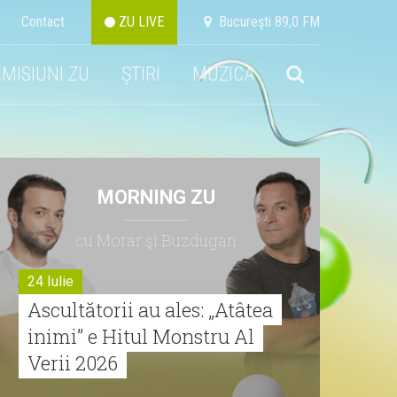
Contact
ZU LIVE
Bucureşti 89,0 FM
EMISIUNI ZU
ȘTIRI
MUZICA
MORNING ZU
cu Morar şi Buzdugan
24 Iulie
Ascultătorii au ales: „Atâtea
inimi” e Hitul Monstru Al
Verii 2026