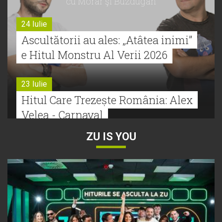
cu Morar şi Buzdugan
24 Iulie
Ascultătorii au ales: „Atâtea inimi”
e Hitul Monstru Al Verii 2026
23 Iulie
Hitul Care Trezește România: Alex
Velea - Carnaval
ZU IS YOU
22 Iulie
Bătălie strânsă la Hitul Monstru Al
Verii: Cabron versus Faydee
21 Iulie
Dă volumul mai tare! Cabron vine