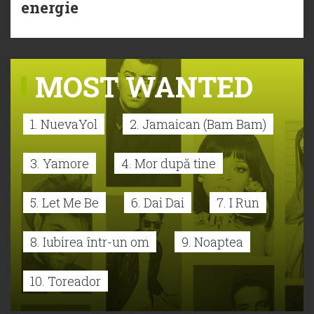
energie
MOST WANTED
1. NuevaYol
2. Jamaican (Bam Bam)
3. Yamore
4. Mor după tine
5. Let Me Be
6. Dai Dai
7. I Run
8. Iubirea într-un om
9. Noaptea
10. Toreador