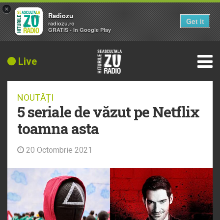
×
Radiozu
Get it
radiozu.ro
GRATIS - In Google Play
Live
NOUTĂȚI
5 seriale de văzut pe Netflix
toamna asta
20 Octombrie 2021