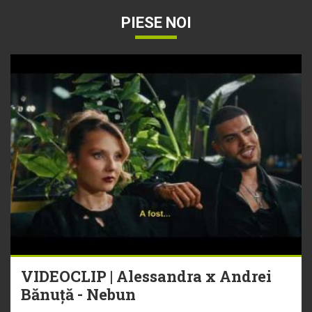
PIESE NOI
VIDEOCLIP | Alessandra x Andrei
Bănuță - Nebun