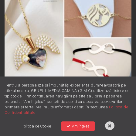
Pentru a personaliza și îmbunătăți experiența dumneavoastră pe
(P) Cadouri cu poveste: idei de
site-ul nostru, GRUPUL MEDIA CAMINA (G.M.C) utilizează fișiere de
tip cookie. Prin continuarea navigării pe site sau prin apăsarea
bijuterii care marchează momente
butonului “Am înțeles”, sunteți de acord cu stocarea cookie-urilor
importante din viață
primare și terțe. Mai multe informații găsiți în secțiunea
Politica de
Confidentialitate
Politica de Cookie
Am înțeles
FAIN & SIMPLU