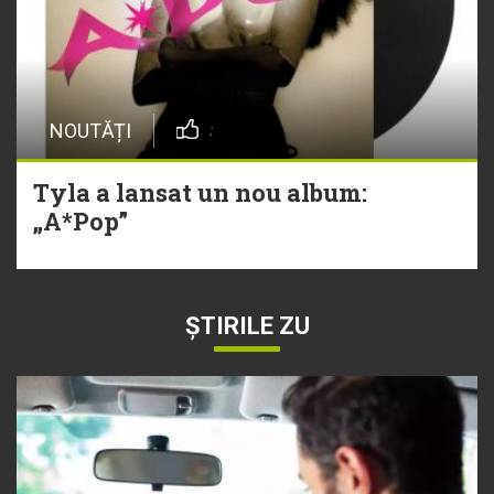
NOUTĂȚI
Tyla a lansat un nou album:
„A*Pop”
ȘTIRILE ZU