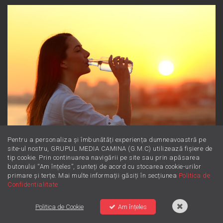
Pentru a personaliza și îmbunătăți experiența dumneavoastră pe
site-ul nostru, GRUPUL MEDIA CAMINA (G.M.C) utilizează fișiere de
Magneziul: Minerala minune
tip cookie. Prin continuarea navigării pe site sau prin apăsarea
butonului “Am înțeles”, sunteți de acord cu stocarea cookie-urilor
pentru starea ta de bine
primare și terțe. Mai multe informații găsiți în secțiunea
Politica de
Confidentialitate
Politica de Cookie
Am înțeles
DJ-ii ZU
Reţeaua ZU
Contact