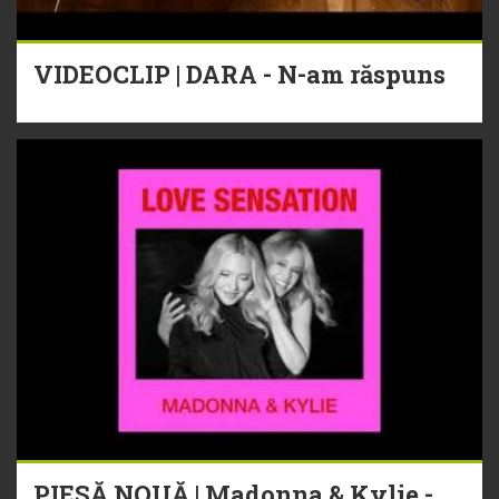
VIDEOCLIP | DARA - N-am răspuns
PIESĂ NOUĂ | Madonna & Kylie -