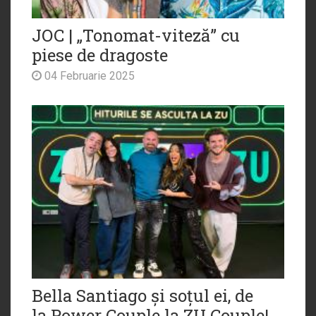
JOC | „Tonomat-viteză” cu
piese de dragoste
04 Februarie 2025
Bella Santiago și soțul ei, de
la Power Couple la ZU Couple!