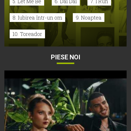
5. Let Me Be
6. Dai Dai
7. I Run
8. Iubirea într-un om
9. Noaptea
10. Toreador
PIESE NOI