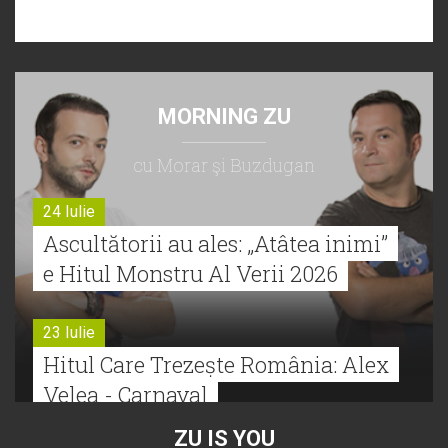
MORNING ZU
cu Morar şi Buzdugan
24 Iulie
Ascultătorii au ales: „Atâtea inimi”
e Hitul Monstru Al Verii 2026
23 Iulie
Hitul Care Trezește România: Alex
Velea - Carnaval
ZU IS YOU