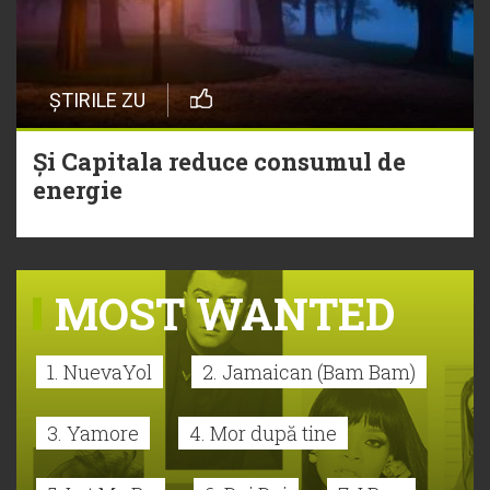
ȘTIRILE ZU
Și Capitala reduce consumul de
energie
MOST WANTED
1. NuevaYol
2. Jamaican (Bam Bam)
3. Yamore
4. Mor după tine