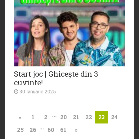
Start joc | Ghicește din 3
cuvinte!
30 Ianuarie 2025
...
«
1
2
20
21
22
24
23
...
25
26
60
61
»