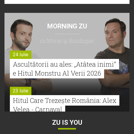
MORNING ZU
cu Morar şi Buzdugan
24 Iulie
Ascultătorii au ales: „Atâtea inimi”
e Hitul Monstru Al Verii 2026
23 Iulie
Hitul Care Trezește România: Alex
Velea - Carnaval
ZU IS YOU
22 Iulie