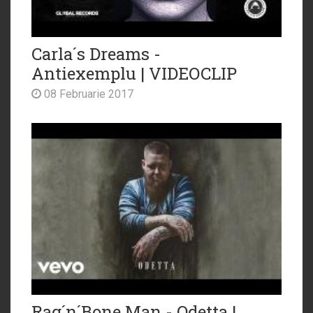
Carla´s Dreams -
Antiexemplu | VIDEOCLIP
08 Februarie 2017
Rag´n´Bone Man - Odetta |