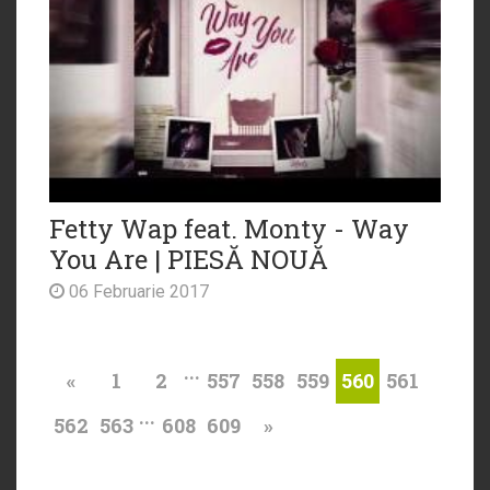
Fetty Wap feat. Monty - Way
You Are | PIESĂ NOUĂ
06 Februarie 2017
...
«
1
2
557
558
559
561
560
...
562
563
608
609
»