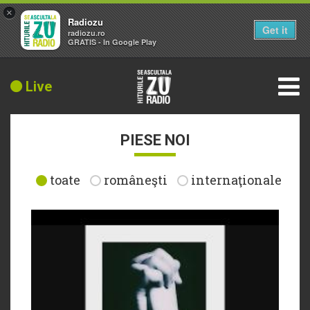
×
Radiozu
Get it
radiozu.ro
GRATIS - In Google Play
Live
PIESE NOI
toate
româneşti
internaţionale