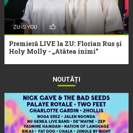
ZU IS YOU
Premieră LIVE la ZU: Florian Rus și
Holy Molly - „Atâtea inimi”
NOUTĂȚI