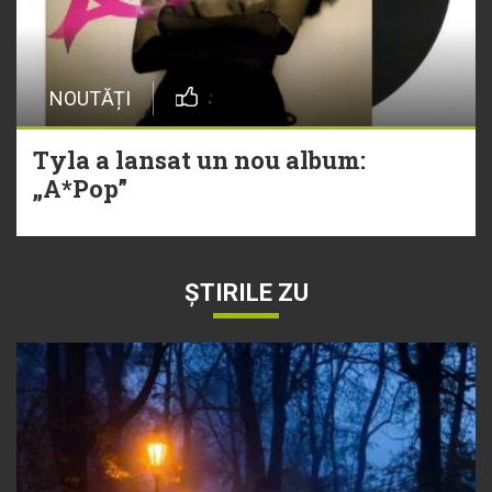
NOUTĂȚI
Tyla a lansat un nou album:
„A*Pop”
ȘTIRILE ZU