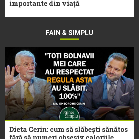
importante din viață
FAIN & SIMPLU
Dieta Cerin: cum să slăbești sănătos
fără să numeri obsesiv caloriile