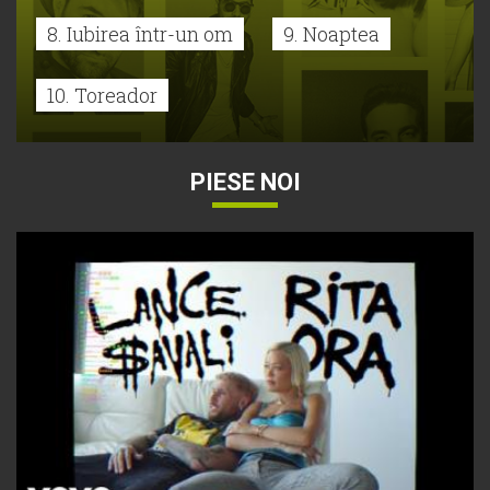
8. Iubirea într-un om
9. Noaptea
10. Toreador
PIESE NOI