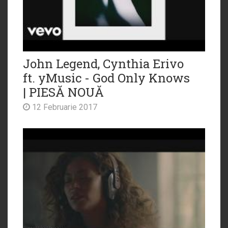
John Legend, Cynthia Erivo
ft. yMusic - God Only Knows
| PIESĂ NOUĂ
12 Februarie 2017