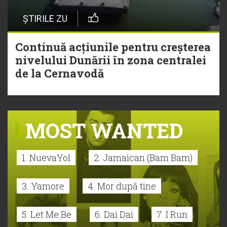
ȘTIRILE ZU
Continuă acțiunile pentru creșterea
nivelului Dunării în zona centralei
de la Cernavodă
MOST WANTED
1. NuevaYol
2. Jamaican (Bam Bam)
3. Yamore
4. Mor după tine
5. Let Me Be
6. Dai Dai
7. I Run