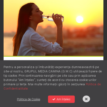
Magneziul: Minerala minune
Pentru a personaliza și îmbunătăți experiența dumneavoastră pe
pentru starea ta de bine
site-ul nostru, GRUPUL MEDIA CAMINA (G.M.C) utilizează fișiere de
tip cookie. Prin continuarea navigării pe site sau prin apăsarea
butonului “Am înțeles”, sunteți de acord cu stocarea cookie-urilor
primare și terțe. Mai multe informații găsiți în secțiunea
Politica de
Confidentialitate
DJ-ii ZU
Reţeaua ZU
Contact
Politica de Confidentialitate
Politica de Cookie
Politica de Cookie
Am înțeles
Termeni și Condiții