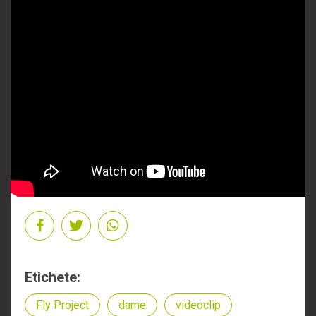
Etichete:
Fly Project
dame
videoclip