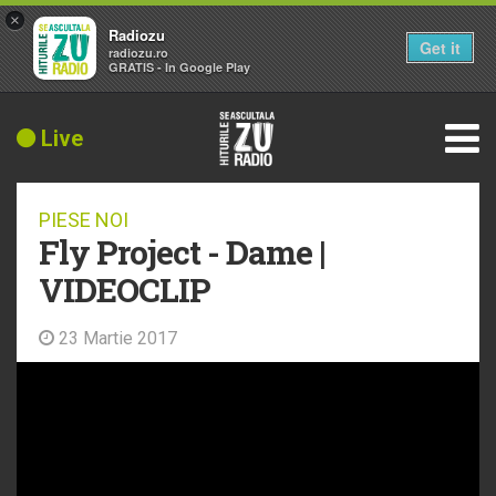
×
Radiozu
Get it
radiozu.ro
GRATIS - In Google Play
Live
PIESE NOI
Fly Project - Dame |
VIDEOCLIP
23 Martie 2017