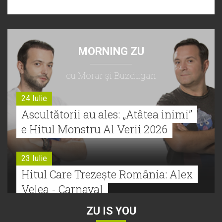
MORNING ZU
cu Morar şi Buzdugan
24 Iulie
Ascultătorii au ales: „Atâtea inimi”
e Hitul Monstru Al Verii 2026
23 Iulie
Hitul Care Trezește România: Alex
Velea - Carnaval
ZU IS YOU
22 Iulie