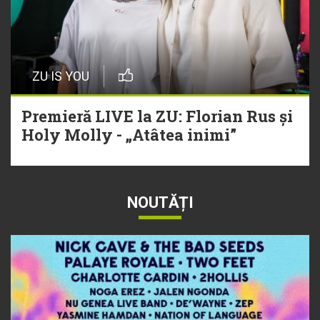
ZU IS YOU
Premieră LIVE la ZU: Florian Rus și
Holy Molly - „Atâtea inimi”
NOUTĂȚI