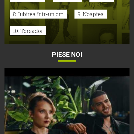
8. Iubirea într-un om
9. Noaptea
10. Toreador
PIESE NOI