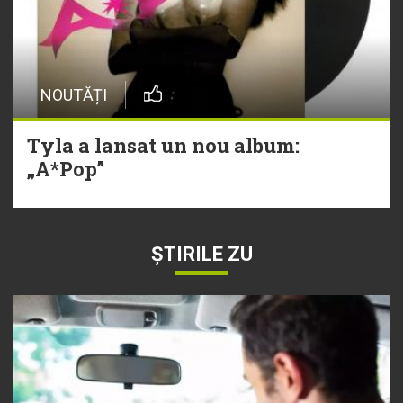
NOUTĂȚI
Tyla a lansat un nou album:
„A*Pop”
ȘTIRILE ZU