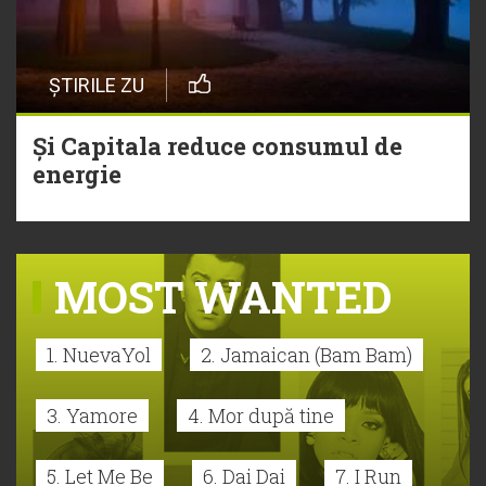
ȘTIRILE ZU
Și Capitala reduce consumul de
energie
MOST WANTED
1. NuevaYol
2. Jamaican (Bam Bam)
3. Yamore
4. Mor după tine
5. Let Me Be
6. Dai Dai
7. I Run