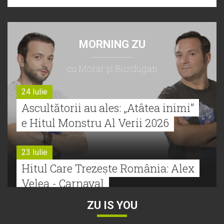
MORNING ZU
cu Morar şi Buzdugan
24 Iulie
Ascultătorii au ales: „Atâtea inimi”
e Hitul Monstru Al Verii 2026
23 Iulie
Hitul Care Trezește România: Alex
Velea - Carnaval
ZU IS YOU
22 Iulie