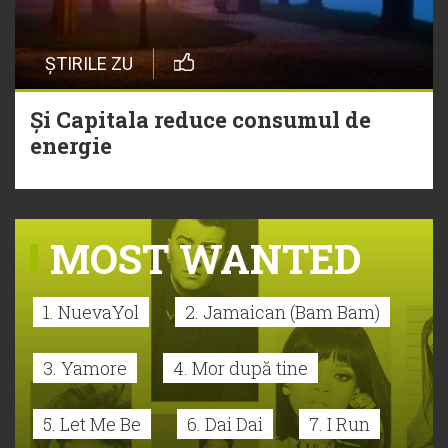
ȘTIRILE ZU
Și Capitala reduce consumul de
energie
MOST WANTED
1. NuevaYol
2. Jamaican (Bam Bam)
3. Yamore
4. Mor după tine
5. Let Me Be
6. Dai Dai
7. I Run