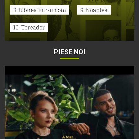
8. Iubirea într-un om
9. Noaptea
10. Toreador
PIESE NOI