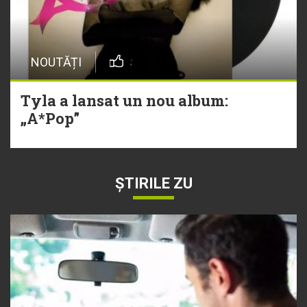
NOUTĂȚI
Tyla a lansat un nou album:
„A*Pop”
ȘTIRILE ZU