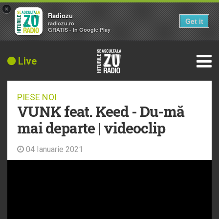
×
Radiozu
Get it
radiozu.ro
GRATIS - In Google Play
Live
PIESE NOI
VUNK feat. Keed - Du-mă
mai departe | videoclip
04 Ianuarie 2021