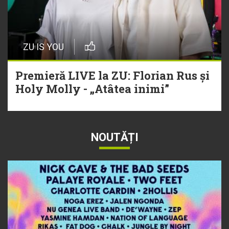
ZU IS YOU
Premieră LIVE la ZU: Florian Rus și
Holy Molly - „Atâtea inimi”
NOUTĂȚI