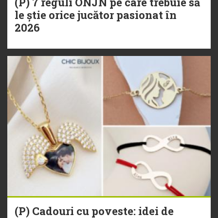
(P) 7 reguli ONJN pe care trebuie să
le știe orice jucător pasionat în
2026
(P) Cadouri cu poveste: idei de